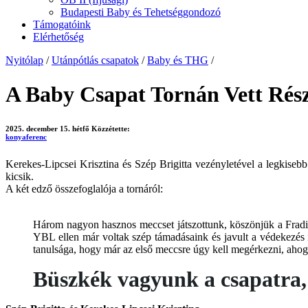
Budapesti Baby és Tehetséggondozó
Támogatóink
Elérhetőség
Nyitólap
/
Utánpótlás csapatok
/
Baby és THG
/
A Baby Csapat Tornán Vett Rész
2025. december 15. hétfő
Közzétette:
konyaferenc
Kerekes-Lipcsei Krisztina és Szép Brigitta vezényletével a legkiseb
kicsik.
A két edző összefoglalója a tornáról:
Három nagyon hasznos meccset játszottunk, köszönjük a Fradi
YBL ellen már voltak szép támadásaink és javult a védekezés i
tanulsága, hogy már az első meccsre úgy kell megérkezni, aho
Büszkék vagyunk a csapatra,