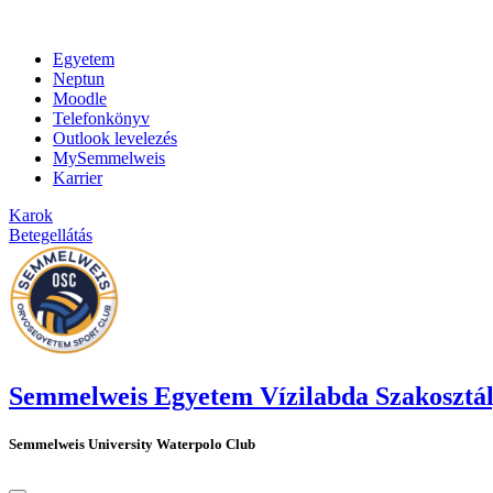
Egyetem
Neptun
Moodle
Telefonkönyv
Outlook levelezés
MySemmelweis
Karrier
Karok
Betegellátás
Semmelweis Egyetem Vízilabda Szakosztá
Semmelweis University Waterpolo Club