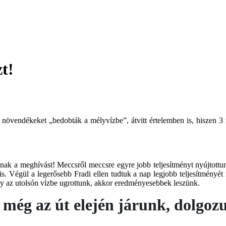
t!
b növendékeket „bedobták a mélyvízbe”, átvitt értelemben is, hiszen 3 
nak a meghívást! Meccsről meccsre egyre jobb teljesítményt nyújtot
s. Végül a legerősebb Fradi ellen tudtuk a nap legjobb teljesítményét
gy az utolsón vízbe ugrottunk, akkor eredményesebbek leszünk.
 még az út elején járunk, dolgo