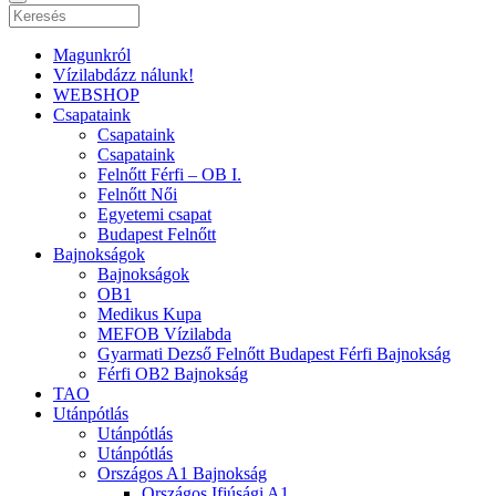
Magunkról
Vízilabdázz nálunk!
WEBSHOP
Csapataink
Csapataink
Csapataink
Felnőtt Férfi – OB I.
Felnőtt Női
Egyetemi csapat
Budapest Felnőtt
Bajnokságok
Bajnokságok
OB1
Medikus Kupa
MEFOB Vízilabda
Gyarmati Dezső Felnőtt Budapest Férfi Bajnokság
Férfi OB2 Bajnokság
TAO
Utánpótlás
Utánpótlás
Utánpótlás
Országos A1 Bajnokság
Országos Ifjúsági A1