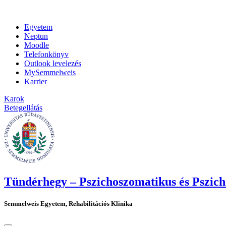
Egyetem
Neptun
Moodle
Telefonkönyv
Outlook levelezés
MySemmelweis
Karrier
Karok
Betegellátás
Tündérhegy – Pszichoszomatikus és Pszicho
Semmelweis Egyetem, Rehabilitációs Klinika