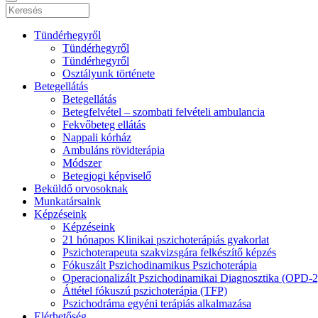
Tündérhegyről
Tündérhegyről
Tündérhegyről
Osztályunk története
Betegellátás
Betegellátás
Betegfelvétel – szombati felvételi ambulancia
Fekvőbeteg ellátás
Nappali kórház
Ambuláns rövidterápia
Módszer
Betegjogi képviselő
Beküldő orvosoknak
Munkatársaink
Képzéseink
Képzéseink
21 hónapos Klinikai pszichoterápiás gyakorlat
Pszichoterapeuta szakvizsgára felkészítő képzés
Fókuszált Pszichodinamikus Pszichoterápia
Operacionalizált Pszichodinamikai Diagnosztika (OPD-
Áttétel fókuszú pszichoterápia (TFP)
Pszichodráma egyéni terápiás alkalmazása
Elérhetőség