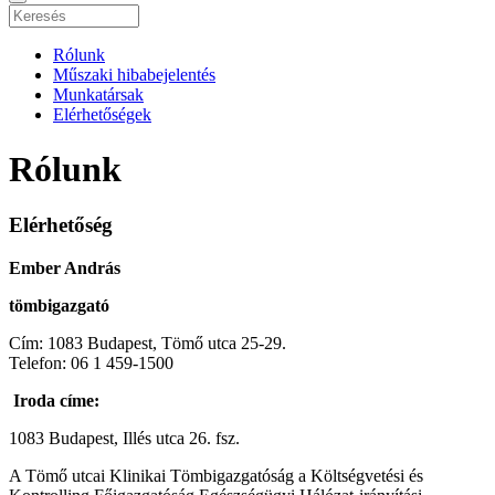
Rólunk
Műszaki hibabejelentés
Munkatársak
Elérhetőségek
Rólunk
Elérhetőség
Ember András
tömbigazgató
Cím: 1083 Budapest, Tömő utca 25-29.
Telefon: 06 1 459-1500
Iroda címe:
1083 Budapest, Illés utca 26. fsz.
A Tömő utcai Klinikai Tömbigazgatóság a Költségvetési és