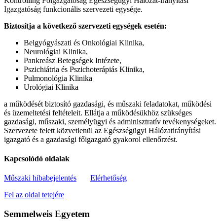
Kontrolling Főigazgatóság Egészségügyi Hálózat-irányítási
Igazgatóság funkcionális szervezeti egysége.
Biztosítja a következő szervezeti egységek esetén:
Belgyógyászati és Onkológiai Klinika,
Neurológiai Klinika,
Pankreász Betegségek Intézete,
Pszichiátria és Pszichoterápiás Klinika,
Pulmonológia Klinika
Urológiai Klinika
a működését biztosító gazdasági, és műszaki feladatokat, működési
és üzemeltetési feltételeit. Ellátja a működésükhöz szükséges
gazdasági, műszaki, személyügyi és adminisztratív tevékenységeket.
Szervezete felett közvetlenül az Egészségügyi Hálózatirányítási
igazgató és a gazdasági főigazgató gyakorol ellenőrzést.
Kapcsolódó oldalak
Műszaki hibabejelentés
Elérhetőség
Fel az oldal tetejére
Semmelweis Egyetem