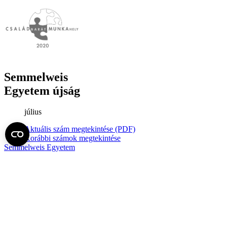
Semmelweis
Egyetem újság
július
Aktuális szám megtekintése (PDF)
Korábbi számok megtekintése
Semmelweis Egyetem
Alumni
AVIR
Családbarát Egyetem Program
Deutschsprachiges Studium
E-learning (Moodle)
E-tárhely
English Language Program
Esélyegyenlőség és Etikai Kódex