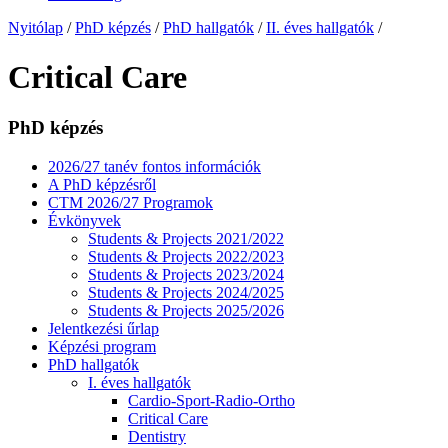
Nyitólap
/
PhD képzés
/
PhD hallgatók
/
II. éves hallgatók
/
Critical Care
PhD képzés
2026/27 tanév fontos információk
A PhD képzésről
CTM 2026/27 Programok
Évkönyvek
Students & Projects 2021/2022
Students & Projects 2022/2023
Students & Projects 2023/2024
Students & Projects 2024/2025
Students & Projects 2025/2026
Jelentkezési űrlap
Képzési program
PhD hallgatók
I. éves hallgatók
Cardio-Sport-Radio-Ortho
Critical Care
Dentistry