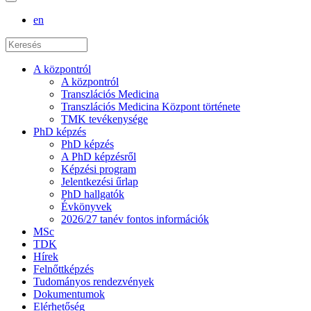
en
A központról
A központról
Transzlációs Medicina
Transzlációs Medicina Központ története
TMK tevékenysége
PhD képzés
PhD képzés
A PhD képzésről
Képzési program
Jelentkezési űrlap
PhD hallgatók
Évkönyvek
2026/27 tanév fontos információk
MSc
TDK
Hírek
Felnőttképzés
Tudományos rendezvények
Dokumentumok
Elérhetőség