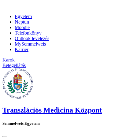
Egyetem
Neptun
Moodle
Telefonkönyv
Outlook levelezés
MySemmelweis
Karrier
Karok
Betegellátás
Transzlációs Medicina Központ
Semmelweis Egyetem