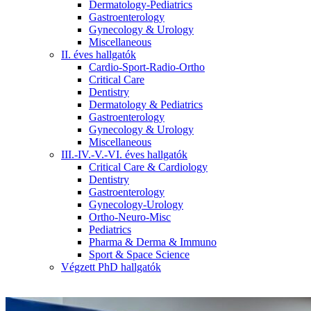
Dermatology-Pediatrics
Gastroenterology
Gynecology & Urology
Miscellaneous
II. éves hallgatók
Cardio-Sport-Radio-Ortho
Critical Care
Dentistry
Dermatology & Pediatrics
Gastroenterology
Gynecology & Urology
Miscellaneous
III.-IV.-V.-VI. éves hallgatók
Critical Care & Cardiology
Dentistry
Gastroenterology
Gynecology-Urology
Ortho-Neuro-Misc
Pediatrics
Pharma & Derma & Immuno
Sport & Space Science
Végzett PhD hallgatók