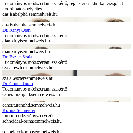
Tudományos módszertani szakértő, regiszter és klinikai vizsgálat
koordinátor-helyettes
das.isabel
phd.semmelweis.hu
das.isabel
phd.semmelweis.hu
Dr. Xinyi Qian
Tudományos módszertani szakértő
qian.xinyi
semmelweis.hu
qian.xinyi
semmelweis.hu
Dr. Eszter Szalai
Tudományos módszertani szakértő
szalai.eszter
semmelweis.hu
szalai.eszter
semmelweis.hu
Dr. Caner Turan
Tudományos módszertani szakértő
caner.turan
phd.semmelweis.hu
caner.turan
phd.semmelweis.hu
Korina Schneider
junior rendezvényszervező
schneider.korina
semmelweis.hu
schneider.korina
semmelweis.hu