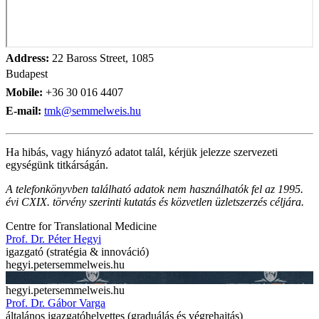
Address:
22 Baross Street, 1085
Budapest
Mobile:
+36 30 016 4407
E-mail:
tmk@semmelweis.hu
Ha hibás, vagy hiányzó adatot talál, kérjük jelezze szervezeti
egységünk titkárságán.
A telefonkönyvben található adatok nem használhatók fel az 1995.
évi CXIX. törvény szerinti kutatás és közvetlen üzletszerzés céljára.
Centre for Translational Medicine
Prof. Dr. Péter Hegyi
igazgató (stratégia & innováció)
hegyi.peter
semmelweis.hu
hegyi.peter
semmelweis.hu
Prof. Dr. Gábor Varga
általános igazgatóhelyettes (graduálás és végrehajtás)