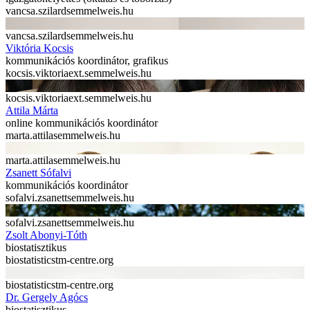
vancsa.szilard
semmelweis.hu
vancsa.szilard
semmelweis.hu
Viktória Kocsis
kommunikációs koordinátor, grafikus
kocsis.viktoria
ext.semmelweis.hu
kocsis.viktoria
ext.semmelweis.hu
Attila Márta
online kommunikációs koordinátor
marta.attila
semmelweis.hu
marta.attila
semmelweis.hu
Zsanett Sófalvi
kommunikációs koordinátor
sofalvi.zsanett
semmelweis.hu
sofalvi.zsanett
semmelweis.hu
Zsolt Abonyi-Tóth
biostatisztikus
biostatistics
tm-centre.org
biostatistics
tm-centre.org
Dr. Gergely Agócs
biostatisztikus