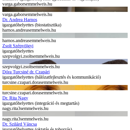
varga.gabor
semmelweis.hu
varga.gabor
semmelweis.hu
Dr. Andrea Harnos
igazgatóhelyettes (biostatisztika)
harnos.andrea
semmelweis.hu
harnos.andrea
semmelweis.hu
Zsolt Szépvölgyi
igazgatóhelyettes
szepvolgyi.zsolt
semmelweis.hu
szepvolgyi.zsolt
semmelweis.hu
Dóra Turcsiné dr. Czapári
igazgatóhelyettes (hálózatfejlesztés és kommunikáció)
turcsine.czapari.dora
semmelweis.hu
turcsine.czapari.dora
semmelweis.hu
Dr. Rita Nagy
igazgatóhelyettes (integráció és megtartás)
nagy.rita3
semmelweis.hu
nagy.rita3
semmelweis.hu
Dr. Szilárd Váncsa
igazgatóhelyettes (oktatás és toborzás)