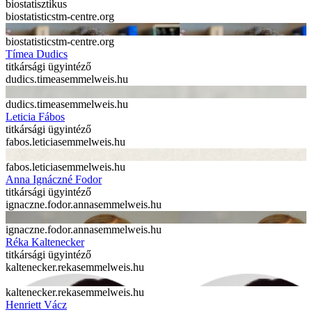
biostatisztikus
biostatistics
tm-centre.org
biostatistics
tm-centre.org
Tímea Dudics
titkársági ügyintéző
dudics.timea
semmelweis.hu
dudics.timea
semmelweis.hu
Leticia Fábos
titkársági ügyintéző
fabos.leticia
semmelweis.hu
fabos.leticia
semmelweis.hu
Anna Ignáczné Fodor
titkársági ügyintéző
ignaczne.fodor.anna
semmelweis.hu
ignaczne.fodor.anna
semmelweis.hu
Réka Kaltenecker
titkársági ügyintéző
kaltenecker.reka
semmelweis.hu
kaltenecker.reka
semmelweis.hu
Henriett Vácz