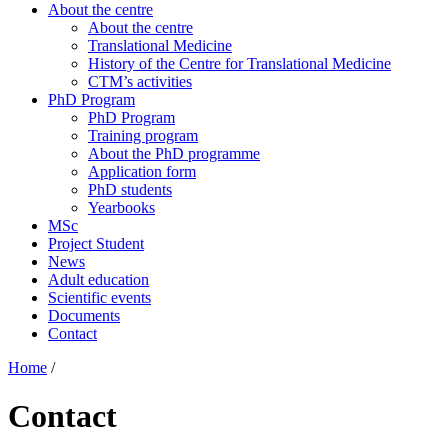
About the centre
About the centre
Translational Medicine
History of the Centre for Translational Medicine
CTM’s activities
PhD Program
PhD Program
Training program
About the PhD programme
Application form
PhD students
Yearbooks
MSc
Project Student
News
Adult education
Scientific events
Documents
Contact
Home
/
Contact