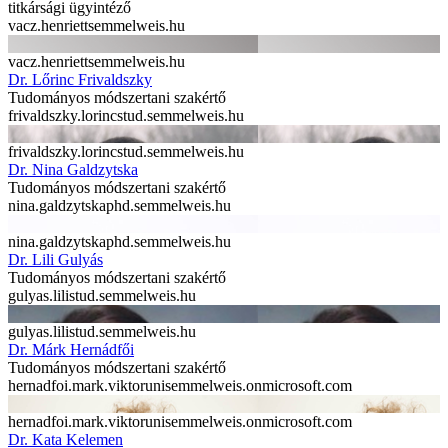
titkársági ügyintéző
vacz.henriett
semmelweis.hu
vacz.henriett
semmelweis.hu
Dr. Lőrinc Frivaldszky
Tudományos módszertani szakértő
frivaldszky.lorinc
stud.semmelweis.hu
frivaldszky.lorinc
stud.semmelweis.hu
Dr. Nina Galdzytska
Tudományos módszertani szakértő
nina.galdzytska
phd.semmelweis.hu
nina.galdzytska
phd.semmelweis.hu
Dr. Lili Gulyás
Tudományos módszertani szakértő
gulyas.lili
stud.semmelweis.hu
gulyas.lili
stud.semmelweis.hu
Dr. Márk Hernádfői
Tudományos módszertani szakértő
hernadfoi.mark.viktor
unisemmelweis.onmicrosoft.com
hernadfoi.mark.viktor
unisemmelweis.onmicrosoft.com
Dr. Kata Kelemen