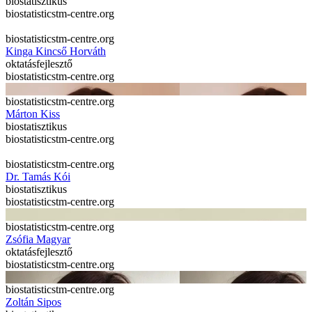
biostatisztikus
biostatistics
tm-centre.org
biostatistics
tm-centre.org
Kinga Kincső Horváth
oktatásfejlesztő
biostatistics
tm-centre.org
biostatistics
tm-centre.org
Márton Kiss
biostatisztikus
biostatistics
tm-centre.org
biostatistics
tm-centre.org
Dr. Tamás Kói
biostatisztikus
biostatistics
tm-centre.org
biostatistics
tm-centre.org
Zsófia Magyar
oktatásfejlesztő
biostatistics
tm-centre.org
biostatistics
tm-centre.org
Zoltán Sipos