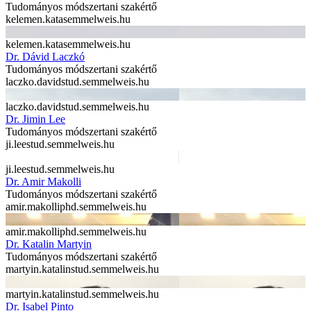
Tudományos módszertani szakértő
kelemen.kata
semmelweis.hu
kelemen.kata
semmelweis.hu
Dr. Dávid Laczkó
Tudományos módszertani szakértő
laczko.david
stud.semmelweis.hu
laczko.david
stud.semmelweis.hu
Dr. Jimin Lee
Tudományos módszertani szakértő
ji.lee
stud.semmelweis.hu
ji.lee
stud.semmelweis.hu
Dr. Amir Makolli
Tudományos módszertani szakértő
amir.makolli
phd.semmelweis.hu
amir.makolli
phd.semmelweis.hu
Dr. Katalin Martyin
Tudományos módszertani szakértő
martyin.katalin
stud.semmelweis.hu
martyin.katalin
stud.semmelweis.hu
Dr. Isabel Pinto