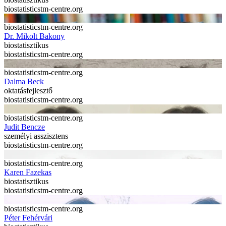
biostatistics
tm-centre.org
biostatistics
tm-centre.org
Dr. Mikolt Bakony
biostatisztikus
biostatistics
tm-centre.org
biostatistics
tm-centre.org
Dalma Beck
oktatásfejlesztő
biostatistics
tm-centre.org
biostatistics
tm-centre.org
Judit Bencze
személyi asszisztens
biostatistics
tm-centre.org
biostatistics
tm-centre.org
Karen Fazekas
biostatisztikus
biostatistics
tm-centre.org
biostatistics
tm-centre.org
Péter Fehérvári