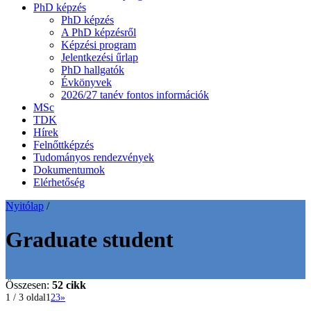
PhD képzés
PhD képzés
A PhD képzésről
Képzési program
Jelentkezési űrlap
PhD hallgatók
Évkönyvek
2026/27 tanév fontos információk
MSc
TDK
Hírek
Felnőttképzés
Tudományos rendezvények
Dokumentumok
Elérhetőség
Nyitólap
/
Graduate student
Összesen:
52 cikk
1 / 3 oldal
1
2
3
»