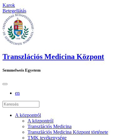
Karok
Betegellátás
Transzlációs Medicina Központ
Semmelweis Egyetem
en
A központról
A központról
Transzlációs Medicina
Transzlációs Medicina Központ története
TMK tevékenysége