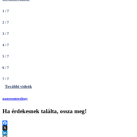
1
/ 7
2
/ 7
3
/ 7
4
/ 7
5
/ 7
6
/ 7
7
/ 7
További videók
gastroenterology
Ha érdekesnek találta, ossza meg!
Facebook
X