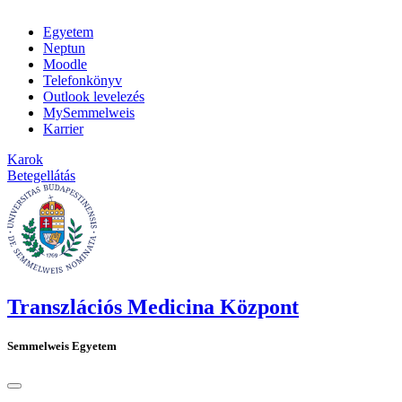
Egyetem
Neptun
Moodle
Telefonkönyv
Outlook levelezés
MySemmelweis
Karrier
Karok
Betegellátás
Transzlációs Medicina Központ
Semmelweis Egyetem