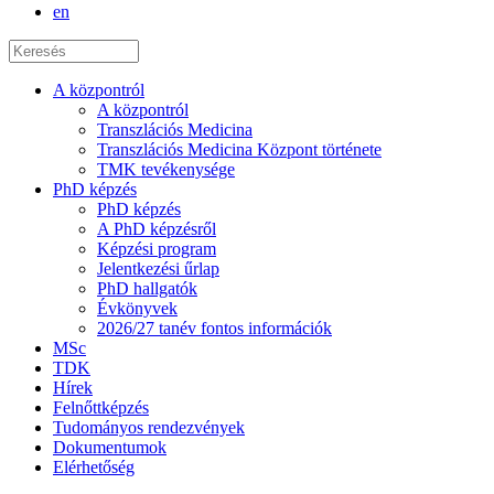
en
A központról
A központról
Transzlációs Medicina
Transzlációs Medicina Központ története
TMK tevékenysége
PhD képzés
PhD képzés
A PhD képzésről
Képzési program
Jelentkezési űrlap
PhD hallgatók
Évkönyvek
2026/27 tanév fontos információk
MSc
TDK
Hírek
Felnőttképzés
Tudományos rendezvények
Dokumentumok
Elérhetőség