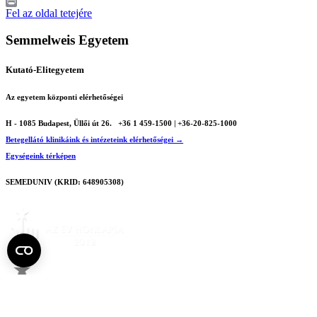
LinkedIn
Print
Fel az oldal tetejére
Semmelweis Egyetem
Kutató-Elitegyetem
Az egyetem központi elérhetőségei
H - 1085 Budapest, Üllői út 26.
+36 1 459-1500 | +36-20-825-1000
Betegellátó klinikáink és intézeteink elérhetőségei →
Egységeink térképen
SEMEDUNIV (KRID: 648905308)