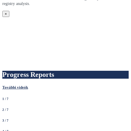
registry analysis.
×
Progress Reports
További videók
1
/ 7
2
/ 7
3
/ 7