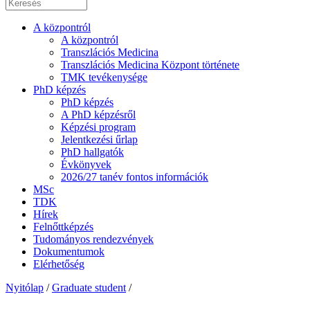
A központról
A központról
Transzlációs Medicina
Transzlációs Medicina Központ története
TMK tevékenysége
PhD képzés
PhD képzés
A PhD képzésről
Képzési program
Jelentkezési űrlap
PhD hallgatók
Évkönyvek
2026/27 tanév fontos információk
MSc
TDK
Hírek
Felnőttképzés
Tudományos rendezvények
Dokumentumok
Elérhetőség
Nyitólap
/
Graduate student
/