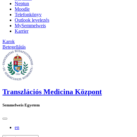
Neptun
Moodle
Telefonkönyv
Outlook levelezés
MySemmelweis
Karrier
Karok
Betegellátás
Transzlációs Medicina Központ
Semmelweis Egyetem
en