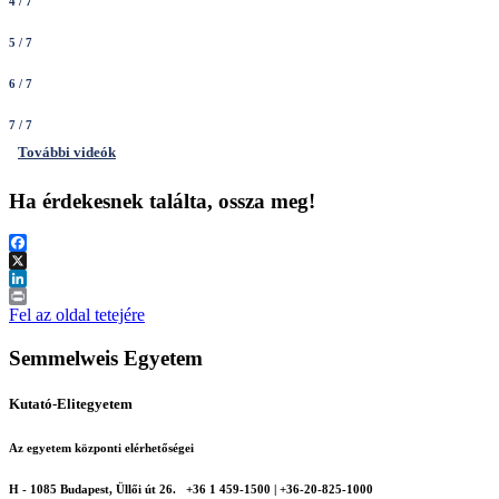
4
/ 7
5
/ 7
6
/ 7
7
/ 7
További videók
Ha érdekesnek találta, ossza meg!
Facebook
X
LinkedIn
Print
Fel az oldal tetejére
Semmelweis Egyetem
Kutató-Elitegyetem
Az egyetem központi elérhetőségei
H - 1085 Budapest, Üllői út 26.
+36 1 459-1500 | +36-20-825-1000