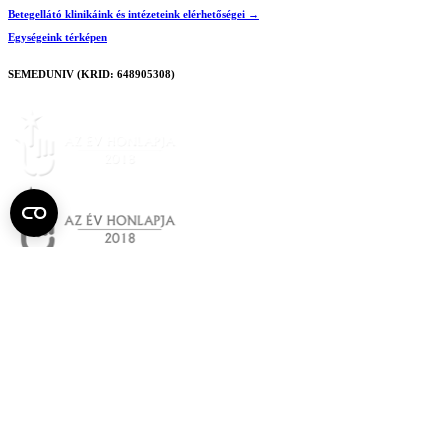
Betegellátó klinikáink és intézeteink elérhetőségei →
Egységeink térképen
SEMEDUNIV (KRID: 648905308)