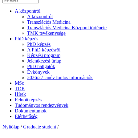
A központról
A központról
Transzlációs Medicina
Transzlációs Medicina Központ története
TMK tevékenysége
PhD képzés
PhD képzés
A PhD képzésről
Képzési program
Jelentkezési űrlap
PhD hallgatók
Évkönyvek
2026/27 tanév fontos információk
MSc
TDK
Hírek
Felnőttképzés
Tudományos rendezvények
Dokumentumok
Elérhetőség
Nyitólap
/
Graduate student
/