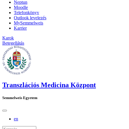
Neptun
Moodle
Telefonkönyv
Outlook levelezés
MySemmelweis
Karrier
Karok
Betegellátás
Transzlációs Medicina Központ
Semmelweis Egyetem
en