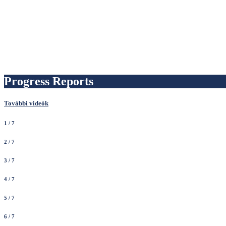
Progress Reports
További videók
1
/ 7
2
/ 7
3
/ 7
4
/ 7
5
/ 7
6
/ 7