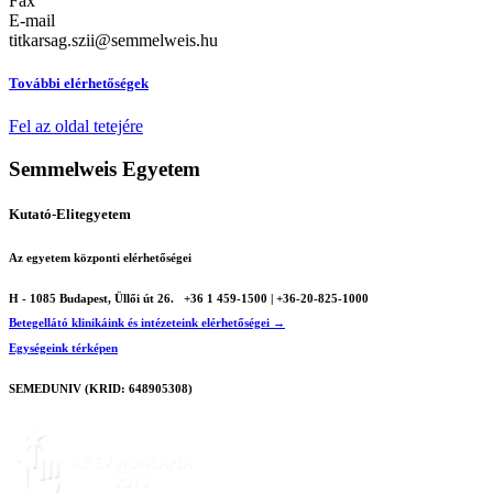
Fax
E-mail
titkarsag.szii@semmelweis.hu
További elérhetőségek
Fel az oldal tetejére
Semmelweis Egyetem
Kutató-Elitegyetem
Az egyetem központi elérhetőségei
H - 1085 Budapest, Üllői út 26.
+36 1 459-1500 | +36-20-825-1000
Betegellátó klinikáink és intézeteink elérhetőségei →
Egységeink térképen
SEMEDUNIV (KRID: 648905308)