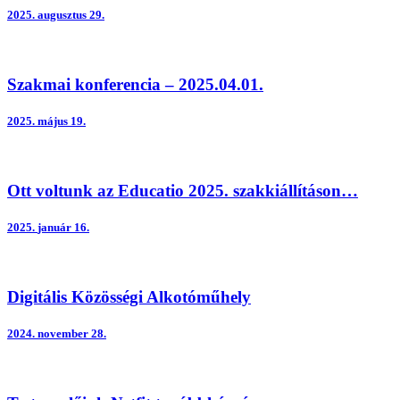
2025.
augusztus 29.
Educatio 2025.
Továbbképzés...
Szakmai- és képesítő vizsga...
Netfit...
Szakmai konferencia – 2025.04.01.
2025.
május 19.
Ott voltunk az Educatio 2025. szakkiállításon…
2025.
január 16.
Digitális Közösségi Alkotóműhely
2024.
november 28.