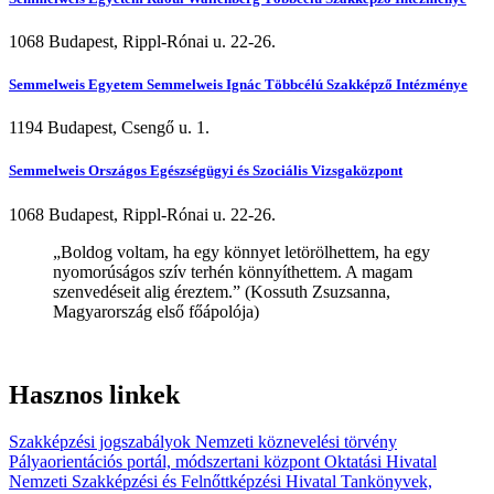
1068 Budapest, Rippl-Rónai u. 22-26.
Semmelweis Egyetem Semmelweis Ignác Többcélú Szakképző Intézménye
1194 Budapest, Csengő u. 1.
Semmelweis Országos Egészségügyi és Szociális Vizsgaközpont
1068 Budapest, Rippl-Rónai u. 22-26.
„Boldog voltam, ha egy könnyet letörölhettem, ha egy
nyomorúságos szív terhén könnyíthettem. A magam
szenvedéseit alig éreztem.” (Kossuth Zsuzsanna,
Magyarország első főápolója)
Hasznos linkek
Szakképzési jogszabályok
Nemzeti köznevelési törvény
Pályaorientációs portál, módszertani központ
Oktatási Hivatal
Nemzeti Szakképzési és Felnőttképzési Hivatal
Tankönyvek,