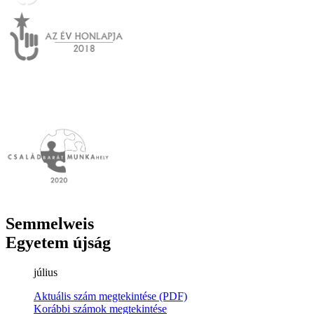
Semmelweis
Egyetem újság
július
Aktuális szám megtekintése (PDF)
Korábbi számok megtekintése