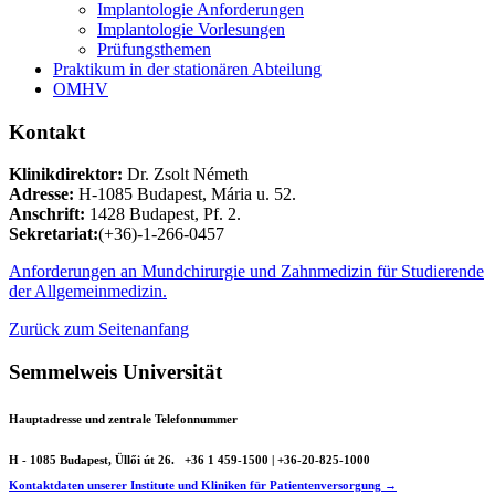
Implantologie Anforderungen
Implantologie Vorlesungen
Prüfungsthemen
Praktikum in der stationären Abteilung
OMHV
Kontakt
Klinikdirektor:
Dr. Zsolt Németh
Adresse:
H-1085 Budapest, Mária u. 52.
Anschrift:
1428 Budapest, Pf. 2.
Sekretariat:
(+36)-1-266-0457
Anforderungen an Mundchirurgie und Zahnmedizin für Studierende
der Allgemeinmedizin.
Zurück zum Seitenanfang
Semmelweis Universität
Hauptadresse und zentrale Telefonnummer
H - 1085 Budapest, Üllői út 26.
+36 1 459-1500 | +36-20-825-1000
Kontaktdaten unserer Institute und Kliniken für Patientenversorgung →