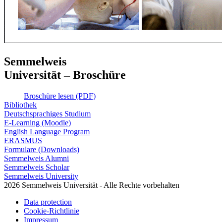
Semmelweis
Universität – Broschüre
Broschüre lesen (PDF)
Bibliothek
Deutschsprachiges Studium
E-Learning (Moodle)
English Language Program
ERASMUS
Formulare (Downloads)
Semmelweis Alumni
Semmelweis Scholar
Semmelweis University
2026 Semmelweis Universität - Alle Rechte vorbehalten
Data protection
Cookie-Richtlinie
Impressum