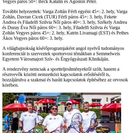
Vegyes páros 50+: Beck Katalin és Ágoston Péter.
További helyezettek: Varga Zoltán Férfi egyéni 45+: 2. hely, Varga
Zoltán, Davran Cicek (TUR) Férfi páros 45+: 3. hely, Fekete
Andrea és Filadelfi Szilvia Női páros 40+: 3. hely, Székely Andrea
és Duray Éva Női páros 60+: 3. hely, Filadelfi Szilvia és Varga
Zoltán Vegyes páros 45+: 2. hely, Katrin Livamagi (EST) és Pethes
Ákos Vegyes páros 60+: 3. hely.
A világbajnokság kísérőprogramjaként angol nyelvű tudományos
konferenciát is szerveztek sportorvosi témákban a Semmelweis
Egyetem Városmajori Szív- és Érgyógyászati Klinikáján.
A rendezvény nemcsak a sportteljesítményekről szólt, hanem a
résztvevők közötti nemzetközi kapcsolatok erősítéséről is,
hozzájárulva a szakmai és baráti kapcsolatok építéséhez az orvosok
körében.