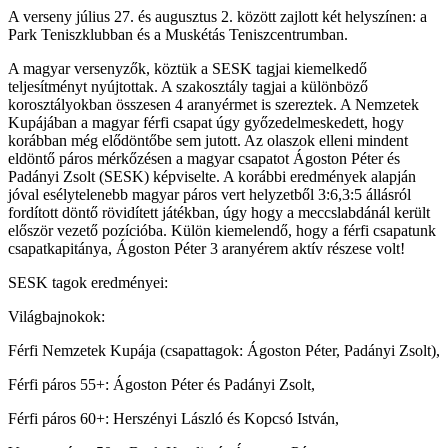
A verseny július 27. és augusztus 2. között zajlott két helyszínen: a
Park Teniszklubban és a Muskétás Teniszcentrumban.
A magyar versenyzők, köztük a SESK tagjai kiemelkedő
teljesítményt nyújtottak. A szakosztály tagjai a különböző
korosztályokban összesen 4 aranyérmet is szereztek. A Nemzetek
Kupájában a magyar férfi csapat úgy győzedelmeskedett, hogy
korábban még elődöntőbe sem jutott. Az olaszok elleni mindent
eldöntő páros mérkőzésen a magyar csapatot Ágoston Péter és
Padányi Zsolt (SESK) képviselte. A korábbi eredmények alapján
jóval esélytelenebb magyar páros vert helyzetből 3:6,3:5 állásról
fordított döntő rövidített játékban, úgy hogy a meccslabdánál került
először vezető pozícióba. Külön kiemelendő, hogy a férfi csapatunk
csapatkapitánya, Ágoston Péter 3 aranyérem aktív részese volt!
SESK tagok eredményei:
Világbajnokok:
Férfi Nemzetek Kupája (csapattagok: Ágoston Péter, Padányi Zsolt),
Férfi páros 55+: Ágoston Péter és Padányi Zsolt,
Férfi páros 60+: Herszényi László és Kopcsó István,