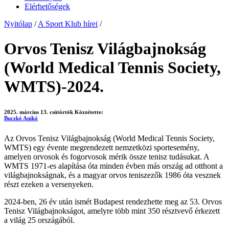
Elérhetőségek
Nyitólap
/
A Sport Klub hírei
/
Orvos Tenisz Világbajnokság
(World Medical Tennis Society,
WMTS)-2024.
2025. március 13. csütörtök
Közzétette:
Buczkó Anikó
Az Orvos Tenisz Világbajnokság (World Medical Tennis Society,
WMTS) egy évente megrendezett nemzetközi sportesemény,
amelyen orvosok és fogorvosok mérik össze tenisz tudásukat. A
WMTS 1971-es alapítása óta minden évben más ország ad otthont a
világbajnokságnak, és a magyar orvos teniszezők 1986 óta vesznek
részt ezeken a versenyeken.
2024-ben, 26 év után ismét Budapest rendezhette meg az 53. Orvos
Tenisz Világbajnokságot, amelyre több mint 350 résztvevő érkezett
a világ 25 országából.