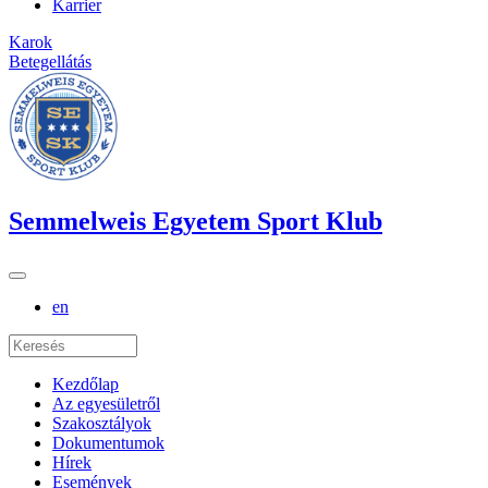
Karrier
Karok
Betegellátás
Semmelweis Egyetem Sport Klub
en
Kezdőlap
Az egyesületről
Szakosztályok
Dokumentumok
Hírek
Események