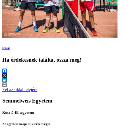
tenisz
Ha érdekesnek találta, ossza meg!
Facebook
X
LinkedIn
Print
Fel az oldal tetejére
Semmelweis Egyetem
Kutató-Elitegyetem
Az egyetem központi elérhetőségei