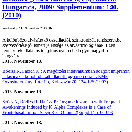
Hungarica, 2009/ Supplementum: 140.
(2010)
Wednesday 18. November 2015.
By
A különböző alvásfüggő oszcillációk szinkronizált rendszerekbe
szerveződése jól ismert jelensége az alvásfiziológiának. Ezen
rendszerek általános tulajdonságai mellett egyre nagyobb
hangsúly…
2015.
November 18.
Bódizs R, Fabich K : A megőrzési intervallumban adagolt imipramin
hatásai az alkoholindukált állapotfüggő memóriára. EME
Orvostudományi Értesítő, Kolozsvár 70: 124-125 (1997)
2015.
November 18.
Szűcs A, Bódizs R, Halász P : Organic Insomnia with Frequent
Awakenings Induced by K-Alpha Complexes in a Case of
Frontobasal Tumor. Sleep Res. Online 2(Suppl 1) 510 1999
2015.
November 18.