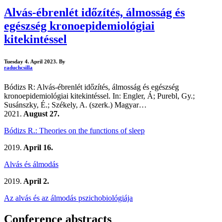
Alvás-ébrenlét időzítés, álmosság és
egészség kronoepidemiológiai
kitekintéssel
Tuesday 4. April 2023.
By
raduchcsilla
Bódizs R: Alvás-ébrenlét időzítés, álmosság és egészség
kronoepidemiológiai kitekintéssel. In: Engler, Á; Purebl, Gy.;
Susánszky, É.; Székely, A. (szerk.) Magyar…
2021.
August 27.
Bódizs R.: Theories on the functions of sleep
2019.
April 16.
Alvás és álmodás
2019.
April 2.
Az alvás és az álmodás pszichobiológiája
Conference abstracts