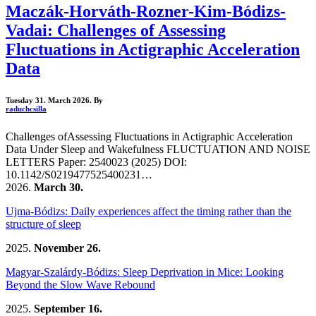
Maczák-Horváth-Rozner-Kim-Bódizs-
Vadai: Challenges of Assessing
Fluctuations in Actigraphic Acceleration
Data
Tuesday 31. March 2026.
By
raduchcsilla
Challenges ofAssessing Fluctuations in Actigraphic Acceleration
Data Under Sleep and Wakefulness FLUCTUATION AND NOISE
LETTERS Paper: 2540023 (2025) DOI:
10.1142/S0219477525400231…
2026.
March 30.
Ujma-Bódizs: Daily experiences affect the timing rather than the
structure of sleep
2025.
November 26.
Magyar-Szalárdy-Bódizs: Sleep Deprivation in Mice: Looking
Beyond the Slow Wave Rebound
2025.
September 16.