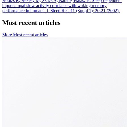
Bódizs R, Békésy M, Szűcs A, Barsi P, Halász P: Sleep-dependent
hippocampal slow activity correlates with waking memory
performance in humans. J. Sleep Res. 11 (Suppl 1): 20-21 (2002).
Most recent articles
More Most recent articles