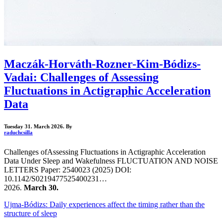
Maczák-Horváth-Rozner-Kim-Bódizs-
Vadai: Challenges of Assessing
Fluctuations in Actigraphic Acceleration
Data
Tuesday 31. March 2026.
By
raduchcsilla
Challenges ofAssessing Fluctuations in Actigraphic Acceleration
Data Under Sleep and Wakefulness FLUCTUATION AND NOISE
LETTERS Paper: 2540023 (2025) DOI:
10.1142/S0219477525400231…
2026.
March 30.
Ujma-Bódizs: Daily experiences affect the timing rather than the
structure of sleep