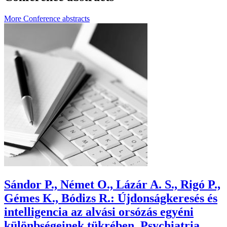
More Conference abstracts
Sándor P., Német O., Lázár A. S., Rigó P.,
Gémes K., Bódizs R.: Újdonságkeresés és
intelligencia az alvási orsózás egyéni
különbségeinek tükrében, Psychiatria