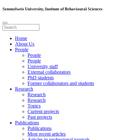
Semmelweis University, Institute of Behavioural Sciences
Home
About Us
People
People
People
University staff
External collaborators
PhD students
Former collaborators and students
Research
Research
Research
Topics
Current projects
Past projects
Publications
Publications
Most recent articles
Articles in professional journals