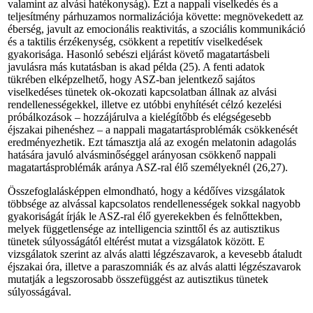
valamint az alvási hatékonyság). Ezt a nappali viselkedés és a
teljesítmény párhuzamos normalizációja követte: megnövekedett az
éberség, javult az emocionális reaktivitás, a szociális kommunikáció
és a taktilis érzékenység, csökkent a repetitív viselkedések
gyakorisága. Hasonló sebészi eljárást követő magatartásbeli
javulásra más kutatásban is akad példa (25). A fenti adatok
tükrében elképzelhető, hogy ASZ-ban jelentkező sajátos
viselkedéses tünetek ok-okozati kapcsolatban állnak az alvási
rendellenességekkel, illetve ez utóbbi enyhítését célzó kezelési
próbálkozások – hozzájárulva a kielégítőbb és elégségesebb
éjszakai pihenéshez – a nappali magatartásproblémák csökkenését
eredményezhetik. Ezt támasztja alá az exogén melatonin adagolás
hatására javuló alvásminőséggel arányosan csökkenő nappali
magatartásproblémák aránya ASZ-ral élő személyeknél (26,27).
Összefoglalásképpen elmondható, hogy a kédőíves vizsgálatok
többsége az alvással kapcsolatos rendellenességek sokkal nagyobb
gyakoriságát írják le ASZ-ral élő gyerekekben és felnőt­tekben,
melyek függetlensége az intelligencia szinttől és az autisztikus
tünetek súlyosságától eltérést mutat a vizsgálatok között. E
vizsgálatok szerint az alvás alatti légzészavarok, a kevesebb átaludt
éjszakai óra, illetve a paraszomniák és az alvás alatti légzészavarok
mutatják a legszorosabb összefüggést az autisztikus tünetek
súlyosságával.