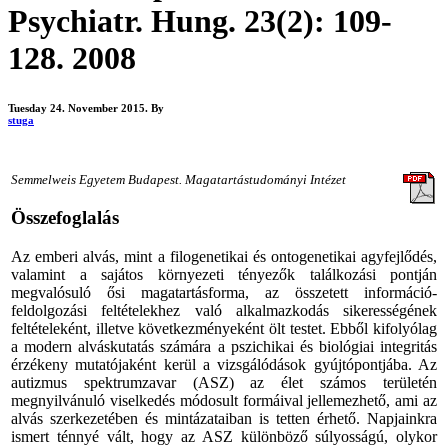
Psychiatr. Hung. 23(2): 109-
128. 2008
Tuesday 24. November 2015.
By
stuga
Semmelweis Egyetem Budapest. Magatartástudományi Intézet
Összefoglalás
Az emberi alvás, mint a filogenetikai és ontogenetikai agyfejlődés,
valamint a sajátos környezeti tényezők találkozási pontján
megvalósuló ősi magatartásforma, az összetett információ-
feldolgozási feltételekhez való alkalmazkodás sikerességének
feltételeként, illetve következményeként ölt testet. Ebből kifolyólag
a modern alváskutatás számára a pszichikai és biológiai integritás
érzékeny mutatójaként kerül a vizsgálódások gyújtópontjába. Az
autizmus spektrumzavar (ASZ) az élet számos területén
megnyilvánuló viselkedés módosult formáival jellemezhető, ami az
alvás szerkezetében és mintázataiban is tetten érhető. Napjainkra
ismert ténnyé vált, hogy az ASZ különböző súlyosságú, olykor