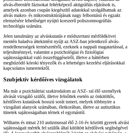
alvás-ébrenléti fázisokat feltérképező aktigráfiás eljárások is,
amelyek azonban csupán kiegészítő adatokkal szolgálhatnak az
alvás makro- és mikrostruktúrájának nagy felbontású és egzakt
elemzésére lehetősé­get nyújtó korszerű poliszomnográfiás
technológia számára.
Jelen tanulmány az alváskutatás e módszertani mérföldkövei
mentén haladva áttekintést nyújt az ASZ-ban jelentkező alvás-
rendellenességek természetéről, ezeknek a nappali magatartással, a
teljesítménnyel, valamint a pszichológiai és fiziológiai
sajátosságokkal való összefüggéseiről, illetve a háttérben
meghúzódó kóroki tényezők és a lehetséges kezelési eljárásokkal
kapcsolatos ismeretekről.
Szubjektív kérdőíves vizsgálatok
Ma már a pszichiátriai szakirodalom az ASZ- ral élő személyek
alvását vizsgáló szülői, illetve felnőttek esetén az önkitöltős,
kérdőíves kutatások hosszú sorát ismeri, melyek többnyire a
vizsgálati alanyok számában, életkorában, illetve az autisztikus
tünetek sajátosságaiban térnek el egymástól.
Williams és mtsai 210 autizmussal élő 2-16 év közötti gyerek alvási
sajátosságait mérték fel szülők által kitöltött kérdőívek segítségével