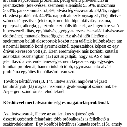
alvással kapcsolatos problémák pedig eltérő prevalenciával
jelentkeztek (lefekvéssel szembeni ellenállás 53,9%, inszomnia
56,3%, paraszomniák 53,3%, alvási légzészavarok 24,6%, reggeli
ébredési problémák 44,9%, nappali aluszékonyság 31,1%); illetve
számos tényezővel (életkor, komorbid hiperaktivítás, asztma,
epilepszia, allergia, gasztrointesztinális tünetek, az ingerekre való
hiperszenzibilitás, együttalvás, gyógyszerezés, és családi alvászavar
előtörténet) mutattak összefüggést. Az alvási időt illetően a
spektrumon belüli alcsoportok között nem találtak különbséget, ám
a normál hasonló korú gyermekeknél tapasztalthoz képest ez egy
órával kevesebb volt (ll). Ezen eredmények más korábbi kutatási
adatokkal összhangban (12) azt sugallják, hogy az ASZ-ban
jelentkező alvásrendellenességek nem képeznek egy egységes
klinikai problémát, hanem inkább több, egymásra ható alvási
probléma együttes fennállásáról van szó.
További kérdőívvel (l3, 14), illetve alvási naplóval végzett
tanulmányok (l3) magas inszomnia gyakoriságról számolnak be
Asperger- szindrómás felnőtteknél.
Kérdőívvel mért alvásminőség és magatartásproblémák
Az alvászavarok, illetve az autisztikus sajátosságok
összefüggésének feltárására több próbálkozás is fellelhető a
szakirodalomban. Egy korábbi kérdőíves kutatás során (15), amely