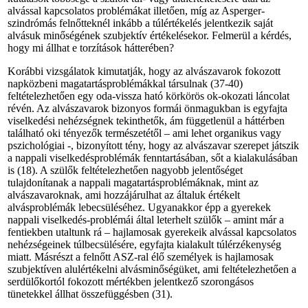
alvással kapcsolatos problémákat illetően, míg az Asperger-
szindrómás felnőtteknél inkább a túlértékelés jelentkezik saját
alvásuk minőségének szubjektív értékelésekor. Felmerül a kérdés,
hogy mi állhat e torzítások hátterében?
Korábbi vizsgálatok kimutatják, hogy az alvászavarok fokozott
napközbeni magatartásproblémákkal társulnak (37-40)
feltételezhető­en egy oda-vissza ható körkörös ok-okozati láncolat
révén. Az alvászavarok bizonyos formái önmagukban is egyfajta
viselkedési nehézségnek tekinthetők, ám függetlenül a háttérben
található oki tényezők természetétől – ami lehet organikus vagy
pszichológiai -, bizonyított tény, hogy az alvászavar szerepet játszik
a nappali viselkedésproblémák fenntartásában, sőt a kialakulásában
is (18). A szülők feltételezhetően nagyobb jelentőséget
tulajdonítanak a nappali magatartásproblémáknak, mint az
alvászavaroknak, ami hozzájárulhat az általuk értékelt
alvásproblémák lebecsüléséhez. Ugyanakkor épp a gyerekek
nappali viselkedés-problémái által leterhelt szülők – amint már a
fentiekben utaltunk rá – hajlamosak gyerekeik alvással kapcsolatos
nehézségeinek túlbecsülésére, egyfajta kialakult túlérzékenység
miatt. Másrészt a felnőtt ASZ-ral élő személyek is hajlamosak
szubjektíven alulértékelni alvásminőségüket, ami feltételezhetően a
serdülőkortól fokozott mértékben jelentkező szorongásos
tünetekkel állhat összefüggésben (31).