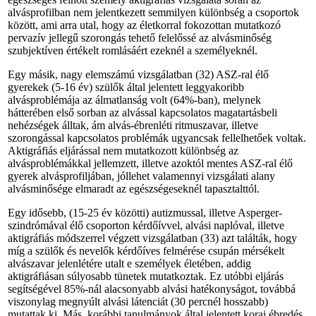
alvásprofilban nem jelentkezett semmilyen különbség a csoportok
között, ami arra utal, hogy az életkorral fokozottan mutatkozó
pervazív jellegű szorongás tehető felelőssé az alvásminő­ség
szubjektíven értékelt romlásáért ezeknél a személyeknél.
Egy másik, nagy elemszámú vizsgálatban (32) ASZ-ral élő
gyerekek (5-16 év) szülők által jelentett leggyakoribb
alvásproblémája az álmatlanság volt (64%-ban), melynek
hátterében első­ sorban az alvással kapcsolatos magatartásbeli
nehézségek álltak, ám alvás-ébrenléti ritmuszavar, illetve
szorongással kapcsolatos problémák ugyancsak fellelhetőek voltak.
Aktigráfiás eljárással nem mutatkozott különbség az
alvásproblémákkal jellemzett, illetve azoktól mentes ASZ-ral élő
gyerek alvásprofiljában, jóllehet valamennyi vizsgálati alany
alvásminősége elmaradt az egészségeseknél tapasztalttól.
Egy idősebb, (15-25 év közötti) autizmussal, illetve Asperger-
szindrómával élő csoporton kérdőívvel, alvási naplóval, illetve
aktigráfiás módszerrel végzett vizsgálatban (33) azt találták, hogy
míg a szülők és nevelők kérdőíves felmérése csupán mérsékelt
alvászavar jelenlétére utalt e személyek életében, addig
aktigráfiásan súlyosabb tünetek mutatkoztak. Ez utóbbi eljárás
segítségével 85%-nál alacsonyabb alvási hatékonyságot, továbbá
viszonylag megnyúlt alvási látenciát (30 percnél hosszabb)
mutattak ki. Más, korábbi tanulmányok által jelentett korai ébredés