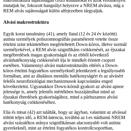
mikrostruktúra sajátosságait célzó kutatásokat és azok eredményeit
mutatjuk be, fokozott hangsúlyt helyezve a NREM alvásra, míg a
REM alvás sajátosságait külön alfejezetben tárgyaljuk.
Alvási makrostruktúra
Egyik korai tanulmány (41), amely fiatal (12 és 24 év közötti)
autista személyek poliszomnográfiás paramétereit vetette össze
értelmi szint tekintetében megfeleltetett Down-kóros, illetve normál
személyekével, a REM alvás szignifikáns csökkenését, az éjszakai
megébredések magas gyakoriságát és az ebből következő
alváshatékonyság csökkenését írja le mindkét érintett csoport
esetében. Valamennyi alvási makrostrukturális eltérés a Down-
kóros értelmi fogyatékos személyeknél jelentkezett a legsúlyosabb
formában, ami az általános mentális hatékonyságért és az alvásért
felelős neurofiziológiai mechanizmusok kapcsolatára enged
következtetni. Ugyanakkor Down-kórnál gyakori az alvási apnoe
jelensége is, amely jelentős mértékben hozzájárulhat mind az
éjszakai ébredések gyakoriságához, mind a párhuzamos alvási
hatékonyság csökkenéséhez.
Elia és mtsai (42) azt találták, hogy az ágyban, valamint az alvással
töltött teljes idő, a REM-latencia, továbbá az l-es stádiumú NREM
alvási százalékos aránya szignifikánsan alacsonyabb volt autista
gyerekeknél, mint az értelmi fogyatékos kontrollcsoportban,