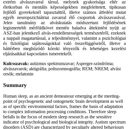
extrém alvászavarral társul, melynek gyakorisága eltér az
életkorban és mentális képességekben megfeleltetett, tipikusan
fejlődő gyerekeknél tapasztalttól, illetve számos átfedést mutat
egyéb neuropszichiátriai zavarral élő csoportok alvászavarával.
Jelen tanulmány az alváskutatás módszertani fejlődésének
legismertebb mérföldkövei mentén haladva áttekintést nyújt az
ASZ-ban jelentkező alvás-rendellenességek természetéről, ezeknek
a nappali magatartással, a teljesítménnyel, valamint a pszichológiai
és fiziológiai sajátosságokkal való összefüggéseiről, illetve a
háttérben meghúzódó kóroki tényezők és lehetséges kezelési
eljárásaikkal kapcsolatos ismeretekről.
Kulcsszavak:
autizmus spektrumzavar; Asperger-szindróma;
alvászavarok; aktigráfia; poliszomnográfia; REM; NREM; alvási
orsók; melatonin
Summary
Human sleep, as an ancient demeanour emerging at the meeting-
point of psychogenetic and ontogenetic brain development as well
as of specific environmental factors, frames the basis of adaptation
to complex information processing conditions. Therefore sleep
befalls in the focus of modern sleep research as the sensitive
indicator of psychological and biological integrity. Autism spectrum
disorders (ASD) are characterized by peculiarly altered behaviours