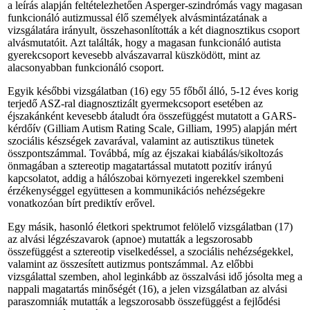
a leírás alapján feltételezhetően Asperger-szindrómás vagy magasan
funkcionáló autizmussal élő személyek alvásmintázatának a
vizsgálatára irányult, összehasonlították a két diagnosztikus csoport
alvásmutatóit. Azt találták, hogy a magasan funkcionáló autista
gyerekcsoport kevesebb alvászavarral küszködött, mint az
alacsonyabban funkcionáló csoport.
Egyik későbbi vizsgálatban (16) egy 55 főből álló, 5-12 éves korig
terjedő ASZ-ral diagnosztizált gyermekcsoport esetében az
éjszakánként kevesebb átaludt óra összefüggést mutatott a GARS-
kérdőív (Gilliam Autism Rating Scale, Gilliam, 1995) alapján mért
szociális készségek zavarával, valamint az autisztikus tünetek
összpontszámmal. Továbbá, míg az éjszakai kiabálás/sikoltozás
önmagában a sztereotip magatartással mutatott pozitív irányú
kapcsolatot, addig a hálószobai környezeti ingerekkel szembeni
érzékenységgel együttesen a kommunikációs nehézségekre
vonatkozóan bírt prediktív erővel.
Egy másik, hasonló életkori spektrumot felölelő vizsgálatban (17)
az alvási légzészavarok (apnoe) mutatták a legszorosabb
összefüggést a sztereotip viselkedéssel, a szociális nehézségekkel,
valamint az összesített autizmus pontszámmal. Az előbbi
vizsgálattal szemben, ahol leginkább az összalvási idő jósolta meg a
nappali magatartás minőségét (16), a jelen vizsgálatban az alvási
paraszomniák mutatták a legszorosabb összefüggést a fejlődési