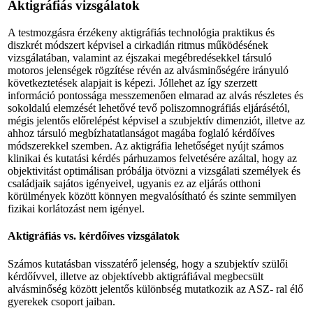
Aktigráfiás vizsgálatok
A testmozgásra érzékeny aktigráfiás technológia praktikus és
diszkrét módszert képvisel a cirkadián ritmus működésének
vizsgálatában, valamint az éjszakai megébredésekkel társuló
motoros jelenségek rögzítése révén az alvásminő­ségére irányuló
következtetések alapjait is képezi. Jóllehet az így szerzett
információ pontossága messzemenően elmarad az alvás részletes és
sokoldalú elemzését lehetővé tevő poliszomnográfiás eljárásétól,
mégis jelentős előrelépést képvisel a szubjektív dimenziót, illetve az
ahhoz társuló megbízhatatlanságot magába foglaló kérdőíves
módszerekkel szemben. Az aktigráfia lehetőséget nyújt számos
klinikai és kutatási kérdés párhuzamos felvetésére azáltal, hogy az
objektivitást optimálisan próbálja ötvözni a vizsgálati személyek és
családjaik sajátos igényeivel, ugyanis ez az eljárás otthoni
körülmények között könnyen megvalósítható és szinte semmilyen
fizikai korlátozást nem igényel.
Aktigráfiás vs. kérdőíves vizsgálatok
Számos kutatásban visszatérő jelenség, hogy a szubjektív szülői
kérdőívvel, illetve az objektívebb aktigráfiával megbecsült
alvásminőség között jelentős különbség mutatkozik az ASZ- ral élő
gyerekek csoport jaiban.