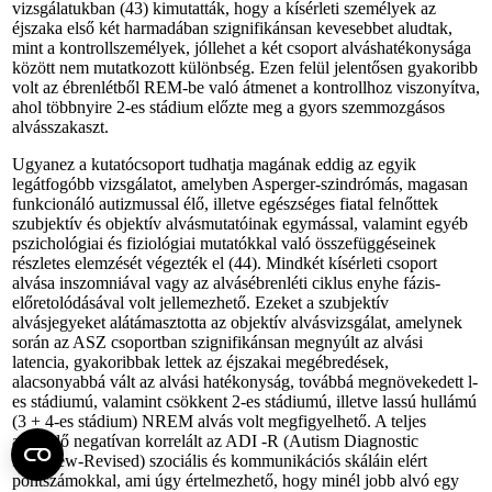
vizsgálatukban (43) kimutatták, hogy a kísérleti személyek az
éjszaka első két harmadában szignifikánsan kevesebbet aludtak,
mint a kontrollszemélyek, jóllehet a két csoport alváshatékonysága
között nem mutatkozott különbség. Ezen felül jelentősen gyakoribb
volt az ébrenlétből REM-be való átmenet a kontrollhoz viszonyítva,
ahol többnyire 2-es stádium előzte meg a gyors szemmozgásos
alvásszakaszt.
Ugyanez a kutatócsoport tudhatja magának eddig az egyik
legátfogóbb vizsgálatot, amelyben Asperger-szindrómás, magasan
funkcionáló autizmussal élő, illetve egészséges fiatal felnőttek
szubjektív és objektív alvásmutatóinak egymással, valamint egyéb
pszichológiai és fiziológiai mutatókkal való összefüggéseinek
részletes elemzését végezték el (44). Mindkét kísérleti csoport
alvása inszomniával vagy az alvásébrenléti ciklus enyhe fázis-
előretolódásával volt jellemezhető. Ezeket a szubjektív
alvásjegyeket alátámasztotta az objektív alvásvizsgálat, amelynek
során az ASZ csoportban szignifikánsan megnyúlt az alvási
latencia, gyakoribbak lettek az éjszakai megébredések,
alacsonyabbá vált az alvási hatékonyság, továbbá megnövekedett l-
es stádiumú, valamint csökkent 2-es stádiumú, illetve lassú hullámú
(3 + 4-es stádium) NREM alvás volt megfigyelhető. A teljes
alvásidő negatívan korrelált az ADI -R (Autism Diagnostic
Interview-Revised) szociális és kommunikációs skáláin elért
pontszámokkal, ami úgy értelmezhető, hogy minél jobb alvó egy