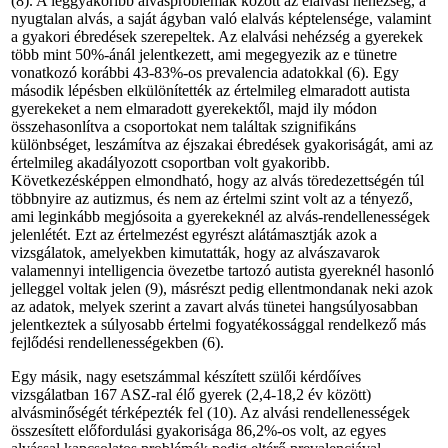
(8). A leggyakoribb alvásproblémák között az elalvási nehézség, a
nyugtalan alvás, a saját ágyban való elalvás képtelensége, valamint
a gyakori ébredések szerepeltek. Az elalvási nehézség a gyerekek
több mint 50%-ánál jelentkezett, ami megegyezik az e tünetre
vonatkozó korábbi 43-83%-os prevalencia adatokkal (6). Egy
második lépésben elkülönítették az értelmileg elmaradott autista
gyerekeket a nem elmaradott gyerekektől, majd ily módon
összehasonlítva a csoportokat nem találtak szignifikáns
különbséget, leszámítva az éjszakai ébredések gyakoriságát, ami az
értelmileg akadályozott csoportban volt gyakoribb.
Következésképpen elmondható, hogy az alvás töredezettségén túl
többnyire az autizmus, és nem az értelmi szint volt az a tényező,
ami leginkább megjósoita a gyerekeknél az alvás-rendellenességek
jelenlétét. Ezt az értelmezést egyrészt alátámasztják azok a
vizsgálatok, amelyekben kimutatták, hogy az alvászavarok
valamennyi intelligencia övezetbe tartozó autista gyereknél hasonló
jelleggel voltak jelen (9), másrészt pedig ellentmondanak neki azok
az adatok, melyek szerint a zavart alvás tünetei hangsúlyosabban
jelentkeztek a súlyosabb értelmi fogyatékossággal rendelkező más
fejlődési rendellenességekben (6).
Egy másik, nagy esetszámmal készített szülői kérdőíves
vizsgálatban 167 ASZ-ral élő gyerek (2,4-18,2 év között)
alvásminőségét térképezték fel (10). Az alvási rendellenességek
összesített előfordulási gyakorisága 86,2%-os volt, az egyes