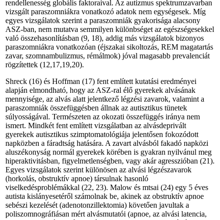
rendellenesség globális faktoraival. Az autizmus spektrumzavarban
vizsgált paraszomniákra vonatkozó adatok nem egységesek. Míg
egyes vizsgálatok szerint a paraszomniák gyakorisága alacsony
ASZ-ban, nem mutatva semmilyen különbséget az egészségesekkel
való összehasonlításban (9, 18), addig más vizsgálatok bizonyos
paraszomniákra vonatkozóan (éjszakai sikoltozás, REM magatartás
zavar, szomnambulizmus, rémálmok) jóval magasabb prevalenciát
rögzítettek (12,17,19,20).
Shreck (16) és Hoffman (17) fent említett kutatási eredményei
alapján elmondható, hogy az ASZ-ral élő gyerekek alvásának
mennyisége, az alvás alatt jelentkező légzési zavarok, valamint a
paraszomniák összefüggésben állnak az autisztikus tünetek
súlyosságával. Természeten az okozati összefüggés iránya nem
ismert. Mindkét fent említett vizsgálatban az alvásdeprivált
gyerekek autisztikus szimptomatológiája jelentősen fokozódott
napközben a fáradtság hatására. A zavart alvásból fakadó napközi
aluszékonyság normál gyerekek körében is gyakran nyilvánul meg
hiperaktivitásban, figyelmetlenségben, vagy akár agresszióban (21).
Egyes vizsgálatok szerint különösen az alvási légzészavarok
(horkolás, obstruktív apnoe) társulnak hasonló
viselkedésproblémákkal (22, 23). Malow és mtsai (24) egy 5 éves
autista kislányesetéről számolnak be, akinek az obstruktív apnoe
sebészi kezelését (adenotonzillektomia) követően javultak a
poliszomnográfiásan mért alvásmutatói (apnoe, az alvási latencia,