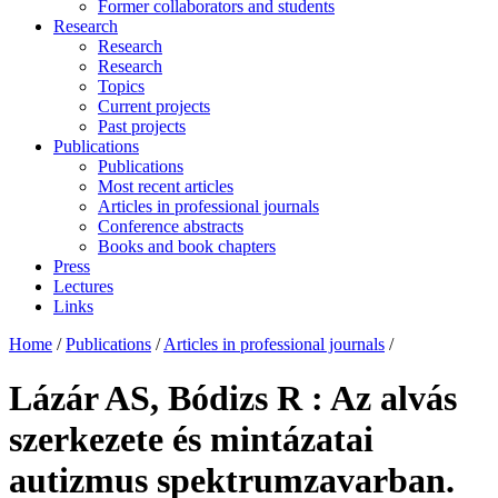
Former collaborators and students
Research
Research
Research
Topics
Current projects
Past projects
Publications
Publications
Most recent articles
Articles in professional journals
Conference abstracts
Books and book chapters
Press
Lectures
Links
Home
/
Publications
/
Articles in professional journals
/
Lázár AS, Bódizs R : Az alvás
szerkezete és mintázatai
autizmus spektrumzavarban.