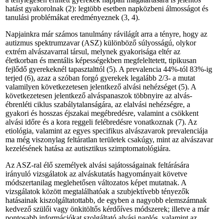
hatást gyakorolnak (2): legtöbb esetben napközbeni álmosságot és
tanulási problémákat eredményeznek (3, 4).
Napjainkra már számos tanulmány rávilágít arra a tényre, hogy az
autizmus spektrumzavar (ASZ) különböző súlyosságú, olykor
extrém alvászavarral társul, melynek gyakorisága eltér az
életkorban és mentális képességekben megfeleltetett, tipikusan
fejlődő gyerekeknél tapasztalttól (5). A prevalencia 44%-tól 83%-ig
terjed (6), azaz a szóban forgó gyerekek legalább 2/3- a mutat
valamilyen következetesen jelentkező alvási nehézséget (5). A
következetesen jelentkező alváspanaszok többnyire az alvás-
ébrenléti ciklus szabálytalanságára, az elalvási nehézségre, a
gyakori és hosszas éjszakai megébredésre, valamint a csökkent
alvási időre és a kora reggeli felébredésre vonatkoznak (7). Az
etiológia, valamint az egyes specifikus alvászavarok prevalenciája
ma még viszonylag feltáratlan területek csakúgy, mint az alvászavar
kezelésének hatása az autisztikus szimptomatológiára.
Az ASZ-ral élő személyek alvási sajátosságainak feltárására
irányuló vizsgálatok az alváskutatás hagyományait követve
módszertanilag meglehetősen változatos képet mutatnak. A
vizsgálatok között megtalálhatóak a szubjektívebb tényezők
hatásainak kiszolgáltatottabb, de egyben a nagyobb elemszámnak
kedvező szülői vagy önkitöltős kérdőíves módszerek; illetve a már
pontosabb információkat szolgáltató alvási naplós, valamint az