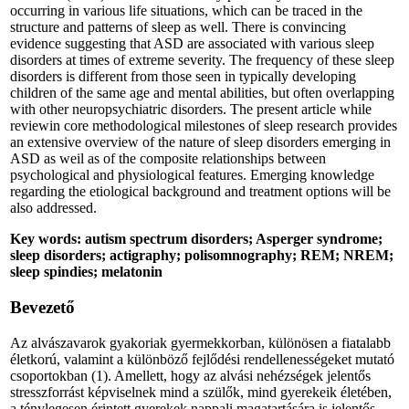
occurring in various life situations, which can be traced in the
structure and patterns of sleep as well. There is convincing
evidence suggesting that ASD are associated with various sleep
disorders at times of extreme severity. The frequency of these sleep
disorders is different from those seen in typically developing
children of the same age and mental abilities, but often overlapping
with other neuropsychiatric disorders. The present article while
reviewin core methodological milestones of sleep research provides
an extensive overview of the nature of sleep disorders emerging in
ASD as weil as of the composite relationships between
psychological and physiological features. Emerging knowledge
regarding the etiological background and treatment options will be
also addressed.
Key words:
autism spectrum disorders; Asperger syndrome;
sleep disorders; actigraphy; polisomnography; REM; NREM;
sleep spindies; melatonin
Bevezető
Az alvászavarok gyakoriak gyermekkorban, különösen a fiatalabb
életkorú, valamint a különböző fejlődési rendellenességeket mutató
csoportokban (1). Amellett, hogy az alvási nehézségek jelentős
stresszforrást képviselnek mind a szülők, mind gyerekeik életében,
a ténylegesen érintett gyerekek nappali magatartására is jelentős