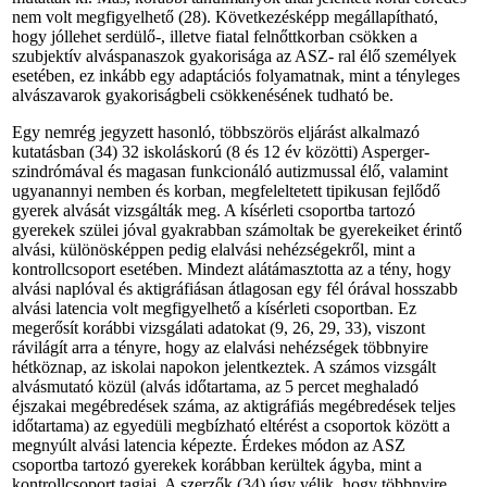
nem volt megfigyelhető (28). Következésképp megállapítható,
hogy jóllehet serdülő-, illetve fiatal felnőttkorban csökken a
szubjektív alváspanaszok gyakorisága az ASZ- ral élő személyek
esetében, ez inkább egy adaptációs folyamatnak, mint a tényleges
alvászavarok gyakoriságbeli csökkenésének tudható be.
Egy nemrég jegyzett hasonló, többszörös eljárást alkalmazó
kutatásban (34) 32 iskoláskorú (8 és 12 év közötti) Asperger-
szindrómával és magasan funkcionáló autizmussal élő, valamint
ugyanannyi nemben és korban, megfeleltetett tipikusan fejlődő
gyerek alvását vizsgálták meg. A kísérleti csoportba tartozó
gyerekek szülei jóval gyakrabban számoltak be gyerekeiket érintő
alvási, különösképpen pedig elalvási nehézségekről, mint a
kontrollcsoport esetében. Mindezt alátámasztotta az a tény, hogy
alvási naplóval és aktigráfiásan átlagosan egy fél órával hosszabb
alvási latencia volt megfigyelhető a kísérleti csoportban. Ez
megerősít korábbi vizsgálati adatokat (9, 26, 29, 33), viszont
rávilágít arra a tényre, hogy az elalvási nehézségek többnyire
hétköznap, az iskolai napokon jelentkeztek. A számos vizsgált
alvásmutató közül (alvás időtartama, az 5 percet meghaladó
éjszakai megébredések száma, az aktigráfiás megébredések teljes
időtartama) az egyedüli megbízható eltérést a csoportok között a
megnyúlt alvási latencia képezte. Érdekes módon az ASZ
csoportba tartozó gyerekek korábban kerültek ágyba, mint a
kontrollcsoport tagjai. A szerzők (34) úgy vélik, hogy többnyire