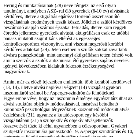
Hering és munkatársainak (28) neve fémjelzi az első olyan
tanulmányt, amelyben ASZ- ral élő gyerekek (6-10 év) alvásának
kérdőíves, illetve aktigráfiás eljárással történő összehasonlító
vizsgálatának eredményeit teszik közzé. Jóllehet a szülői kérdőíves
beszámoló alapján számos éjszakai felriadás, illetve kora reggeli
ébredés jellemezte gyerekeik alvását, aktigráfiásan csak ez utóbbi
panasz mutatott szignifikáns eltérést az egészséges
kontrollcsoporthoz viszonyítva, ami viszont megerősít korábbi
kérdőíves adatokat (29). Jelen esetben a szülők sokkal zavartabb
alvásra panaszkodtak, mint amennyi aktigráfiásan tetten érhető volt,
amit a szerzők a szülők autizmussal élő gyerekeik sajátos nevelési
igényei következtében kialakult fokozott érzékenységével
magyaráznak.
Amint már az előző fejezetben említettük, több korábbi kérdőívvel
(13, 14), illetve alvási naplóval végzett (14) vizsgálat gyakori
inszomniáról számol be Asperger-szindrómás felnőt­teknél.
Figyelembe véve, hogy az inszomnia élménye egyrészt társulhat az
alvási struktúra objektív módosulásával, másrészt betudható
különböző pszichológiai tényezőknek köszönhető módosult alvás
észlelésnek (31), ugyanez a kutatócsoport egy későbbi
vizsgálatában (31) a szubjektív és objekív alvásjellemzők
összevetését tűzte ki célul ugyanebben a célcsoportban. Gyakori
szubjektív inszomniára panaszkodó 19, Asperger-szindrómás és 10,
egészséges felnőtt személy aktigráfiás vizsgálata során az