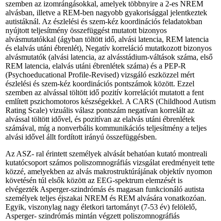
szemben az izomrángásokkal, amelyek többnyire a 2-es NREM
alvásban, illetve a REM-ben nagyobb gyakorisággal jelentkeztek
autistáknál. Az észlelési és szem-kéz koordinációs feladatokban
nyújtott teljesítmény összefüggést mutatott bizonyos
alvásmutatókkal (ágyban töltött idő, alvási latencia, REM latencia
és elalvás utáni ébrenlét), Negatív korreláció mutatkozott bizonyos
alvásmutatók (alvási latencia, az alvásstádium-váltások száma, első
REM latencia, elalvás utáni ébrenlétek száma) és a PEP-R
(Psychoeducational Profile-Revised) vizsgáló eszközzel mért
észlelési és szem-kéz koordinációs pontszámok között. Ezzel
szemben az alvással töltött idő pozitív korrelációt mutatott a fent
említett pszichomotoros készségekkel. A CARS (Childhood Autism
Rating Scale) vizuális válasz pontszám negatívan korrelált az
alvással töltött idővel, és pozitívan az elalvás utáni ébrenlétek
számával, míg a nonverbális kommunikációs teljesítmény a teljes
alvási idővel állt fordított irányú összefüggésben.
Az ASZ- ral érintett személyek alvását behatóan kutató montreali
kutatócsoport számos poliszomnográfiás vizsgálat eredményeit tette
közzé, amelyekben az alvás makrostruktúrájának objektív nyomon
követésén túl elsők között az EEG-spektrum elemzését is
elvégezték Asperger-szindrómás és magasan funkcionáló autista
személyek teljes éjszakai NREM és REM alvására vonatkozóan.
Egyik, viszonylag nagy életkori tartományt (7-53 év) felölelő,
Asperger- szindrómás mintán végzett poliszomnográfiás