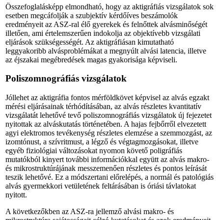
Összefoglalásképp elmondható, hogy az aktigráfiás vizsgálatok sok
esetben megcáfolják a szubjektív kérdőíves beszámolók
eredményeit az ASZ-ral élő gyerekek és felnőttek alvásminő­ségét
illetően, ami értelemszerűen indokolja az objektívebb vizsgálati
eljárások szükségességét. Az aktigráfiásan kimutatható
leggyakoribb alvásproblémákat a megnyúlt alvási latencia, illetve
az éjszakai megébredések magas gyakorisága képviseli.
Poliszomnográfiás vizsgálatok
Jóllehet az aktigráfia fontos mérföldkövet képvisel az alvás egzakt
mérési eljárásainak térhódításában, az alvás részletes kvantitatív
vizsgálatát lehetővé tevő poliszomnográfiás vizsgálatok új fejezetet
nyitottak az alváskutatás történetében. A hajas fejbőrről elvezetett
agyi elektromos tevékenység részletes elemzése a szemmozgást, az
izomtónust, a szívritmust, a légző­ és végtagmozgásokat, illetve
egyéb fiziológiai változásokat nyomon követő poligráfiás
mutatókból kinyert további információkkal együtt az alvás makro-
és mikrostruktúrájának messzemenően részletes és pontos leírását
teszik lehetővé. Ez a módszertani előrelépés, a normál és patológiás
alvás gyermekkori vetületének feltárásában is óriási távlatokat
nyitott.
A következőkben az ASZ-ra jellemző alvási makro- és