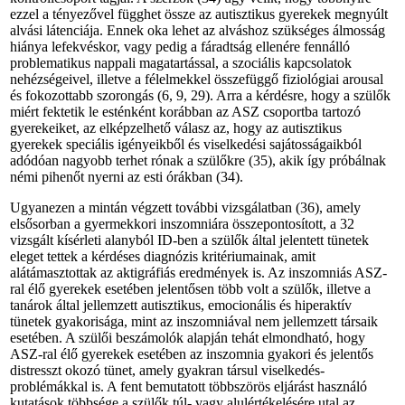
ezzel a tényezővel függhet össze az autisztikus gyerekek megnyúlt
alvási látenciája. Ennek oka lehet az alváshoz szükséges álmosság
hiánya lefekvéskor, vagy pedig a fáradtság ellenére fennálló
problematikus nappali magatartással, a szociális kapcsolatok
nehézségeivel, illetve a félelmekkel összefüggő fiziológiai arousal
és fokozottabb szorongás (6, 9, 29). Arra a kérdésre, hogy a szülők
miért fektetik le esténként korábban az ASZ csoportba tartozó
gyerekeiket, az elképzelhető válasz az, hogy az autisztikus
gyerekek speciális igényeikből és viselkedési sajátosságaikból
adódóan nagyobb terhet rónak a szülőkre (35), akik így próbálnak
némi pihenőt nyerni az esti órákban (34).
Ugyanezen a mintán végzett további vizsgálatban (36), amely
elsősorban a gyermekkori inszomniára összepontosított, a 32
vizsgált kísérleti alanyból ID-ben a szülők által jelentett tünetek
eleget tettek a kérdéses diagnózis kritériumainak, amit
alátámasztottak az aktigráfiás eredmények is. Az inszomniás ASZ-
ral élő gyerekek esetében jelentősen több volt a szülők, illetve a
tanárok által jellemzett autisztikus, emocionális és hiperaktív
tünetek gyakorisága, mint az inszomniával nem jellemzett társaik
esetében. A szülői beszámolók alapján tehát elmondható, hogy
ASZ-ral élő gyerekek esetében az inszomnia gyakori és jelentős
distresszt okozó tünet, amely gyakran társul viselkedés-
problémákkal is. A fent bemutatott többszörös eljárást használó
kutatások többsége a szülők túl- vagy alulértékelésére utal az