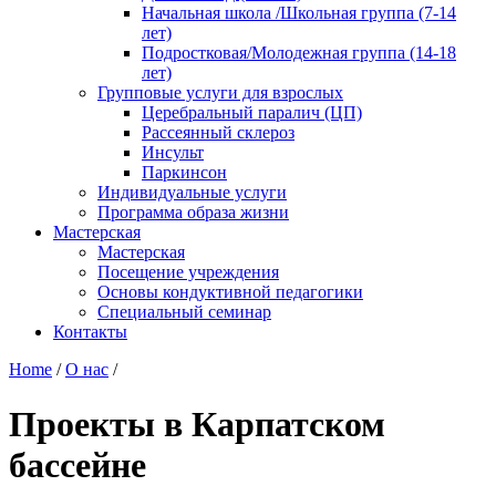
Начальная школа /Школьная группа (7-14
лет)
Подростковая/Молодежная группа (14-18
лет)
Групповые услуги для взрослых
Церебральный паралич (ЦП)
Рассеянный склероз
Инсульт
Паркинсон
Индивидуальные услуги
Программа образа жизни
Мастерская
Мастерская
Посещение учреждения
Основы кондуктивной педагогики
Специальный семинар
Контакты
Home
/
О нас
/
Проекты в Карпатском
бассейне