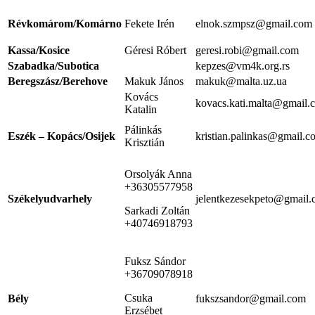
Révkomárom/Komárno
Fekete Irén
elnok.szmpsz@gmail.com
Kassa/Kosice
Géresi Róbert
geresi.robi@gmail.com
Szabadka/Subotica
kepzes@vm4k.org.rs
Beregszász/Berehove
Makuk János
makuk@malta.uz.ua
Kovács
kovacs.kati.malta@gmail.
Katalin
Pálinkás
Eszék – Kopács/Osijek
kristian.palinkas@gmail.c
Krisztián
Orsolyák Anna
+36305577958
Székelyudvarhely
jelentkezesekpeto@gmail
Sarkadi Zoltán
+40746918793
Fuksz Sándor
+36709078918
Csuka
Bély
fukszsandor@gmail.com
Erzsébet