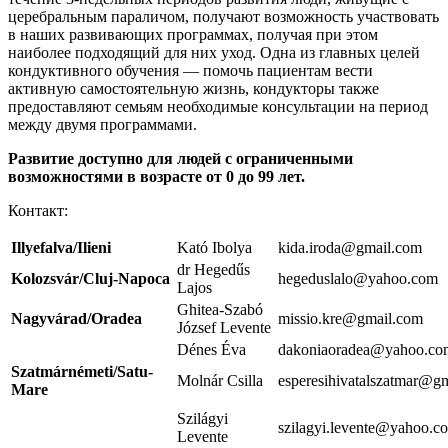
церебральным параличом, получают возможность участвовать
в наших развивающих программах, получая при этом
наиболее подходящий для них уход. Одна из главных целей
кондуктивного обучения — помочь пациентам вести
активную самостоятельную жизнь, кондукторы также
предоставляют семьям необходимые консультации на период
между двумя программами.
Развитие доступно для людей с ограниченными
возможностями в возрасте от 0 до 99 лет.
Контакт:
Illyefalva/Ilieni
Kató Ibolya
kida.iroda@gmail.com
dr Hegedűs
Kolozsvár/Cluj-Napoca
hegeduslalo@yahoo.com
Lajos
Ghitea-Szabó
Nagyvárad/Oradea
missio.kre@gmail.com
József Levente
Dénes Éva
dakoniaoradea@yahoo.co
Szatmárnémeti/Satu-
Molnár Csilla
esperesihivatalszatmar@g
Mare
Szilágyi
szilagyi.levente@yahoo.c
Levente