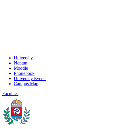
University
Neptun
Moodle
Phonebook
University Events
Campus Map
Faculties