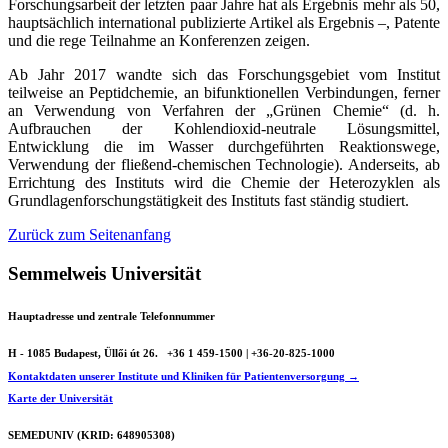
Forschungsarbeit der letzten paar Jahre hat als Ergebnis mehr als 50,
hauptsächlich international publizierte Artikel als Ergebnis –, Patente
und die rege Teilnahme an Konferenzen zeigen.
Ab Jahr 2017 wandte sich das Forschungsgebiet vom Institut
teilweise an Peptidchemie, an bifunktionellen Verbindungen, ferner
an Verwendung von Verfahren der „Grünen Chemie“ (d. h.
Aufbrauchen der Kohlendioxid-neutrale Lösungsmittel,
Entwicklung die im Wasser durchgeführten Reaktionswege,
Verwendung der fließend-chemischen Technologie). Anderseits, ab
Errichtung des Instituts wird die Chemie der Heterozyklen als
Grundlagenforschungstätigkeit des Instituts fast ständig studiert.
Zurück zum Seitenanfang
Semmelweis Universität
Hauptadresse und zentrale Telefonnummer
H - 1085 Budapest, Üllői út 26.
+36 1 459-1500 | +36-20-825-1000
Kontaktdaten unserer Institute und Kliniken für Patientenversorgung →
Karte der Universität
SEMEDUNIV (KRID: 648905308)