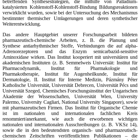
betreffenden Synthesestrategien, die mithilfe von Palladium-
katalysierten Kohlenstoff-Kohlenstoff-Bindung Bildungsreaktionen
verwirklicht wurden, sowie bei der Untersuchung des Mechanismus
bestimmter thermischer Umlagerungen und deren synthetischer
Weiter­entwicklung.
Das andere Hauptgebiet unserer Forschungsarbeit bildeten
pharmazeutisch-chemische Arbeiten, z. B. die Planung und
Synthese antiarhythmischer Stoffe, Verbindungen die auf alpha-
Adrenorezeptoren und das Enzym semicarbazid-sensitive
Aminoxidase wirken. Das Institut kooperiert mit universitären und
akademischen Instituten (z. B. Semmelweis Universiät: Institut für
Pharmacodynamik, Institut für Pharmakologie und
Pharmakotherapie, Institut für Augenheilkunde, Institut für
Dermatologie, II. Institut für Interne Medizin, Pázmány Péter
Katholische Universität, Universität Debrecen, Universität Pécs und
Universität Szeged, Chemisches Forschungsinstitut der Ungarischen
Akademie der Wissenschaften, Universität Wien, University
Palermo, University Cagliari, National University Singapore), sowie
mit pharmazeutischen Firmen. Das Institut für Organische Chemie
ist im nationalen und internationalen fachlichen Kreis
renommiert/anerkannt, wie auch die erworbenen wichtigen
nationalen und internationalen Ausschreibungen (z. B. VKSz 14),
sowie die in den bedeutendsten organisch- und pharmazeutisch-
chemischen Zeitschriften veröffentlichten Publikationen – die