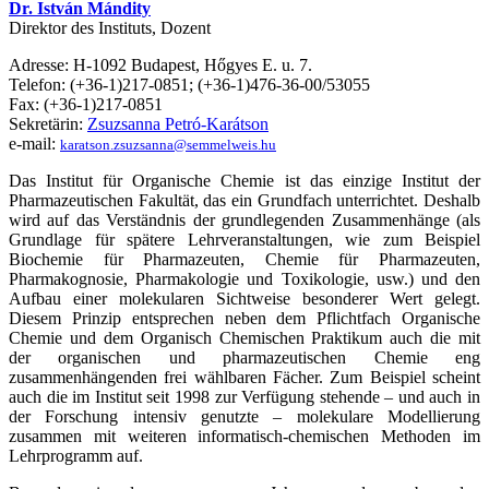
Dr. István Mándity
Direktor des Instituts, Dozent
Adresse: H-1092 Budapest, Hőgyes E. u. 7.
Telefon: (+36-1)217-0851; (+36-1)476-36-00/53055
Fax: (+36-1)217-0851
Sekretärin:
Zsuzsanna Petró-Karátson
e-mail:
karatson.zsuzsanna@semmelweis.hu
Das Institut für Organische Chemie ist das einzige Institut der
Pharmazeutischen Fakultät, das ein Grundfach unterrichtet. Deshalb
wird auf das Verständnis der grundlegenden Zusammenhänge (als
Grundlage für spätere Lehrveranstaltungen, wie zum Beispiel
Biochemie für Pharmazeuten, Chemie für Pharmazeuten,
Pharmakognosie, Pharmakologie und Toxikologie, usw.) und den
Aufbau einer molekularen Sichtweise besonderer Wert gelegt.
Diesem Prinzip entsprechen neben dem Pflichtfach Organische
Chemie und dem Organisch Chemischen Praktikum auch die mit
der organischen und pharmazeutischen Chemie eng
zusammenhängenden frei wählbaren Fächer. Zum Beispiel scheint
auch die im Institut seit 1998 zur Verfügung stehende – und auch in
der Forschung intensiv genutzte – molekulare Modellierung
zusammen mit weiteren informatisch-chemischen Methoden im
Lehrprogramm auf.