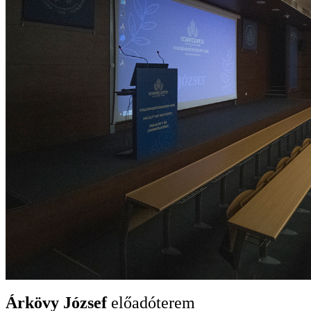
Árkövy József
előadóterem