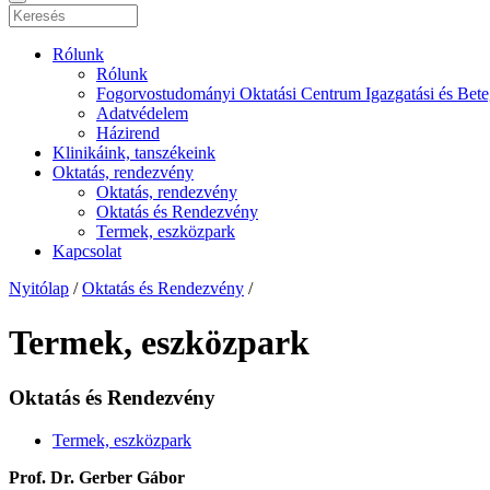
Rólunk
Rólunk
Fogorvostudományi Oktatási Centrum Igazgatási és Bete
Adatvédelem
Házirend
Klinikáink, tanszékeink
Oktatás, rendezvény
Oktatás, rendezvény
Oktatás és Rendezvény
Termek, eszközpark
Kapcsolat
Nyitólap
/
Oktatás és Rendezvény
/
Termek, eszközpark
Oktatás és Rendezvény
Termek, eszközpark
Prof. Dr. Gerber Gábor