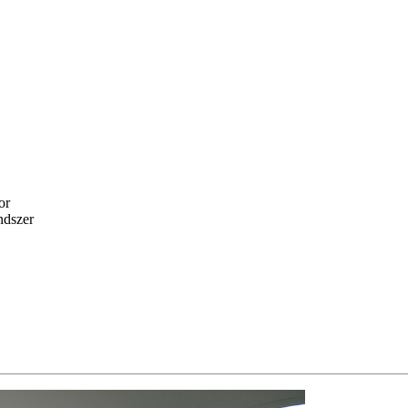
or
ndszer