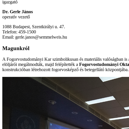
igazgató
Dr. Gerle János
operatív vezető
1088 Budapest, Szentkirályi u. 47.
Telefon: 459-1500
Email: gerle.janos@semmelweis.hu
Magunkról
A Fogorvostudományi Kar szimbolikusan és materiális valóságban is 
elöljárói megálmodták, majd felépítették a
Fogorvostudományi Oktatá
konstrukcióban létrehozott fogorvosképző és betegellátó központjába.