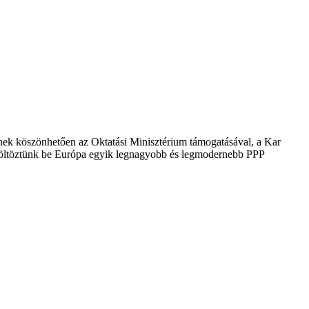
nek köszönhetően az Oktatási Minisztérium támogatásával, a Kar
 költöztünk be Európa egyik legnagyobb és legmodernebb PPP