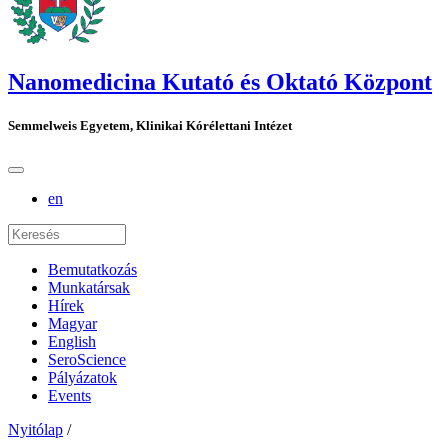
Nanomedicina Kutató és Oktató Központ
Semmelweis Egyetem, Klinikai Kórélettani Intézet
en
Bemutatkozás
Munkatársak
Hírek
Magyar
English
SeroScience
Pályázatok
Events
Nyitólap
/