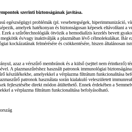
empontok szerinti biztonságának javítása.
 típusú egészségügyi problémák (pl. vesebetegségek, hiperimmunizáció, v
képezik, amelyek hatékonyan és biztonságosan képesek eltávolítani a vér
. Ezek a szűrőtechnológiák ötvözik a hemodialízis kezelés bevett gya
kötik és/vagy inaktiválják a plazmában lévő célmolekulákat. Bár eze
iai kockázatának felmérésére és csökkentésére, hiszen általánosan i
irányul, azaz a vérszűrő membránok és a külső (sejttel nem érintkező) 
́sével. A plazmaszűréshez használt patronok immunológiai biztonságán
rő készülékekbe, amelyekkel a vérplazma filtrátum funkcionalitása bef
 a plazmaszűrő patronok használata során kialakuló veleszületett immunr
́kek fejlesztésébe direkt módon átültethető.
Ennek érdekében a Semmelweis
kkel a vérplazma filtrátum funkcionalitása befolyásolható.
ország