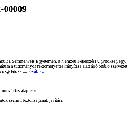
-00009
A
lt a Semmelweis Egyetemen, a Nemzeti Fejlesztési Ügynökség egy, a n
usa a tudományos rektorhelyettes irányítása alatt álló önálló szervez
vizsgálatokat....
tovább...
 Innovációs alaprésze
ok szerinti biztonságának javítása