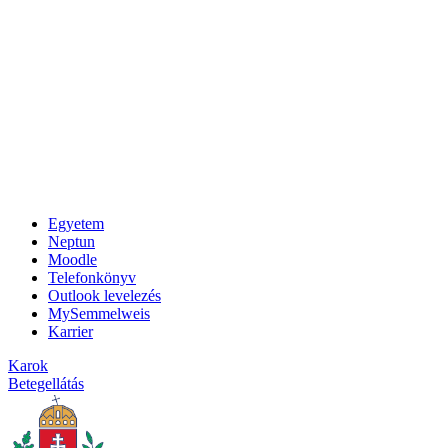
Egyetem
Neptun
Moodle
Telefonkönyv
Outlook levelezés
MySemmelweis
Karrier
Karok
Betegellátás