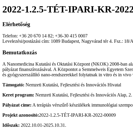
2022-1.2.5-TÉT-IPARI-KR-2022
Elérhetőség
Telefon: +36 20 670 14 82; +36-30 415 0007
Levelezési/postázási cím: 1089 Budapest, Nagyvárad tér 4. Fsz.: 18/
Bemutatkozás
A Nanomedicina Kutatási és Oktatási Központ (NKOK) 2008-ban alaku
pályázat finanszírozásával. A Központot a Semmelweis Egyetem Szenát
és gyógyszerszállító nano-rendszerekkel folytatnak in vitro és in vivo 
Támogató:
Nemzeti Kutatási, Fejlesztési és Innovációs Hivatal
Keret program:
Nemzeti Kutatási, Fejlesztési és Innovációs Alap, 2.
Pályázat címe:
A terápiás vérszűrő készülékek immunológiai szempont
Projekt azonosító:
2022-1.2.5-TÉT-IPARI-KR-2022-00009
Időszak:
2022.10.01-2025.10.31.