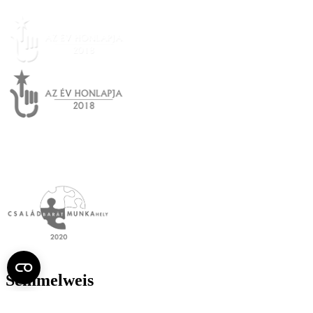
Semmelweis
Egyetem újság