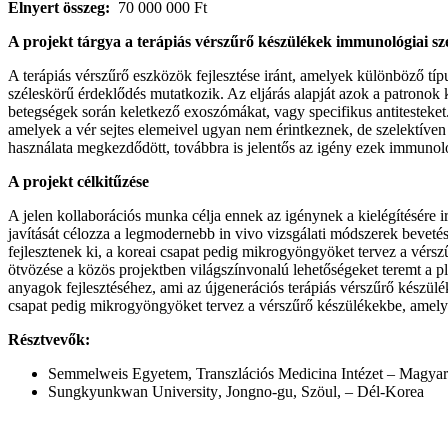
Elnyert összeg:
70 000 000 Ft
A projekt tárgya a terápiás vérszűrő készülékek immunológiai sz
A terápiás vérszűrő eszközök fejlesztése iránt, amelyek különböző
széleskörű érdeklődés mutatkozik. Az eljárás alapját azok a patronok 
betegségek során keletkező exoszómákat, vagy specifikus antitesteket
amelyek a vér sejtes elemeivel ugyan nem érintkeznek, de szelektíven meg
használata megkezdődött, továbbra is jelentős az igény ezek immunológ
A projekt célkitűzése
A jelen kollaborációs munka célja
ennek az igénynek a kielégítésére 
javítását célozza a legmodernebb in vivo vizsgálati módszerek bevete
fejlesztenek ki, a koreai csapat pedig mikrogyöngyöket tervez a vérszű
ötvözése a közös projektben világszínvonalú lehetőségeket teremt
anyagok fejlesztéséhez, ami az újgenerációs terápiás vérszűrő készüle
csapat pedig mikrogyöngyöket tervez a vérszűrő készülékekbe, amelye
Résztvevők:
Semmelweis Egyetem, Transzlációs Medicina Intézet – Magyar
Sungkyunkwan University
, Jongno-gu, Szöul, – Dél-Korea