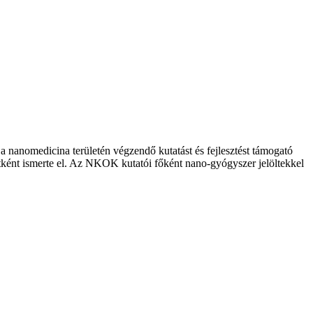
anomedicina területén végzendő kutatást és fejlesztést támogató
etként ismerte el. Az NKOK kutatói főként nano-gyógyszer jelöltekkel