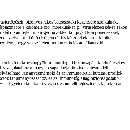
írusfertőzések, bizonyos rákos betegségek) kezelésére szolgálnak,
plazmából a különféle bio- molekulákat: pl. vírusrészecskéket, rákos
korlatát olyan fejlett mikrogyöngyökkel konjugált komponensekkel,
n az elven működő elsőgenerációs készülékek korai klinikai
smert tény, hogy veleszületett immunreakciókat váltanak ki.
térben levő mikrogyöngyök immunológiai biztonságának felmérését és
ak vizsgálataihoz a magyar csapat tagjai in vivo sertésmodellt
olyásolható. Az anyagmérnöki és az immunológiai kutatási profilok
eakciók tanulmányozásához, és az immunológiailag biztonságosabb
 Egyetem kutatói in vivo sertésmodellt fejlesztenek ki, a koreai