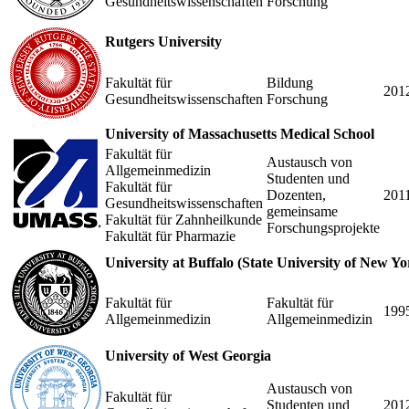
Gesundheitswissenschaften
Forschung
Rutgers University
Fakultät für
Bildung
201
Gesundheitswissenschaften
Forschung
University of Massachusetts Medical School
Fakultät für
Austausch von
Allgemeinmedizin
Studenten und
Fakultät für
Dozenten,
201
Gesundheitswissenschaften
gemeinsame
Fakultät für Zahnheilkunde
Forschungsprojekte
Fakultät für Pharmazie
University at Buffalo (State University of New Yo
Fakultät für
Fakultät für
199
Allgemeinmedizin
Allgemeinmedizin
University of West Georgia
Austausch von
Fakultät für
Studenten und
201