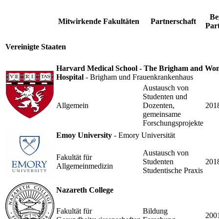
Be
Mitwirkende Fakultäten
Partnerschaft
Par
Vereinigte Staaten
Harvard Medical School - The Brigham and Wo
Hospital
- Brigham und Frauenkrankenhaus
Austausch von
Studenten und
Allgemein
Dozenten,
201
gemeinsame
Forschungsprojekte
Emoy University
- Emory Universität
Austausch von
Fakultät für
Studenten
201
Allgemeinmedizin
Studentische Praxis
Nazareth College
Fakultät für
Bildung
200