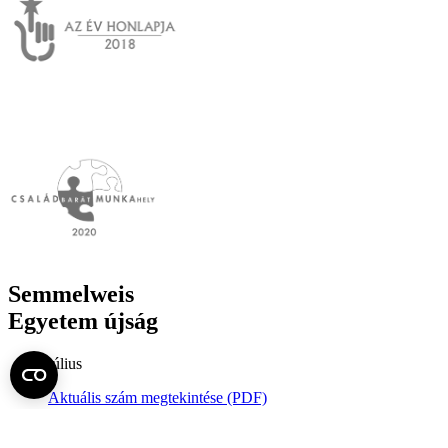
Semmelweis
Egyetem újság
július
Aktuális szám megtekintése (PDF)
Korábbi számok megtekintése
Semmelweis Egyetem