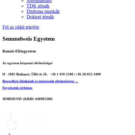
Szeminárium
TDK témák
Diploma munkák
Doktori témák
Fel az oldal tetejére
Semmelweis Egyetem
Kutató-Elitegyetem
Az egyetem központi elérhetőségei
H - 1085 Budapest, Üllői út 26.
+36 1 459-1500 | +36-20-825-1000
Betegellátó klinikáink és intézeteink elérhetőségei →
Egységeink térképen
SEMEDUNIV (KRID: 648905308)