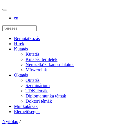
en
Bemutatkozás
Hírek
Kutatás
Kutatás
Kutatási területek
Nemzetközi kapcsolataink
Műszereink
Oktatás
Oktatás
Szeminárium
TDK témák
Diplomamunka témák
Doktori témák
Munkatársak
Elérhetőségek
Nyitólap
/