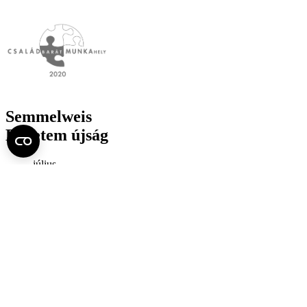
Semmelweis
Egyetem újság
július
Aktuális szám megtekintése (PDF)
Korábbi számok megtekintése
Semmelweis Egyetem
Alumni
AVIR
Családbarát Egyetem Program
Deutschsprachiges Studium
E-learning (Moodle)
E-tárhely
English Language Program