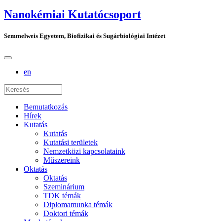
Nanokémiai Kutatócsoport
Semmelweis Egyetem, Biofizikai és Sugárbiológiai Intézet
en
Bemutatkozás
Hírek
Kutatás
Kutatás
Kutatási területek
Nemzetközi kapcsolataink
Műszereink
Oktatás
Oktatás
Szeminárium
TDK témák
Diplomamunka témák
Doktori témák