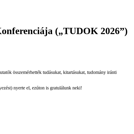
Konferenciája („TUDOK 2026”)
tók összemérhették tudásukat, kitartásukat, tudomány iránti
zést) nyerte el, ezúton is gratulálunk neki!