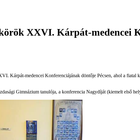
kkörök XXVI. Kárpát-medencei 
 Kárpát-medencei Konferenciájának döntője Pécsen, ahol a fiatal kuta
zdasági Gimnázium tanulója, a konferencia Nagydíját (kiemelt első helye