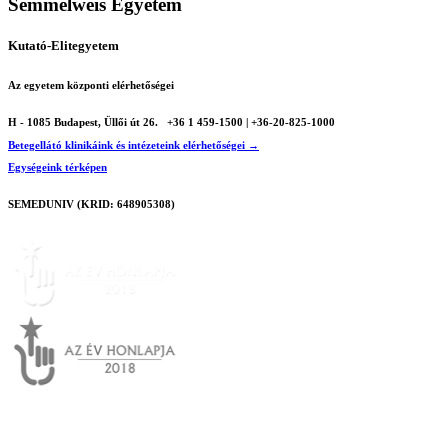
Semmelweis Egyetem
Kutató-Elitegyetem
Az egyetem központi elérhetőségei
H - 1085 Budapest, Üllői út 26.
+36 1 459-1500 | +36-20-825-1000
Betegellátó klinikáink és intézeteink elérhetőségei →
Egységeink térképen
SEMEDUNIV (KRID: 648905308)