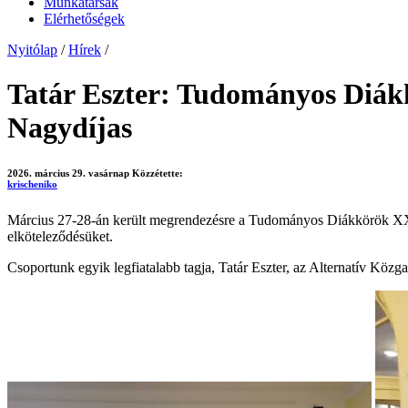
Munkatársak
Elérhetőségek
Nyitólap
/
Hírek
/
Tatár Eszter: Tudományos Diá
Nagydíjas
2026. március 29. vasárnap
Közzétette:
krischeniko
Március 27-28-án került megrendezésre a Tudományos Diákkörök XXVI.
elköteleződésüket.
Csoportunk egyik legfiatalabb tagja, Tatár Eszter, az Alternatív Közga