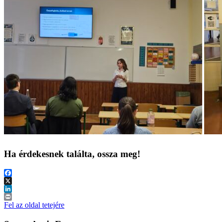
Ha érdekesnek találta, ossza meg!
Facebook
X
LinkedIn
Print
Fel az oldal tetejére