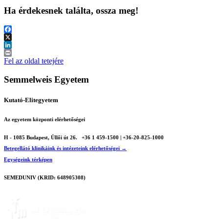
Ha érdekesnek találta, ossza meg!
Facebook
X
LinkedIn
Print
Fel az oldal tetejére
Semmelweis Egyetem
Kutató-Elitegyetem
Az egyetem központi elérhetőségei
H - 1085 Budapest, Üllői út 26.
+36 1 459-1500 | +36-20-825-1000
Betegellátó klinikáink és intézeteink elérhetőségei →
Egységeink térképen
SEMEDUNIV (KRID: 648905308)