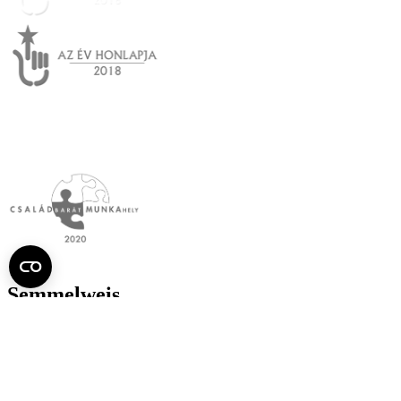
Semmelweis
Egyetem újság
július
Aktuális szám megtekintése (PDF)