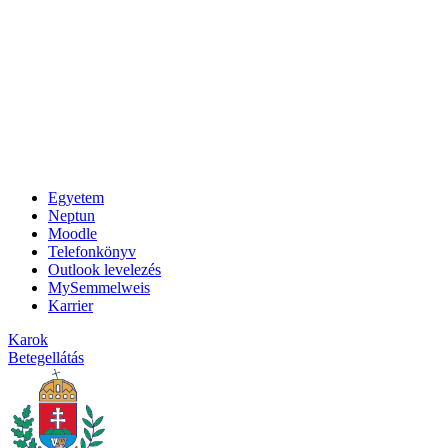
Egyetem
Neptun
Moodle
Telefonkönyv
Outlook levelezés
MySemmelweis
Karrier
Karok
Betegellátás