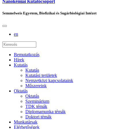
Nanokémiai Kutatócsoport
Semmelweis Egyetem, Biofizikai és Sugárbiológiai Intézet
en
Bemutatkozás
Hírek
Kutatás
Kutatás
Kutatási területek
Nemzetközi kapcsolataink
Műszereink
Oktatás
Oktatás
Szeminárium
TDK témák
Diplomamunka témák
Doktori témák
Munkatársak
Elérhetőségek