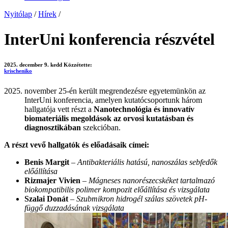
Nyitólap
/
Hírek
/
InterUni konferencia részvétel
2025. december 9. kedd
Közzétette:
krischeniko
november 25-én került megrendezésre egyetemünkön az
InterUni konferencia, amelyen kutatócsoportunk három
hallgatója vett részt a
Nanotechnológia és innovatív
biomateriális megoldások az orvosi kutatásban és
diagnosztikában
szekcióban.
A részt vevő hallgatók és előadásaik címei:
Benis Margit
–
Antibakteriális hatású, nanoszálas sebfedők
előállítása
Rizmajer Vivien
–
Mágneses nanorészecskéket tartalmazó
biokompatibilis polimer kompozit előállítása és vizsgálata
Szalai Donát
–
Szubmikron hidrogél szálas szövetek pH-
függő duzzadásának vizsgálata