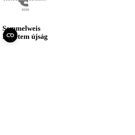
Semmelweis
Egyetem újság
július
Aktuális szám megtekintése (PDF)
Korábbi számok megtekintése
Semmelweis Egyetem
Alumni
AVIR
Családbarát Egyetem Program
Deutschsprachiges Studium
E-learning (Moodle)
E-tárhely
English Language Program
Esélyegyenlőség és Etikai Kódex
Eseménynaptár
HÖK
Karrier