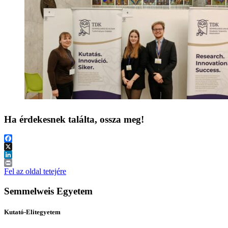
Ha érdekesnek találta, ossza meg!
Facebook
X
LinkedIn
Print
Fel az oldal tetejére
Semmelweis Egyetem
Kutató-Elitegyetem