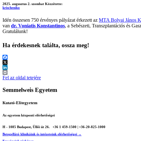
2025. augusztus 2. szombat
Közzétette:
krischeniko
Idén összesen 750 érvényes pályázat érkezett az
MTA Bolyai János Ku
van
dr. Voniatis Konstantinos
, a Sebészeti, Transzplantációs és Gas
Gratulálunk!
Ha érdekesnek találta, ossza meg!
Facebook
X
LinkedIn
Print
Fel az oldal tetejére
Semmelweis Egyetem
Kutató-Elitegyetem
Az egyetem központi elérhetőségei
H - 1085 Budapest, Üllői út 26.
+36 1 459-1500 | +36-20-825-1000
Betegellátó klinikáink és intézeteink elérhetőségei →