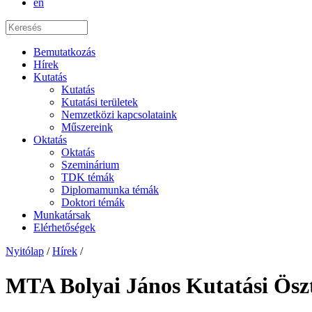
en
Bemutatkozás
Hírek
Kutatás
Kutatás
Kutatási területek
Nemzetközi kapcsolataink
Műszereink
Oktatás
Oktatás
Szeminárium
TDK témák
Diplomamunka témák
Doktori témák
Munkatársak
Elérhetőségek
Nyitólap
/
Hírek
/
MTA Bolyai János Kutatási Ösztö