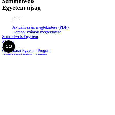
Semmelweis
Egyetem újság
július
Aktuális szám megtekintése (PDF)
Korábbi számok megtekintése
Semmelweis Egyetem
Alumni
AVIR
Családbarát Egyetem Program
Deutschsprachiges Studium
E-learning (Moodle)
E-tárhely
English Language Program
Esélyegyenlőség és Etikai Kódex
Eseménynaptár
HÖK
Karrier
Kedvezmények
Könyvtár
Körlevelek, utasítások
Közbeszerzések
Közérdekű adatok