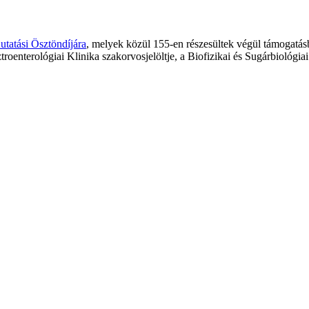
tatási Ösztöndíjára
, melyek közül 155-en részesültek végül támogat
ztroenterológiai Klinika szakorvosjelöltje, a Biofizikai és Sugárbiológi