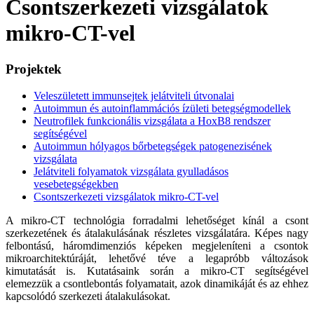
Csontszerkezeti vizsgálatok
mikro-CT-vel
Projektek
Veleszületett immunsejtek jelátviteli útvonalai
Autoimmun és autoinflammációs ízületi betegségmodellek
Neutrofilek funkcionális vizsgálata a HoxB8 rendszer
segítségével
Autoimmun hólyagos bőrbetegségek patogenezisének
vizsgálata
Jelátviteli folyamatok vizsgálata gyulladásos
vesebetegségekben
Csontszerkezeti vizsgálatok mikro-CT-vel
A mikro-CT technológia forradalmi lehetőséget kínál a csont
szerkezetének és átalakulásának részletes vizsgálatára. Képes nagy
felbontású, háromdimenziós képeken megjeleníteni a csontok
mikroarchitektúráját, lehetővé téve a legapróbb változások
kimutatását is. Kutatásaink során a mikro-CT segítségével
elemezzük a csontlebontás folyamatait, azok dinamikáját és az ehhez
kapcsolódó szerkezeti átalakulásokat.