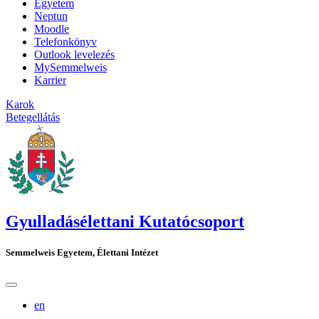
Egyetem
Neptun
Moodle
Telefonkönyv
Outlook levelezés
MySemmelweis
Karrier
Karok
Betegellátás
Gyulladásélettani Kutatócsoport
Semmelweis Egyetem, Élettani Intézet
en