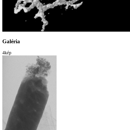
Galéria
4
kép