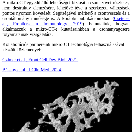
A mikro-CT egyedülálló lehetőséget biztosít a csontszövet részletes,
nem destruktív elemzésére, lehetővé téve a szerkezeti változások
pontos nyomon követését. Segítségével mérhető a csontvesztés és a
csontállomány minősége is. A korábbi publikációinkban (
Csete et
al., Frontiers in Immunology. 2019
) bemutattuk, hogyan
alkalmazzuk a mikro-CT-t kutatásainkban a csontanyagcsere
folyamatainak vizsgálatára.
Kollaborációs partnereink mikro-CT technológia felhasználásával
készült közleményei:
Czimer et al., Front Cell Dev Biol. 2021.
Báskay et al., J Clin Med. 2024.