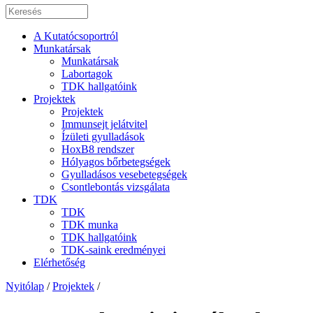
A Kutatócsoportról
Munkatársak
Munkatársak
Labortagok
TDK hallgatóink
Projektek
Projektek
Immunsejt jelátvitel
Ízületi gyulladások
HoxB8 rendszer
Hólyagos bőrbetegségek
Gyulladásos vesebetegségek
Csontlebontás vizsgálata
TDK
TDK
TDK munka
TDK hallgatóink
TDK-saink eredményei
Elérhetőség
Nyitólap
/
Projektek
/