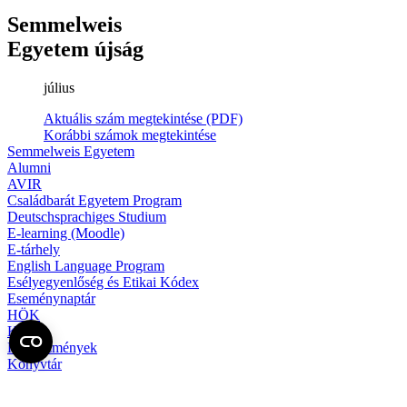
Semmelweis
Egyetem újság
július
Aktuális szám megtekintése (PDF)
Korábbi számok megtekintése
Semmelweis Egyetem
Alumni
AVIR
Családbarát Egyetem Program
Deutschsprachiges Studium
E-learning (Moodle)
E-tárhely
English Language Program
Esélyegyenlőség és Etikai Kódex
Eseménynaptár
HÖK
Karrier
Kedvezmények
Könyvtár
Körlevelek, utasítások
Közbeszerzések