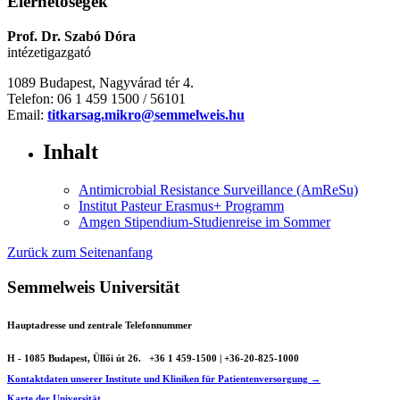
Elérhetőségek
Prof. Dr. Szabó Dóra
intézetigazgató
1089 Budapest, Nagyvárad tér 4.
Telefon: 06 1 459 1500 / 56101
Email:
titkarsag.mikro@semmelweis.hu
Inhalt
Antimicrobial Resistance Surveillance (AmReSu)
Institut Pasteur Erasmus+ Programm
Amgen Stipendium-Studienreise im Sommer
Zurück zum Seitenanfang
Semmelweis Universität
Hauptadresse und zentrale Telefonnummer
H - 1085 Budapest, Üllői út 26.
+36 1 459-1500 | +36-20-825-1000
Kontaktdaten unserer Institute und Kliniken für Patientenversorgung →
Karte der Universität