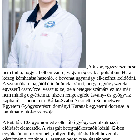
„A kis gyógyszerszemcse
nem tudja, hogy a bélben van-e, vagy még csak a pohárban. Ha a
közeg kémhatása hasonló, a bevonat ugyanúgy elkezdhet leoldódni.
A szakmában magától értetődőnek számít, hogy a gyógyszereket
egyszerű csapvízzel vesszük be, de a betegek számára ez ma már
nem mindig egyértelmű, hiszen rengetegféle ásvány- és gyógyvíz
kapható” – mondja dr. Kállai-Szabó Nikolett, a Semmelweis
Egyetem Gyógyszerésztudományi Karának egyetemi docense, a
tanulmány utolsó szerzője.
A kutatók 103 gyomornedv-ellenálló gyógyszer alkalmazási
előírását elemezték. A vizsgált betegtájékoztatók közül 42-ben
egyáltalán nem szerepelt, milyen folyadékkal kell bevenni a
készítményt, további 31 esetben pedig csak általánosan