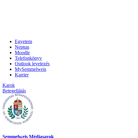
Egyetem
Neptun
Moodle
Telefonkönyv
Outlook levelezés
MySemmelweis
Karrier
Karok
Betegellátás
Semmelweis Médiasarok