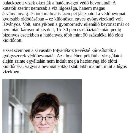
palackozott vizek okozták a hatóanyagot védő bevonatnál. A
kutatók szerint nemcsak a víz lúgossága, hanem magas
ásványianyag- és iontartalma is szerepet játszhatott a védőbevonat
gyorsabb oldódásában – ez különösen egyes gyógyvizeknél volt
látványos. Volt, amelyikben a gyomornedv-ellenálló bevonat már öt
perc után károsodni kezdett, 15–30 perces előáztatás után pedig
bizonyos esetekben a hatóanyag több mint 90 százaléka idő előtt
kioldódott.
Ezzel szemben a savasabb folyadékok kevésbé károsították a
gyógyszerek védőbevonatát. Az almalében például a vizsgálatok
elején szinte egyáltalán nem indult meg a hatóanyag idő előtti
kioldódása, vagyis a bevonat sokkal stabilabb maradt, mint a lúgos
vizekben.