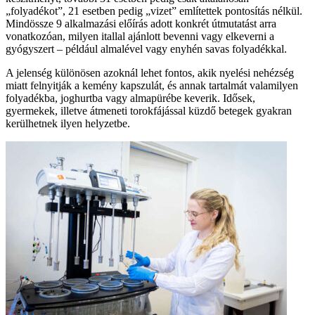
„folyadékot”, 21 esetben pedig „vizet” említettek pontosítás nélkül.
Mindössze 9 alkalmazási előírás adott konkrét útmutatást arra
vonatkozóan, milyen itallal ajánlott bevenni vagy elkeverni a
gyógyszert – például almalével vagy enyhén savas folyadékkal.
A jelenség különösen azoknál lehet fontos, akik nyelési nehézség
miatt felnyitják a kemény kapszulát, és annak tartalmát valamilyen
folyadékba, joghurtba vagy almapürébe keverik. Idősek,
gyermekek, illetve átmeneti torokfájással küzdő betegek gyakran
kerülhetnek ilyen helyzetbe.