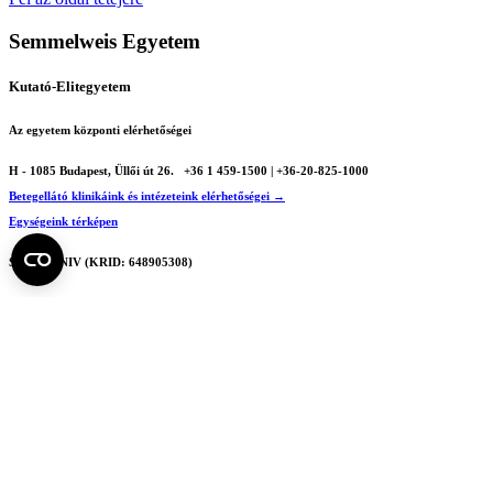
Semmelweis Egyetem
Kutató-Elitegyetem
Az egyetem központi elérhetőségei
H - 1085 Budapest, Üllői út 26.
+36 1 459-1500 | +36-20-825-1000
Betegellátó klinikáink és intézeteink elérhetőségei →
Egységeink térképen
SEMEDUNIV (KRID: 648905308)