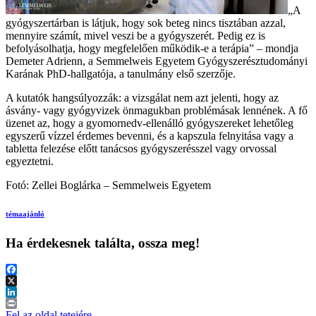
„A
gyógyszertárban is látjuk, hogy sok beteg nincs tisztában azzal,
mennyire számít, mivel veszi be a gyógyszerét. Pedig ez is
befolyásolhatja, hogy megfelelően működik-e a terápia” – mondja
Demeter Adrienn, a Semmelweis Egyetem Gyógyszerésztudományi
Karának PhD-hallgatója, a tanulmány első szerzője.
A kutatók hangsúlyozzák: a vizsgálat nem azt jelenti, hogy az
ásvány- vagy gyógyvizek önmagukban problémásak lennének. A fő
üzenet az, hogy a gyomornedv-ellenálló gyógyszereket lehetőleg
egyszerű vízzel érdemes bevenni, és a kapszula felnyitása vagy a
tabletta felezése előtt tanácsos gyógyszerésszel vagy orvossal
egyeztetni.
Fotó: Zellei Boglárka – Semmelweis Egyetem
témaajánló
Ha érdekesnek találta, ossza meg!
Facebook
X
LinkedIn
Print
Fel az oldal tetejére