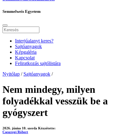
Semmelweis Egyetem
Interjúalanyt keres?
Sajtóanyagok
Képgaléria
Kapcsolat
Feliratkozás sajtólistára
Nyitólap
/
Sajtóanyagok
/
Nem mindegy, milyen
folyadékkal vesszük be a
gyógyszert
2026. június 10. szerda
Közzétette:
Cseszregi Róbert