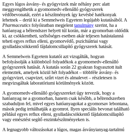
Egyes lúgos ásvány- és gyógyvizek már néhány perc alatt
meggyengíthetik a gyomornedv-ellenálló gyógyszerek
védőbevonatát, ezért a készítmények így kevésbé hatékonyak
lehetnek – derül ki a Semmelweis Egyetem legújabb kutatásából. A
Pharmaceutics
folyóiratban megjelent
tanulmány
szerint, ha a
hatóanyag a bélrendszer helyett túl korán, már a gyomorban oldódik
ki, az csökkentheti, szélsőséges esetben akár teljesen hatástalanná
teheti egyes reflux elleni, gyomorvédő, pszichiátriai vagy
gyulladáscsökkentő fájdalomcsillapító gyógyszerek hatását.
A Semmelweis Egyetem kutatói azt vizsgálták, hogyan
befolyásolják a különböző folyadékok a gyomornedv-ellenálló
gyógyszerek hatását. A kutatás során 22 gyakran fogyasztott italt
elemeztek, amelyek közül hét folyadékot – többféle ásvány- és
gyógyvizet, csapvizet, szűrt vizet és almalevet – részletesen is
megvizsgáltak laboratóriumi körülmények között.
A gyomornedv-ellenálló gyógyszereket úgy tervezik, hogy a
hatóanyag ne a gyomorban, hanem csak később, a bélrendszerben
szabaduljon fel, mivel egyes hatóanyagokat a gyomorsav lebontana,
mások pedig irritálhatják a gyomrot. Ilyen speciális bevonat található
például egyes reflux elleni, gyulladáscsökkentő fájdalomcsillapító
vagy emésztést segítő enzimkészítményeken is.
A legnagyobb változásokat a lúgos, magas ásványianyag-tartalmú