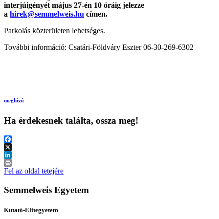
interjúigényét május 27-én 10 óráig jelezze
a
hirek@semmelweis.hu
címen.
Parkolás közterületen lehetséges.
További információ: Csatári-Földváry Eszter 06-30-269-6302
meghívó
Ha érdekesnek találta, ossza meg!
Facebook
X
LinkedIn
Print
Fel az oldal tetejére
Semmelweis Egyetem
Kutató-Elitegyetem