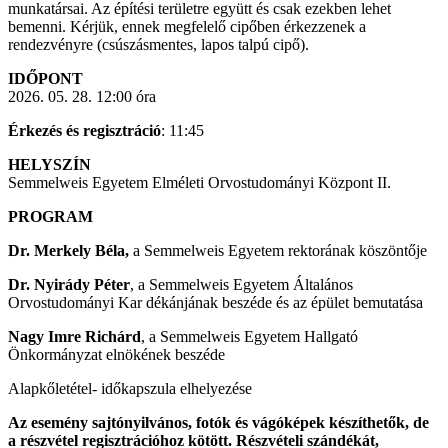
munkatársai. Az építési területre együtt és csak ezekben lehet
bemenni. Kérjük, ennek megfelelő cipőben érkezzenek a
rendezvényre (csúszásmentes, lapos talpú cipő).
IDŐPONT
2026. 05. 28. 12:00 óra
Érkezés és regisztráció
: 11:45
HELYSZÍN
Semmelweis Egyetem Elméleti Orvostudományi Központ II.
PROGRAM
Dr. Merkely Béla,
a Semmelweis Egyetem rektorának köszöntője
Dr. Nyirády Péter
, a Semmelweis Egyetem Általános
Orvostudományi Kar dékánjának beszéde és az épület bemutatása
Nagy Imre Richárd
, a Semmelweis Egyetem Hallgató
Önkormányzat elnökének beszéde
Alapkőletétel- időkapszula elhelyezése
Az esemény sajtónyilvános, fotók és vágóképek készíthetők, de
a részvétel regisztrációhoz kötött. Részvételi szándékát,