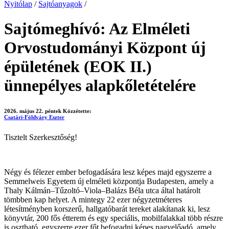
Nyitólap
/
Sajtóanyagok
/
Sajtómeghívó: Az Elméleti
Orvostudományi Központ új
épületének (EOK II.)
ünnepélyes alapkőletételére
2026. május 22. péntek
Közzétette:
Csatári-Földváry Eszter
Tisztelt Szerkesztőség!
Négy és félezer ember befogadására lesz képes majd egyszerre a
Semmelweis Egyetem új elméleti központja Budapesten, amely a
Thaly Kálmán–Tűzoltó–Viola–Balázs Béla utca által határolt
tömbben kap helyet. A mintegy 22 ezer négyzetméteres
létesítményben korszerű, hallgatóbarát tereket alakítanak ki, lesz
könyvtár, 200 fős étterem és egy speciális, mobilfalakkal több részre
is osztható, egyszerre ezer főt befogadni képes nagyelőadó, amely