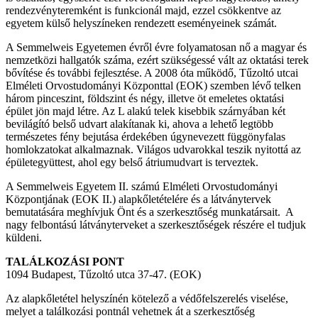
rendezvényteremként is funkcionál majd, ezzel csökkentve az
egyetem külső helyszíneken rendezett eseményeinek számát.
A Semmelweis Egyetemen évről évre folyamatosan nő a magyar és
nemzetközi hallgatók száma, ezért szükségessé vált az oktatási terek
bővítése és további fejlesztése. A 2008 óta működő, Tűzoltó utcai
Elméleti Orvostudományi Központtal (EOK) szemben lévő telken
három pinceszint, földszint és négy, illetve öt emeletes oktatási
épület jön majd létre. Az L alakú telek kisebbik szárnyában két
bevilágító belső udvart alakítanak ki, ahova a lehető legtöbb
természetes fény bejutása érdekében úgynevezett függönyfalas
homlokzatokat alkalmaznak. Világos udvarokkal teszik nyitottá az
épületegyüttest, ahol egy belső átriumudvart is terveztek.
A Semmelweis Egyetem II. számú Elméleti Orvostudományi
Központjának (EOK II.) alapkőletételére és a látványtervek
bemutatására meghívjuk Önt és a szerkesztőség munkatársait. A
nagy felbontású látványterveket a szerkesztőségek részére el tudjuk
küldeni.
TALÁLKOZÁSI PONT
1094 Budapest, Tűzoltó utca 37-47. (EOK)
Az alapkőletétel helyszínén kötelező a védőfelszerelés viselése,
melyet a találkozási pontnál vehetnek át a szerkesztőség