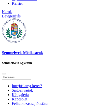
Karrier
Karok
Betegellátás
Semmelweis Médiasarok
Semmelweis Egyetem
Interjúalanyt keres?
Sajtóanyagok
Képgaléria
Kapcsolat
Feliratkozás sajtólistára