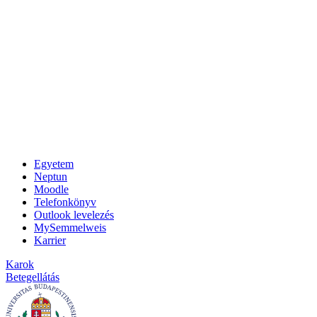
Egyetem
Neptun
Moodle
Telefonkönyv
Outlook levelezés
MySemmelweis
Karrier
Karok
Betegellátás