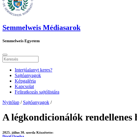
Semmelweis Médiasarok
Semmelweis Egyetem
Interjúalanyt keres?
Sajtóanyagok
Képgaléria
Kapcsolat
Feliratkozás sajtólistára
Nyitólap
/
Sajtóanyagok
/
A légkondicionálók rendellenes 
2025. július 30. szerda
Közzétette:
Dávid Orsolya