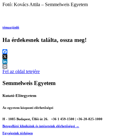
Fotó: Kovács Attila – Semmelweis Egyetem
témaajánló
Ha érdekesnek találta, ossza meg!
Facebook
X
LinkedIn
Print
Fel az oldal tetejére
Semmelweis Egyetem
Kutató-Elitegyetem
Az egyetem központi elérhetőségei
H - 1085 Budapest, Üllői út 26.
+36 1 459-1500 | +36-20-825-1000
Betegellátó klinikáink és intézeteink elérhetőségei →
Egységeink térképen