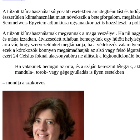
A túlzott klímahasználat súlyosabb esetekben arcidegbénulást és tüdő
ésszerűtlen klímahasználat miatt növekszik a betegforgalom, megfázáss
Semmelweis Egyetem adjunktusa ugyanakkor azt is hozzáteszi, a pollen
A túlzott klímahasználatnak megvannak a maga veszélyei. Ha túl nagy
és utána izzadtan, átvizesedett ruhában bemegyünk egy hűtött helyis
arra vár, hogy szervezetünket megtámadja, ha a védekezés valamilye
ezek a kórokozók könnyen megtámadhatják az alsó vagy felső légutaka
ezért 24 Celsius foknál alacsonyabbra ne állítsuk a légkondicionáló be
Ha valakinek bedugul az orra, és a száján keresztül lélegzik, 
mandula-, torok- vagy gégegyulladás is ilyen esetekben
– mondja a szakorvos.