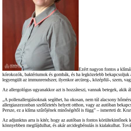
Ezért nagyon fontos a klímá
kórokozók, baktériumok és gombák, és ha legközelebb bekapcsoljuk a ké
legyengült az immunrendszer, ilyenkor arcüreg-, középfül-, szem, vagy
Az allergológus ugyanakkor azt is hozzáteszi, vannak betegek, akik ál
„A pollenallergiásoknak segíthet, ha okosan, nem túl alacsony hőmérsék
allergiaszezonban szellőztetés helyett otthon, vagy az autóban bekapcs
Persze, ez a klíma szűrőjének minőségétől is függ” – ismerteti dr. Kr
Az adjunktus arra is kitér, hogy az autóban is fontos körültekintőnek 
könnyebben megfájdulhat, és akár arcidegbénulás is kialakulhat. Továb