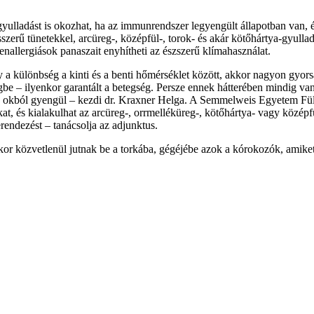
gyulladást is okozhat, ha az immunrendszer legyengült állapotban van,
zerű tünetekkel, arcüreg-, középfül-, torok- és akár kötőhártya-gyulla
allergiások panaszait enyhítheti az észszerű klímahasználat.
 a különbség a kinti és a benti hőmérséklet között, akkor nagyon gyor
égbe – ilyenkor garantált a betegség. Persze ennek hátterében mindig 
n okból gyengül – kezdi dr. Kraxner Helga. A Semmelweis Egyetem Fül-
t, és kialakulhat az arcüreg-, orrmelléküreg-, kötőhártya- vagy középf
rendezést – tanácsolja az adjunktus.
akkor közvetlenül jutnak be a torkába, gégéjébe azok a kórokozók, amik