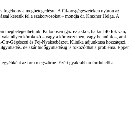
 és fogékony a megbetegedésre. A fül-orr-gégészeteken nyáron az
dással keresik fel a szakorvosokat – mondja dr. Kraxner Helga. A
san megbetegedhetünk. Különösen igaz ez akkor, ha kint 40 fok van,
van valamilyen kórokozó – vagy a környezetben, vagy bennünk –, ami
Orr-Gégészeti és Fej-Nyaksebészeti Klinika adjunktusa hozzáteszi,
ülgyulladás, de akár tüdőgyulladásig is fokozódhat a probléma. Éppen
et egyébként az orra megszűrne. Ezért gyakrabban fordul elő a