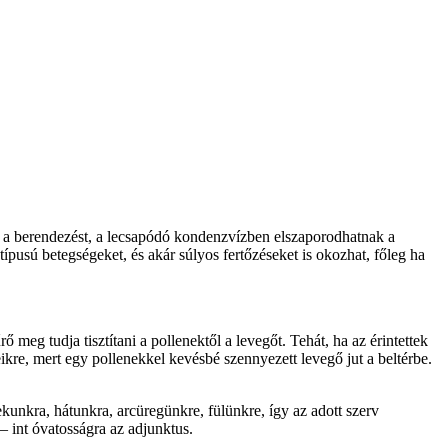
k a berendezést, a lecsapódó kondenzvízben elszaporodhatnak a
ípusú betegségeket, és akár súlyos fertőzéseket is okozhat, főleg ha
meg tudja tisztítani a pollenektől a levegőt. Tehát, ha az érintettek
eikre, mert egy pollenekkel kevésbé szennyezett levegő jut a beltérbe.
rekunkra, hátunkra, arcüregünkre, fülünkre, így az adott szerv
– int óvatosságra az adjunktus.