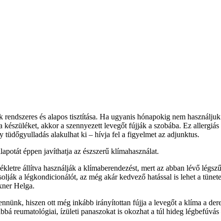
k rendszeres és alapos tisztítása. Ha ugyanis hónapokig nem használju
szüléket, akkor a szennyezett levegőt fújják a szobába. Ez allergiás t
 tüdőgyulladás alakulhat ki – hívja fel a figyelmet az adjunktus.
lapotát éppen javíthatja az észszerű klímahasználat.
letre állítva használják a klímaberendezést, mert az abban lévő légszűrő 
olják a légkondicionálót, az még akár kedvező hatással is lehet a tünet
axner Helga.
lennünk, hiszen ott még inkább irányítottan fújja a levegőt a klíma a de
bá reumatológiai, ízületi panaszokat is okozhat a túl hideg légbefúvás 