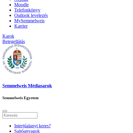
Moodle
Telefonkönyv
Outlook levelezés
MySemmelweis
Karrier
Karok
Betegellátás
Semmelweis Médiasarok
Semmelweis Egyetem
Interjúalanyt keres?
Sajtóanyagok