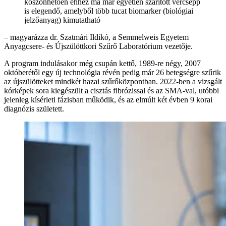
köszönhetően ehhez ma már egyetlen szárított vércsepp
is elegendő, amelyből több tucat biomarker (biológiai
jelzőanyag) kimutatható
– magyarázza dr. Szatmári Ildikó, a Semmelweis Egyetem
Anyagcsere- és Újszülöttkori Szűrő Laboratórium vezetője.
A program indulásakor még csupán kettő, 1989-re négy, 2007
októberétől egy új technológia révén pedig már 26 betegségre szűrik
az újszülötteket mindkét hazai szűrőközpontban. 2022-ben a vizsgált
kórképek sora kiegészült a cisztás fibrózissal és az SMA-val, utóbbi
jelenleg kísérleti fázisban működik, és az elmúlt két évben 9 korai
diagnózis született.