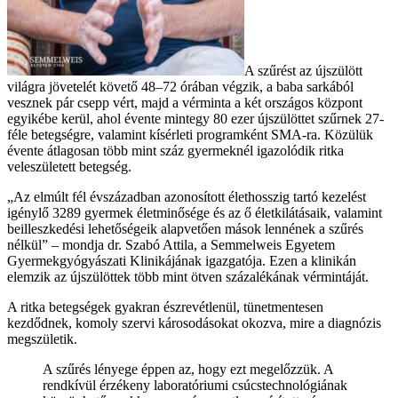
A szűrést az újszülött
világra jövetelét követő 48–72 órában végzik, a baba sarkából
vesznek pár csepp vért, majd a vérminta a két országos központ
egyikébe kerül, ahol évente mintegy 80 ezer újszülöttet szűrnek 27-
féle betegségre, valamint kísérleti programként SMA-ra. Közülük
évente átlagosan több mint száz gyermeknél igazolódik ritka
veleszületett betegség.
„Az elmúlt fél évszázadban azonosított élethosszig tartó kezelést
igénylő 3289 gyermek életminősége és az ő életkilátásaik, valamint
beilleszkedési lehetőségeik alapvetően mások lennének a szűrés
nélkül” – mondja dr. Szabó Attila, a Semmelweis Egyetem
Gyermekgyógyászati Klinikájának igazgatója. Ezen a klinikán
elemzik az újszülöttek több mint ötven százalékának vérmintáját.
A ritka betegségek gyakran észrevétlenül, tünetmentesen
kezdődnek, komoly szervi károsodásokat okozva, mire a diagnózis
megszületik.
A szűrés lényege éppen az, hogy ezt megelőzzük. A
rendkívül érzékeny laboratóriumi csúcstechnológiának