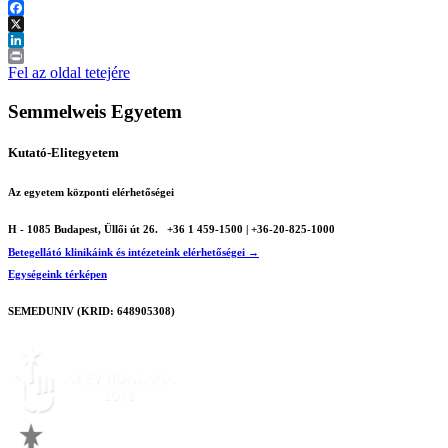
Facebook
X
LinkedIn
Print
Fel az oldal tetejére
Semmelweis Egyetem
Kutató-Elitegyetem
Az egyetem központi elérhetőségei
H - 1085 Budapest, Üllői út 26.
+36 1 459-1500 | +36-20-825-1000
Betegellátó klinikáink és intézeteink elérhetőségei →
Egységeink térképen
SEMEDUNIV (KRID: 648905308)