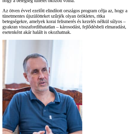
hogy a betegség tünetet okozott volna.
Az ötven évvel ezelőtt elindított országos program célja az, hogy a
tünetmentes újszülötteket szűrjék olyan örökletes, ritka
betegségekre, amelyek korai felismerés és kezelés nélkül súlyos –
gyakran visszafordíthatatlan – károsodást, fejlődésbeli elmaradást,
esetenként akár halált is okozhatnak.