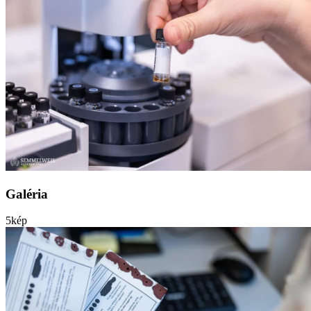
Galéria
5
kép