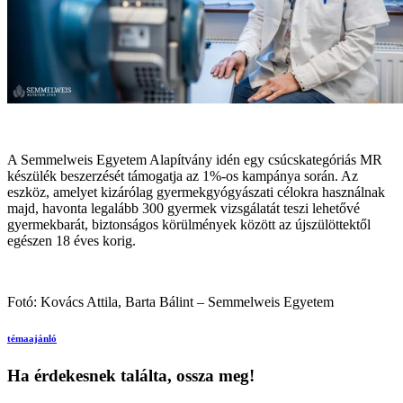
A Semmelweis Egyetem Alapítvány idén egy csúcskategóriás MR
készülék beszerzését támogatja az 1%-os kampánya során. Az
eszköz, amelyet kizárólag gyermekgyógyászati célokra használnak
majd, havonta legalább 300 gyermek vizsgálatát teszi lehetővé
gyermekbarát, biztonságos körülmények között az újszülöttektől
egészen 18 éves korig.
Fotó: Kovács Attila, Barta Bálint – Semmelweis Egyetem
témaajánló
Ha érdekesnek találta, ossza meg!