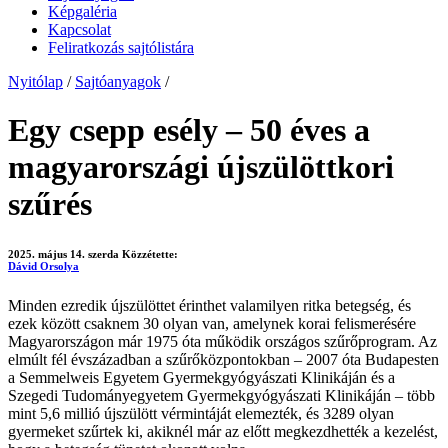
Képgaléria
Kapcsolat
Feliratkozás sajtólistára
Nyitólap
/
Sajtóanyagok
/
Egy csepp esély – 50 éves a
magyarországi újszülöttkori
szűrés
2025. május 14. szerda
Közzétette:
Dávid Orsolya
Minden ezredik újszülöttet érinthet valamilyen ritka betegség, és
ezek között csaknem 30 olyan van, amelynek korai felismerésére
Magyarországon már 1975 óta működik országos szűrőprogram. Az
elmúlt fél évszázadban a szűrőközpontokban – 2007 óta Budapesten
a Semmelweis Egyetem Gyermekgyógyászati Klinikáján és a
Szegedi Tudományegyetem Gyermekgyógyászati Klinikáján – több
mint 5,6 millió újszülött vérmintáját elemezték, és 3289 olyan
gyermeket szűrtek ki, akiknél már az előtt megkezdhették a kezelést,