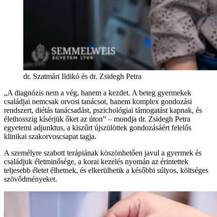
dr. Szatmári Ildikó és dr. Zsidegh Petra
„A diagnózis nem a vég, hanem a kezdet. A beteg gyermekek
családjai nemcsak orvosi tanácsot, hanem komplex gondozási
rendszert, diétás tanácsadást, pszichológiai támogatást kapnak, és
élethosszig kísérjük őket az úton” – mondja dr. Zsidegh Petra
egyetemi adjunktus, a kiszűrt újszülöttek gondozásáért felelős
klinikai szakorvoscsapat tagja.
A személyre szabott terápiának köszönhetően javul a gyermek és
családjuk életminősége, a korai kezelés nyomán az érintettek
teljesebb életet élhetnek, és elkerülhetik a későbbi súlyos, költséges
szövődményeket.