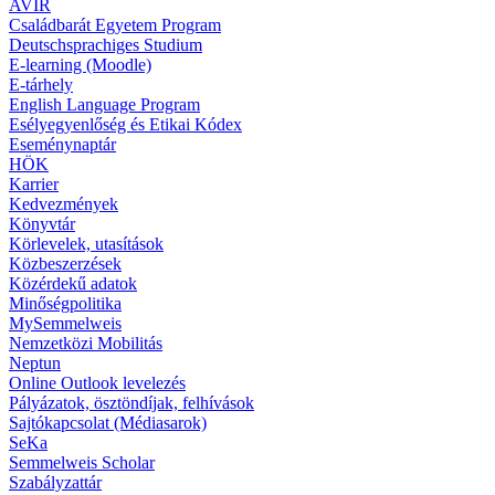
AVIR
Családbarát Egyetem Program
Deutschsprachiges Studium
E-learning (Moodle)
E-tárhely
English Language Program
Esélyegyenlőség és Etikai Kódex
Eseménynaptár
HÖK
Karrier
Kedvezmények
Könyvtár
Körlevelek, utasítások
Közbeszerzések
Közérdekű adatok
Minőségpolitika
MySemmelweis
Nemzetközi Mobilitás
Neptun
Online Outlook levelezés
Pályázatok, ösztöndíjak, felhívások
Sajtókapcsolat (Médiasarok)
SeKa
Semmelweis Scholar
Szabályzattár