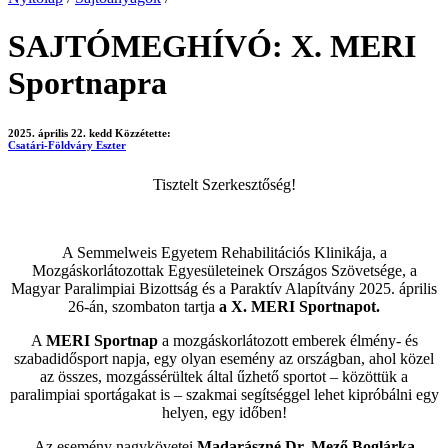
SAJTÓMEGHÍVÓ: X. MERI
Sportnapra
2025. április 22. kedd
Közzétette:
Csatári-Földváry Eszter
Tisztelt Szerkesztőség!
A Semmelweis Egyetem Rehabilitációs Klinikája, a
Mozgáskorlátozottak Egyesületeinek Országos Szövetsége, a
Magyar Paralimpiai Bizottság és a Paraktív Alapítvány 2025. április
26-án, szombaton tartja
a X. MERI Sportnapot.
A
MERI Sportnap
a mozgáskorlátozott emberek élmény- és
szabadidősport napja, egy olyan esemény az országban, ahol közel
az összes, mozgássérültek által űzhető sportot – közöttük a
paralimpiai sportágakat is – szakmai segítséggel lehet kipróbálni egy
helyen, egy időben!
Az esemény nagykövetei
Madarászné Dr. Mező Boglárka