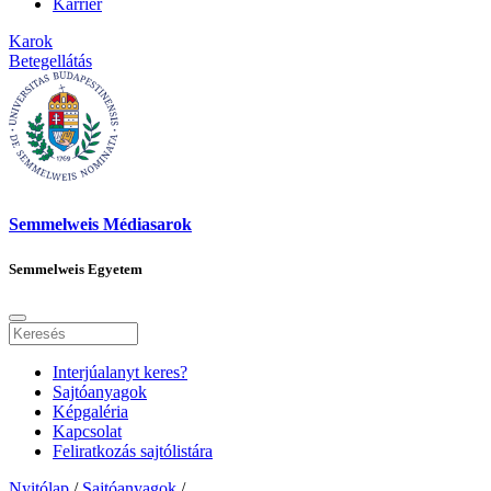
Karrier
Karok
Betegellátás
Semmelweis Médiasarok
Semmelweis Egyetem
Interjúalanyt keres?
Sajtóanyagok
Képgaléria
Kapcsolat
Feliratkozás sajtólistára
Nyitólap
/
Sajtóanyagok
/