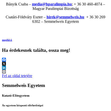
Bányik Csaba –
media@hparalimpia.hu
; + 36 30 460-4074 –
Magyar Paralimpiai Bizottság
Csatári-Földváry Eszter –
hirek@semmelweis.hu
+ 36 30 269
6302 – Semmelweis Egyetem
meghívó
Ha érdekesnek találta, ossza meg!
Facebook
X
LinkedIn
Print
Fel az oldal tetejére
Semmelweis Egyetem
Kutató-Elitegyetem
Az egyetem központi elérhetőségei