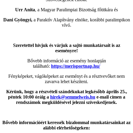
Urr Anita
, a Magyar Paralimpiai Bizottság főtitkára és
Dani Gyöngyi,
a Paraktív Alapítvány elnöke, korábbi paralimpikon
vívó.
Szeretettel hívjuk és várjuk a sajtó munkatársait is az
eseményre!
Bővebb információ az esemény honlapján
található:
https://merisportnap.hu/
Fényképeket, vágóképeket az eseményt és a résztvevőket nem
zavarva lehet készíteni.
Kérünk, hogy a részvételi szándékukat legkésőbb április 25.,
péntek 10:00 óráig a
hirek@semmelweis.hu
e-mail címen a
rendszámok megküldésével jelezni szíveskedjenek.
Bővebb információért keressék bizalommal munkatársainkat az
alábbi elérhetőségeken: