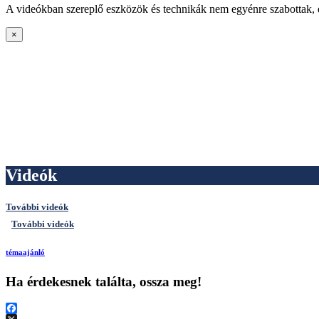
A videókban szereplő eszközök és technikák nem egyénre szabottak, de
×
Videók
További videók
További videók
témaajánló
Ha érdekesnek találta, ossza meg!