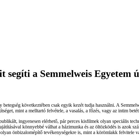
ait segíti a Semmelweis Egyete
gy betegség következtében csak egyik kezét tudja használni. A Semmel
get, mint a melltartó felvétele, a vasalás, a főzés, vagy az intim betét
 publikált, ingyenesen elérhető, pár perces kisfilmek olyan speciális t
sajátításával könnyebbé válhat a házimunka és az öltözködés is azok s
r olyan önbizalomépítő tevékenységekre is, mint a körömlakk felvitele v