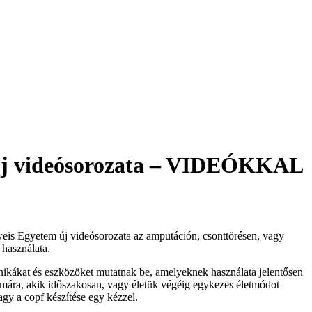
m új videósorozata – VIDEÓKKAL
weis Egyetem új videósorozata az amputáción, csonttörésen, vagy
 használata.
echnikákat és eszközöket mutatnak be, amelyeknek használata jelentősen
zámára, akik időszakosan, vagy életük végéig egykezes életmódot
agy a copf készítése egy kézzel.