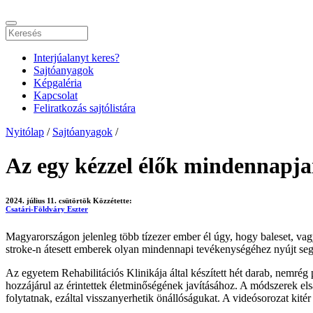
Interjúalanyt keres?
Sajtóanyagok
Képgaléria
Kapcsolat
Feliratkozás sajtólistára
Nyitólap
/
Sajtóanyagok
/
Az egy kézzel élők mindennapj
2024. július 11. csütörtök
Közzétette:
Csatári-Földváry Eszter
Magyarországon jelenleg több tízezer ember él úgy, hogy baleset, va
stroke-n átesett emberek olyan mindennapi tevékenységéhez nyújt segítsé
Az egyetem Rehabilitációs Klinikája által készített hét darab, nemrég
hozzájárul az érintettek életminőségének javításához. A módszerek el
folytatnak, ezáltal visszanyerhetik önállóságukat. A videósorozat kité