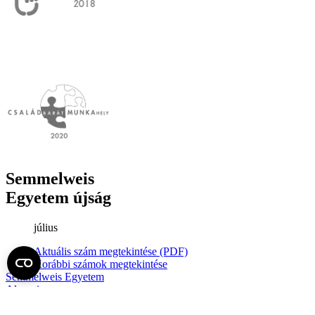
Semmelweis
Egyetem újság
július
Aktuális szám megtekintése (PDF)
Korábbi számok megtekintése
Semmelweis Egyetem
Alumni
AVIR
Családbarát Egyetem Program