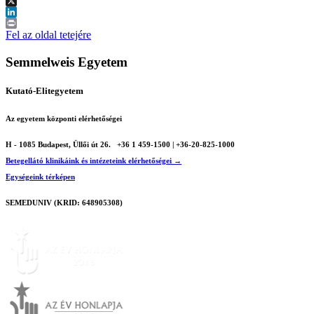
Facebook
X
LinkedIn
Print
Fel az oldal tetejére
Semmelweis Egyetem
Kutató-Elitegyetem
Az egyetem központi elérhetőségei
H - 1085 Budapest, Üllői út 26.
+36 1 459-1500 | +36-20-825-1000
Betegellátó klinikáink és intézeteink elérhetőségei →
Egységeink térképen
SEMEDUNIV (KRID: 648905308)