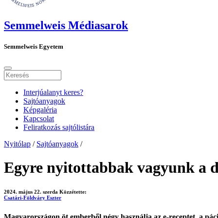
Semmelweis Médiasarok
Semmelweis Egyetem
Interjúalanyt keres?
Sajtóanyagok
Képgaléria
Kapcsolat
Feliratkozás sajtólistára
Nyitólap
/
Sajtóanyagok
/
Egyre nyitottabbak vagyunk a di
2024. május 22. szerda
Közzétette:
Csatári-Földváry Eszter
Magyarországon öt emberből négy használja az e-receptet, a páci