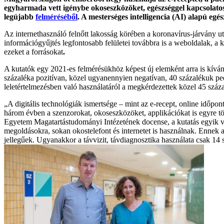
egyharmada vett igénybe okoseszközöket, egészséggel kapcsolatos 
legújabb
felméréséből
. A mesterséges intelligencia (AI) alapú eg
Az internethasználó felnőtt lakosság körében a koronavírus-járvány ut
információgyűjtés legfontosabb felületei továbbra is a weboldalak, a 
ezeket a forrásokat
.
A kutatók egy 2021-es felmérésükhöz képest új elemként arra is kívá
százaléka pozitívan, közel ugyanennyien negatívan, 40 százalékuk ped
leletértelmezésben való használatáról a megkérdezettek közel 45 száza
„A digitális technológiák ismertsége – mint az e-recept, online időpo
három évben a szenzorokat, okoseszközöket, applikációkat is egyre t
Egyetem Magatartástudományi Intézetének docense, a kutatás egyik veze
megoldásokra, sokan okostelefont és internetet is használnak. Ennek 
jellegűek. Ugyanakkor a távvizit, távdiagnosztika használata csak 14 