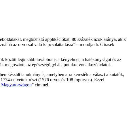
weboldalakat, megbízható applikációkat, 80 százalék azok aránya, akik
nálná az orvossal való kapcsolattartásra” – mondja dr. Girasek
yök között leginkább továbbra is a kényelmet, a hatékonyságot és az
elük megosztott, az egészségügyi állapotukra vonatkozó adatok.
ben készült tanulmány is, amelyben arra keresték a választ a kutatók,
1774-en vettek részt (1576 orvos és 198 fogorvos). Ezzel
k Magyarországon
” címmel.