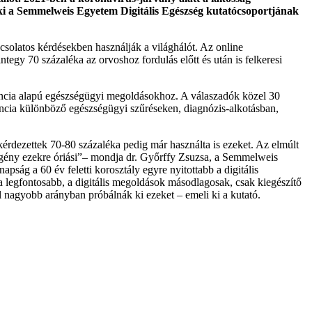
i a
Semmelweis Egyetem Digitális Egészség kutatócsoportjának
csolatos kérdésekben használják a világhálót. Az online
tegy 70 százaléka az orvoshoz fordulás előtt és után is felkeresi
gencia alapú egészségügyi megoldásokhoz. A válaszadók közel 30
gencia különböző egészségügyi szűréseken, diagnózis-alkotásban,
kérdezettek 70-80 százaléka pedig már használta is ezeket. Az elmúlt
 igény ezekre óriási”– mondja dr. Győrffy Zsuzsa, a Semmelweis
ság a 60 év feletti korosztály egyre nyitottabb a digitális
a legfontosabb, a digitális megoldások másodlagosak, csak kiegészítő
l nagyobb arányban próbálnák ki ezeket – emeli ki a kutató.