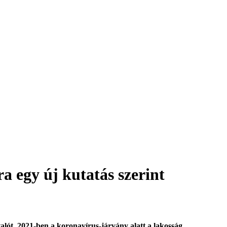
a egy új kutatás szerint
alót. 2021-ben a koronavírus-járvány alatt a lakosság