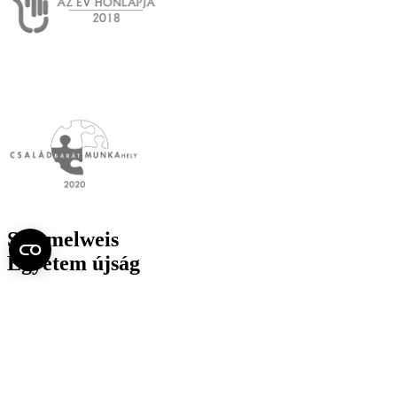
Semmelweis
Egyetem újság
július
Aktuális szám megtekintése (PDF)
Korábbi számok megtekintése
Semmelweis Egyetem
Alumni
AVIR