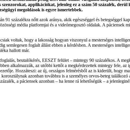
szenzorokat, applikációkat, jelenleg ez a szám 50 százalék, derül k
észségügyi megoldások is egyre ismertebbek.
án 91 százalékra nőtt azok aránya, akik egészséggel és betegséggel kap
közösségi média platformjai és a videómegosztó oldalak. A páciensek min
ncsiak voltak, hogy a lakosság hogyan viszonyul a mesterséges intelli
ig semlegesen foglalt állást ebben a kérdésben. A mesterséges intelli
léka hallott már.
ntfoglalás, beutalókérés, EESZT felület – mintegy 90 százalékos. A meg
öbben alkalmazzák, az utóbbi kettőt a megkérdezettek mintegy fele, az
tője. Hozzáteszi: az új, országos felmérésből az is kiderült, hogy manap
a korosztálynak azonban továbbra is a személyes orvos-beteg találkozó 
százalék, a páciensek azonban – ha lenne rá lehetőségük – a jelenleginé