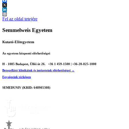
Facebook
X
LinkedIn
Print
Fel az oldal tetejére
Semmelweis Egyetem
Kutató-Elitegyetem
Az egyetem központi elérhetőségei
H - 1085 Budapest, Üllői út 26.
+36 1 459-1500 | +36-20-825-1000
Betegellátó klinikáink és intézeteink elérhetőségei →
Egységeink térképen
SEMEDUNIV (KRID: 648905308)