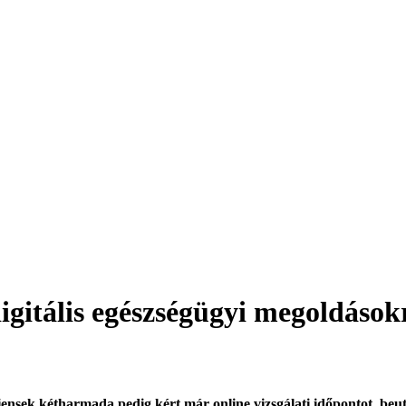
gitális egészségügyi megoldásokr
ensek kétharmada pedig kért már online vizsgálati időpontot, beut