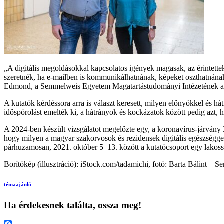
„A digitális megoldásokkal kapcsolatos igények magasak, az érintettek
szeretnék, ha e-mailben is kommunikálhatnának, képeket oszthatnának 
Edmond, a Semmelweis Egyetem Magatartástudományi Intézetének adj
A kutatók kérdéssora arra is választ keresett, milyen előnyökkel és h
időspórolást emelték ki, a hátrányok és kockázatok között pedig azt, 
A 2024-ben készült vizsgálatot megelőzte egy, a koronavírus-járvány 3
hogy milyen a magyar szakorvosok és rezidensek digitális egészségge
párhuzamosan, 2021. október 5–13. között a kutatócsoport egy lakosság
Borítókép (illusztráció): iStock.com/tadamichi, fotó: Barta Bálint –
témaajánló
Ha érdekesnek találta, ossza meg!