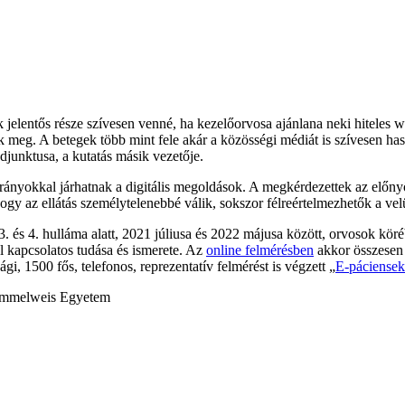
 jelentős része szívesen venné, ha kezelőorvosa ajánlana neki hiteles 
meg. A betegek több mint fele akár a közösségi médiát is szívesen hasz
unktusa, a kutatás másik vezetője.
átrányokkal járhatnak a digitális megoldások. A megkérdezettek az előn
hogy az ellátás személytelenebbé válik, sokszor félreértelmezhetők a v
. és 4. hulláma alatt, 2021 júliusa és 2022 májusa között, orvosok köré
l kapcsolatos tudása és ismerete. Az
online felmérésben
akkor összesen 
i, 1500 fős, telefonos, reprezentatív felmérést is végzett „
E-páciense
 Semmelweis Egyetem