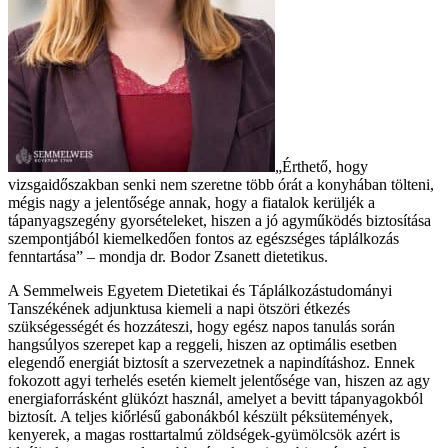
„Érthető, hogy
vizsgaidőszakban senki nem szeretne több órát a konyhában tölteni,
mégis nagy a jelentősége annak, hogy a fiatalok kerüljék a
tápanyagszegény gyorsételeket, hiszen a jó agyműködés biztosítása
szempontjából kiemelkedően fontos az egészséges táplálkozás
fenntartása” – mondja dr. Bodor Zsanett dietetikus.
A Semmelweis Egyetem Dietetikai és Táplálkozástudományi
Tanszékének adjunktusa kiemeli a napi ötszöri étkezés
szükségességét és hozzáteszi, hogy egész napos tanulás során
hangsúlyos szerepet kap a reggeli, hiszen az optimális esetben
elegendő energiát biztosít a szervezetnek a napindításhoz. Ennek
fokozott agyi terhelés esetén kiemelt jelentősége van, hiszen az agy
energiaforrásként glükózt használ, amelyet a bevitt tápanyagokból
biztosít. A teljes kiőrlésű gabonákból készült péksütemények,
kenyerek, a magas rosttartalmú zöldségek-gyümölcsök azért is