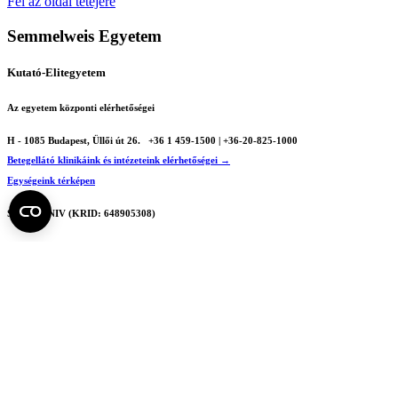
Print
Fel az oldal tetejére
Semmelweis Egyetem
Kutató-Elitegyetem
Az egyetem központi elérhetőségei
H - 1085 Budapest, Üllői út 26.
+36 1 459-1500 | +36-20-825-1000
Betegellátó klinikáink és intézeteink elérhetőségei →
Egységeink térképen
SEMEDUNIV (KRID: 648905308)