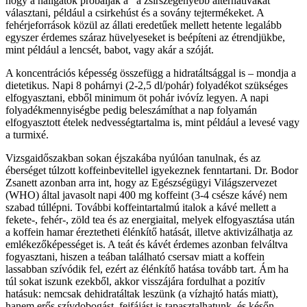
hogy a hallgatók próbálják a a zsírszegényebb alternatívákat
választani, például a csirkehúst és a sovány tejtermékeket. A
fehérjeforrások közül az állati eredetűek mellett hetente legalább
egyszer érdemes száraz hüvelyeseket is beépíteni az étrendjükbe,
mint például a lencsét, babot, vagy akár a szóját.
A koncentrációs képesség összefügg a hidratáltsággal is – mondja a
dietetikus. Napi 8 pohárnyi (2-2,5 dl/pohár) folyadékot szükséges
elfogyasztani, ebből minimum öt pohár ivóvíz legyen. A napi
folyadékmennyiségbe pedig beleszámíthat a nap folyamán
elfogyasztott ételek nedvességtartalma is, mint például a levesé vagy
a turmixé.
Vizsgaidőszakban sokan éjszakába nyúlóan tanulnak, és az
éberséget túlzott koffeinbevitellel igyekeznek fenntartani. Dr. Bodor
Zsanett azonban arra int, hogy az Egészségügyi Világszervezet
(WHO) által javasolt napi 400 mg koffeint (3-4 csésze kávé) nem
szabad túllépni. További koffeintartalmú italok a kávé mellett a
fekete-, fehér-, zöld tea és az energiaital, melyek elfogyasztása után
a koffein hamar éreztetheti élénkítő hatását, illetve aktivizálhatja az
emlékezőképességet is. A teát és kávét érdemes azonban felváltva
fogyasztani, hiszen a teában található csersav miatt a koffein
lassabban szívódik fel, ezért az élénkítő hatása tovább tart. Ám ha
túl sokat iszunk ezekből, akkor visszájára fordulhat a pozitív
hatásuk: nemcsak dehidratáltak leszünk (a vízhajtó hatás miatt),
hanem erős szívdobogást, fejfájást is tapasztalhatunk, és későn