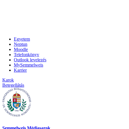
Egyetem
Neptun
Moodle
Telefonkönyv
Outlook levelezés
MySemmelweis
Karrier
Karok
Betegellátás
Semmelweis Médiasarok