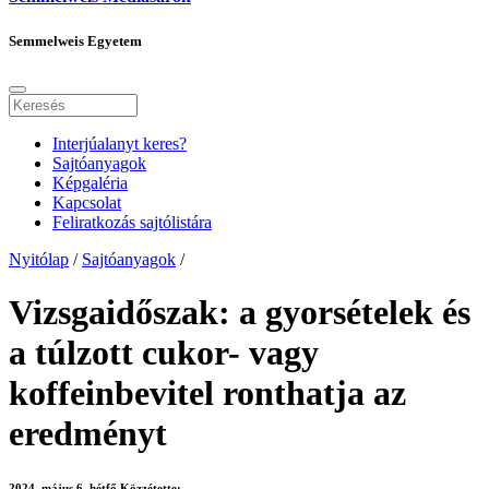
Semmelweis Egyetem
Interjúalanyt keres?
Sajtóanyagok
Képgaléria
Kapcsolat
Feliratkozás sajtólistára
Nyitólap
/
Sajtóanyagok
/
Vizsgaidőszak: a gyorsételek és
a túlzott cukor- vagy
koffeinbevitel ronthatja az
eredményt
2024. május 6. hétfő
Közzétette: