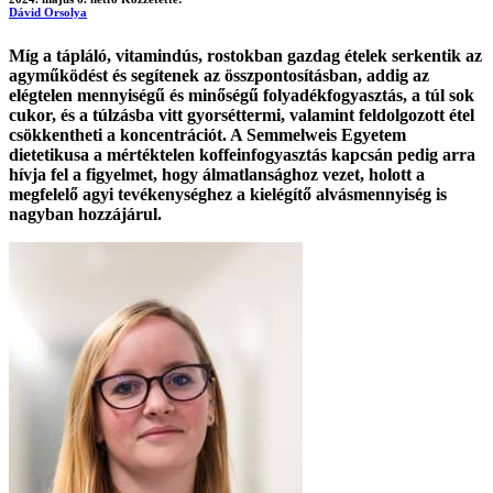
Dávid Orsolya
Míg a tápláló, vitamindús, rostokban gazdag ételek serkentik az
agyműködést és segítenek az összpontosításban, addig az
elégtelen mennyiségű és minőségű folyadékfogyasztás, a túl sok
cukor, és a túlzásba vitt gyorséttermi, valamint feldolgozott étel
csökkentheti a koncentrációt. A Semmelweis Egyetem
dietetikusa a mértéktelen koffeinfogyasztás kapcsán pedig arra
hívja fel a figyelmet, hogy álmatlansághoz vezet, holott a
megfelelő agyi tevékenységhez a kielégítő alvásmennyiség is
nagyban hozzájárul.