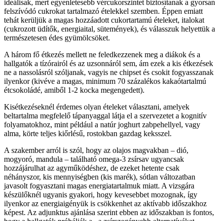
ideálisak, mert egyenletesebb vércukorszintet biztosítanak a gyorsan
felszívódó cukrokat tartalmazó ételekkel szemben. Éppen emiatt
tehát kerüljük a magas hozzáadott cukortartamú ételeket, italokat
(cukrozott üdítők, energiaital, sütemények), és válasszuk helyettük a
természetesen édes gyümölcsöket.
A három fő étkezés mellett ne feledkezzenek meg a diákok és a
hallgatók a tízórairól és az uzsonnáról sem, ám ezek a kis étkezések
ne a nassolásról szóljanak, vagyis ne chipset és csokit fogyasszanak
ilyenkor (kivéve a magas, minimum 70 százalékos kakaótartalmú
étcsokoládé, amiből 1-2 kocka megengedett).
Kisétkezéseknél érdemes olyan ételeket választani, amelyek
beltartalma megfelelő tápanyaggal látja el a szervezetet a kognitív
folyamatokhoz, mint például a natúr joghurt zabpehellyel, vagy
alma, körte teljes kiőrlésű, rostokban gazdag keksszel.
A szakember arról is szól, hogy az olajos magvakban – dió,
mogyoró, mandula – található omega-3 zsírsav ugyancsak
hozzájárulhat az agyműködéshez, de ezeket hetente csak
néhányszor, kis mennyiségben (kis marék), sótlan változatban
javasolt fogyasztani magas energiatartalmuk miatt. A vizsgára
készülőknél ugyanis gyakori, hogy kevesebbet mozognak, így
ilyenkor az energiaigényük is csökkenhet az aktívabb időszakhoz
képest. Az adjunktus ajánlása szerint ebben az időszakban is fontos,