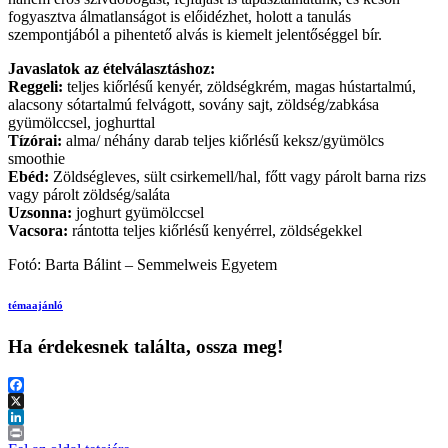
fogyasztva álmatlanságot is előidézhet, holott a tanulás
szempontjából a pihentető alvás is kiemelt jelentőséggel bír.
Javaslatok az ételválasztáshoz:
Reggeli:
teljes kiőrlésű kenyér, zöldségkrém, magas hústartalmú,
alacsony sótartalmú felvágott, sovány sajt, zöldség/zabkása
gyümölccsel, joghurttal
Tízórai:
alma/ néhány darab teljes kiőrlésű keksz/gyümölcs
smoothie
Ebéd:
Zöldségleves, sült csirkemell/hal, főtt vagy párolt barna rizs
vagy párolt zöldség/saláta
Uzsonna:
joghurt gyümölccsel
Vacsora:
rántotta teljes kiőrlésű kenyérrel, zöldségekkel
Fotó: Barta Bálint – Semmelweis Egyetem
témaajánló
Ha érdekesnek találta, ossza meg!
Facebook
X
LinkedIn