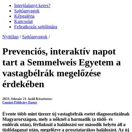
Interjúalanyt keres?
Sajtóanyagok
Képgaléria
Kapcsolat
Feliratkozás sajtólistára
Nyitólap
/
Sajtóanyagok
/
Prevenciós, interaktív napot
tart a Semmelweis Egyetem a
vastagbélrák megelőzése
érdekében
2023. február 21. kedd
Közzétette:
Csatári-Földváry Eszter
Évente több mint tízezer új vastagbélrák esetet diagnosztizálnak
Magyarországon, mely a nőknél a harmadik (a tüdő- és
emlőrák után), férfiaknál a halálozási sor második helyén áll a
tüdődaganat után, megelőzve a prosztatarákos halálozást. Az új