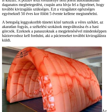
is kiszűri. A pozitív teszt eredménye nem jelent automatikusan
daganatos megbetegedést, csupán arra hívja fel a figyelmet, hogy
további kivizsgálás szükséges. Ezt a vizsgálatot egészséges
egyéneknél 50 éves kor fölött 5 évente kellene megismételni.
A betegség leggyakoribb tünetei közé tartozik a véres széklet, az
akaratlan fogyás, a székelési szokások megváltozása és a hasi
görcsök. Ezeknek a panaszoknak a megjelenésével mindenképpen
háziorvoshoz kell fordulni, aki a pácienseket további kivizsgálásra
küldi.
Az