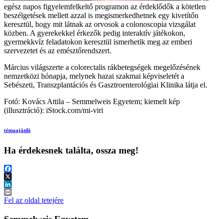
egész napos figyelemfelkeltő programon az érdeklődők a kötetlen
beszélgetések mellett azzal is megismerkedhetnek egy kivetítőn
keresztül, hogy mit látnak az orvosok a colonoscopia vizsgálat
közben. A gyerekekkel érkezők pedig interaktív játékokon,
gyermekkvíz feladatokon keresztül ismerhetik meg az emberi
szervezetet és az emésztőrendszert.
Március világszerte a colorectalis rákbetegségek megelőzésének
nemzetközi hónapja, melynek hazai szakmai képviseletét a
Sebészeti, Transzplantációs és Gasztroenterológiai Klinika látja el.
Fotó: Kovács Attila – Semmelweis Egyetem; kiemelt kép
(illusztráció): iStock.com/mi-viri
témaajánló
Ha érdekesnek találta, ossza meg!
Facebook
X
LinkedIn
Print
Fel az oldal tetejére