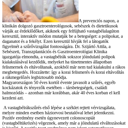
A prevenciós napon, a
klinikán dolgozó gasztroenterológusok, sebészek és dietetikusok
várják az érdeklődőket, akiknek egy felfújható vastagbélalagúton
keresztül, interaktív módon mutatják be a betegséget: a polipokat, a
daganatot és a fekélyt. Ezen keresztül hívják fel a látogatók
figyelmét a szűrővizsgálat fontosságára. Dr. Szijártó Attila, a
Sebészeti, Transzplantációs és Gasztroenterológiai Klinika
igazgatója elmondta, a vastagbélrák sokszor jóindulatú polipok
kialakulásával kezdődik, melyeket ha tünetmentes állapotban
felismernek és eltávolítanak, azokból már nem tud kialakulni a rákos
megbetegedés. Hozzátette: így a korai felismerés és korai eltávolítás
a rákmegelőzés legbiztosabb módja.
Magyarországon 50 éves kortól évente javasolt a szűrés, egyéb
kockázatok és tényezők esetében – társbetegségek, családi
halmozódás – azonban már korábban, akár 40 éves korban el kell
kezdeni azt.
A vastagbélrákszűrés első lépése a széklet rejtett vérvizsgálata,
melyre minden esetben háziorvosi beutalóval lehet jelentkezni.
Pozitív eredmény esetén úgynevezett colonoscopiát
(vastagbéltükrözés) végeznek, amely már a jóindulatú elváltozásokat