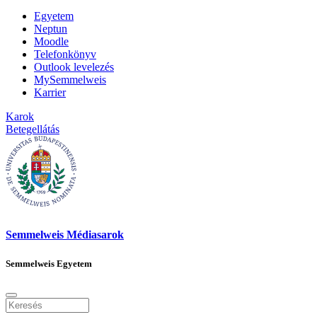
Egyetem
Neptun
Moodle
Telefonkönyv
Outlook levelezés
MySemmelweis
Karrier
Karok
Betegellátás
Semmelweis Médiasarok
Semmelweis Egyetem