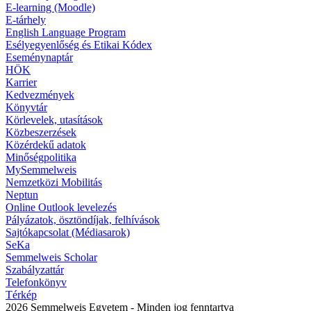
E-learning (Moodle)
E-tárhely
English Language Program
Esélyegyenlőség és Etikai Kódex
Eseménynaptár
HÖK
Karrier
Kedvezmények
Könyvtár
Körlevelek, utasítások
Közbeszerzések
Közérdekű adatok
Minőségpolitika
MySemmelweis
Nemzetközi Mobilitás
Neptun
Online Outlook levelezés
Pályázatok, ösztöndíjak, felhívások
Sajtókapcsolat (Médiasarok)
SeKa
Semmelweis Scholar
Szabályzattár
Telefonkönyv
Térkép
2026 Semmelweis Egyetem - Minden jog fenntartva