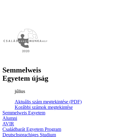
Semmelweis
Egyetem újság
július
Aktuális szám megtekintése (PDF)
Korábbi számok megtekintése
Semmelweis Egyetem
Alumni
AVIR
Családbarát Egyetem Program
Deutschsprachiges Studium