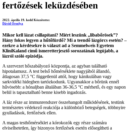
fertőzések leküzdésében
2022. április 19. kedd
Közzétette:
Dávid Orsolya
Mikor kell lázat csillapítani? Miért leszünk „libabőrösek”?
Hány fokos legyen a hűtőfürdő? Mi a teendő lázgörcs esetén? –
ezekre a kérdésekre is választ ad a Semmelweis Egyetem
KliniKaland című ismeretterjesztő sorozatának legújabb, a
lázról szóló epizódja.
A szervezet hőszabályozó központja, az agyban található
hipotalamusz. A test belső hőmérséklete nagyjából állandó,
átlagosan 37,5 °C függetlenül attól, hogy kánikulában vagy
sarkvidéki hidegben tartózkodunk. Ugyanakkor a bőrünk ennél
hűvösebb: a hónaljban általában 36-36,5 °C mérhető, és egy napon
belül is tapasztalható benne kisebb ingadozás.
A láz része az immunrendszer összehangolt működésének, testünk
természetes védekező reakciója a különböző betegségek, többnyire
gyulladások, fertőzések ellen.
A magas testhőmérséklet a kórokozók egy része számára
elviselhetetlen, így bizonyos fertőzések esetén elősegítheti a