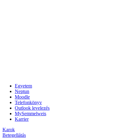
Egyetem
Neptun
Moodle
Telefonkönyv
Outlook levelezés
MySemmelweis
Karrier
Karok
Betegellátás