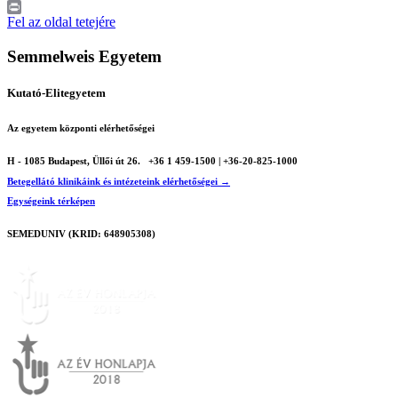
LinkedIn
Print
Fel az oldal tetejére
Semmelweis Egyetem
Kutató-Elitegyetem
Az egyetem központi elérhetőségei
H - 1085 Budapest, Üllői út 26.
+36 1 459-1500 | +36-20-825-1000
Betegellátó klinikáink és intézeteink elérhetőségei →
Egységeink térképen
SEMEDUNIV (KRID: 648905308)