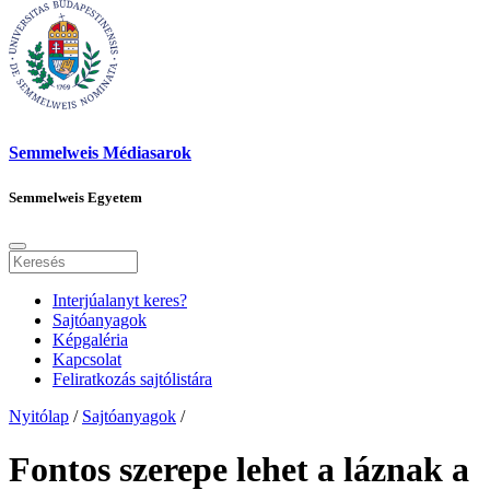
Semmelweis Médiasarok
Semmelweis Egyetem
Interjúalanyt keres?
Sajtóanyagok
Képgaléria
Kapcsolat
Feliratkozás sajtólistára
Nyitólap
/
Sajtóanyagok
/
Fontos szerepe lehet a láznak a