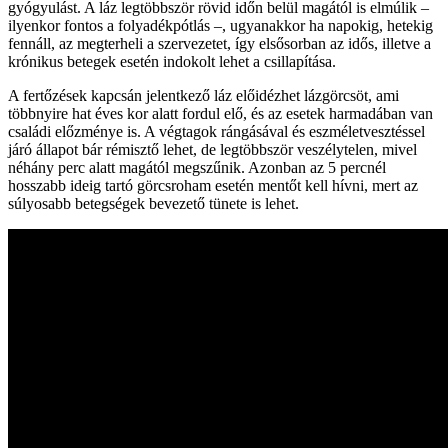
gyógyulást. A láz legtöbbször rövid időn belül magától is elmúlik –
ilyenkor fontos a folyadékpótlás –, ugyanakkor ha napokig, hetekig
fennáll, az megterheli a szervezetet, így elsősorban az idős, illetve a
krónikus betegek esetén indokolt lehet a csillapítása.
A fertőzések kapcsán jelentkező láz előidézhet lázgörcsöt, ami
többnyire hat éves kor alatt fordul elő, és az esetek harmadában van
családi előzménye is. A végtagok rángásával és eszméletvesztéssel
járó állapot bár rémisztő lehet, de legtöbbször veszélytelen, mivel
néhány perc alatt magától megszűnik. Azonban az 5 percnél
hosszabb ideig tartó görcsroham esetén mentőt kell hívni, mert az
súlyosabb betegségek bevezető tünete is lehet.