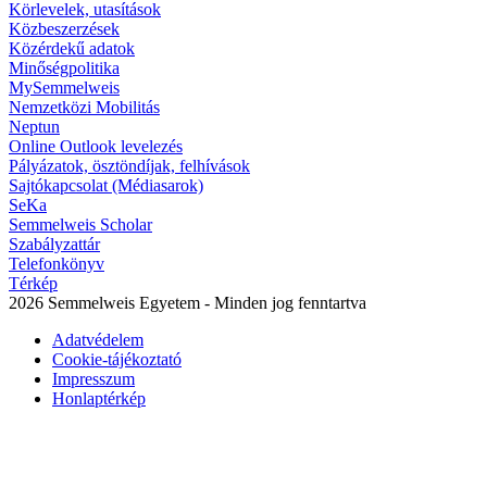
Körlevelek, utasítások
Közbeszerzések
Közérdekű adatok
Minőségpolitika
MySemmelweis
Nemzetközi Mobilitás
Neptun
Online Outlook levelezés
Pályázatok, ösztöndíjak, felhívások
Sajtókapcsolat (Médiasarok)
SeKa
Semmelweis Scholar
Szabályzattár
Telefonkönyv
Térkép
2026 Semmelweis Egyetem - Minden jog fenntartva
Adatvédelem
Cookie-tájékoztató
Impresszum
Honlaptérkép