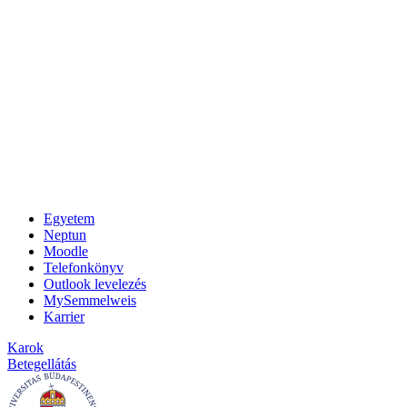
Egyetem
Neptun
Moodle
Telefonkönyv
Outlook levelezés
MySemmelweis
Karrier
Karok
Betegellátás