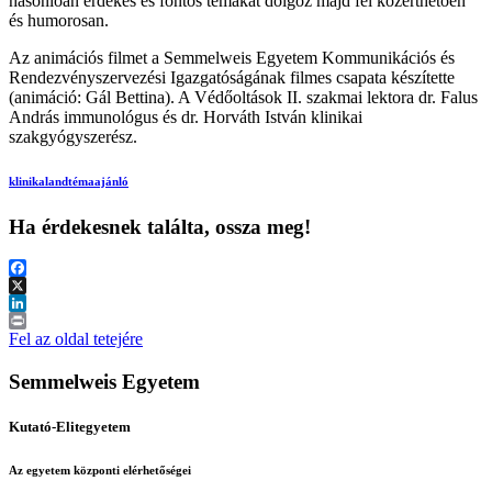
hasonlóan érdekes és fontos témákat dolgoz majd fel közérthetően
és humorosan.
Az animációs filmet a Semmelweis Egyetem Kommunikációs és
Rendezvényszervezési Igazgatóságának filmes csapata készítette
(animáció: Gál Bettina). A Védőoltások II. szakmai lektora dr. Falus
András immunológus és dr. Horváth István klinikai
szakgyógyszerész.
klinikaland
témaajánló
Ha érdekesnek találta, ossza meg!
Facebook
X
LinkedIn
Print
Fel az oldal tetejére
Semmelweis Egyetem
Kutató-Elitegyetem
Az egyetem központi elérhetőségei