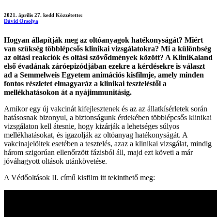
2021. április 27. kedd
Közzétette:
Dávid Orsolya
Hogyan állapítják meg az oltóanyagok hatékonyságát? Miért
van szükség többlépcsős klinikai vizsgálatokra? Mi a különbség
az oltási reakciók és oltási szövődmények között? A KliniKaland
első évadának záróepizódjában ezekre a kérdésekre is választ
ad a Semmelweis Egyetem animációs kisfilmje, amely minden
fontos részletet elmagyaráz a klinikai teszteléstől a
mellékhatásokon át a nyájimmunitásig.
Amikor egy új vakcinát kifejlesztenek és az az állatkísérletek során
hatásosnak bizonyul, a biztonságunk érdekében többlépcsős klinikai
vizsgálaton kell átesnie, hogy kizárják a lehetséges súlyos
mellékhatásokat, és igazolják az oltóanyag hatékonyságát. A
vakcinajelöltek esetében a tesztelés, azaz a klinikai vizsgálat, mindig
három szigorúan ellenőrzött fázisból áll, majd ezt követi a már
jóváhagyott oltások utánkövetése.
A Védőoltások II. című kisfilm itt tekinthető meg: