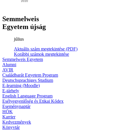
Semmelweis
Egyetem újság
július
Aktuális szám megtekintése (PDF)
Korábbi számok megtekintése
Semmelweis Egyetem
Alumni
AVIR
Családbarát Egyetem Program
Deutschsprachiges Studium
E-learning (Moodle)
E-tárhely
English Language Program
Esélyegyenlőség és Etikai Kódex
Eseménynaptár
HÖK
Karrier
Kedvezmények
Könyvtár