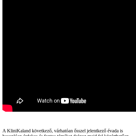
A KliniKaland következő, várhatóan ősszel jelentkező évada is