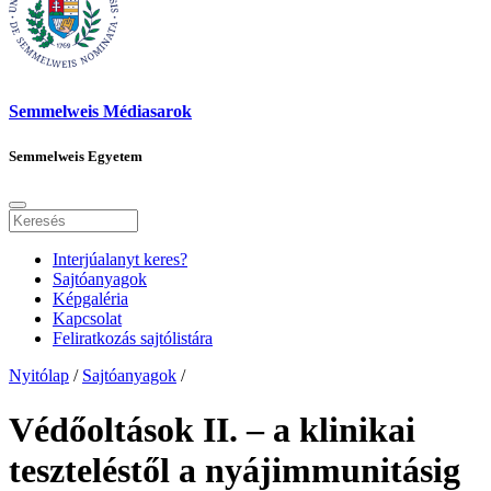
Semmelweis Médiasarok
Semmelweis Egyetem
Interjúalanyt keres?
Sajtóanyagok
Képgaléria
Kapcsolat
Feliratkozás sajtólistára
Nyitólap
/
Sajtóanyagok
/
Védőoltások II. – a klinikai
teszteléstől a nyájimmunitásig