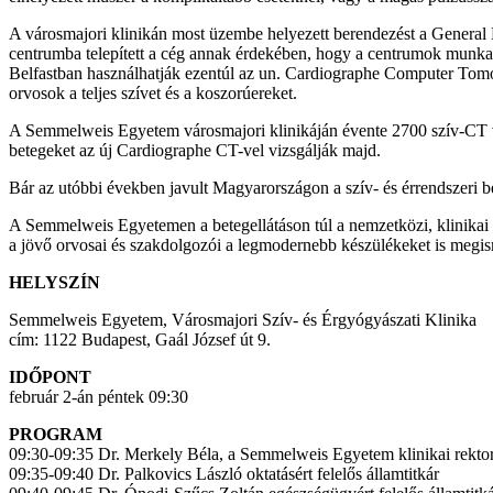
A városmajori klinikán most üzembe helyezett berendezést a General El
centrumba telepített a cég annak érdekében, hogy a centrumok munkat
Belfastban használhatják ezentúl az un. Cardiographe Computer Tomog
orvosok a teljes szívet és a koszorúereket.
A Semmelweis Egyetem városmajori klinikáján évente 2700 szív-CT v
betegeket az új Cardiographe CT-vel vizsgálják majd.
Bár az utóbbi években javult Magyarországon a szív- és érrendszeri b
A Semmelweis Egyetemen a betegellátáson túl a nemzetközi, klinikai k
a jövő orvosai és szakdolgozói a legmodernebb készülékeket is megi
HELYSZÍN
Semmelweis Egyetem, Városmajori Szív- és Érgyógyászati Klinika
cím: 1122 Budapest, Gaál József út 9.
IDŐPONT
február 2-án péntek 09:30
PROGRAM
09:30-09:35 Dr. Merkely Béla, a Semmelweis Egyetem klinikai rektor
09:35-09:40 Dr. Palkovics László oktatásért felelős államtitkár