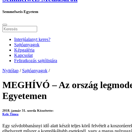
Semmelweis Egyetem
Interjúalanyt keres?
Sajtóanyagok
Képgaléria
Kapcsolat
Feliratkozás sajtólistára
Nyitólap
/
Sajtóanyagok
/
MEGHÍVÓ – Az ország legmoder
Egyetemen
2018. január 31. szerda
Közzétette:
Kele Tímea
Egy szívdobbanásnyi idő alatt készít teljes körű felvételt a koszor
elhelyezett műszer a komplikáltabb eseteknél, vagy a magas pulzusszám