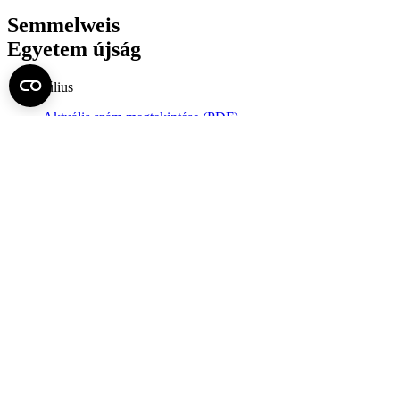
Semmelweis
Egyetem újság
július
Aktuális szám megtekintése (PDF)
Korábbi számok megtekintése
Semmelweis Egyetem
Alumni
AVIR
Családbarát Egyetem Program
Deutschsprachiges Studium
E-learning (Moodle)
E-tárhely
English Language Program
Esélyegyenlőség és Etikai Kódex
Eseménynaptár
HÖK
Karrier
Kedvezmények
Könyvtár
Körlevelek, utasítások
Közbeszerzések