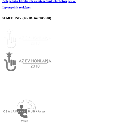
Betegellátó klinikáink és intézeteink elérhetőségei →
Egységeink térképen
SEMEDUNIV (KRID: 648905308)