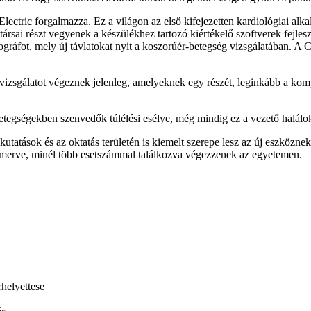
ectric forgalmazza. Ez a világon az első kifejezetten kardiológiai alk
ársai részt vegyenek a készülékhez tartozó kiértékelő szoftverek fejl
ráfot, mely új távlatokat nyit a koszorúér-betegség vizsgálatában. A 
izsgálatot végeznek jelenleg, amelyeknek egy részét, leginkább a ko
etegségekben szenvedők túlélési esélye, még mindig ez a vezető halálo
utatások és az oktatás területén is kiemelt szerepe lesz az új eszközne
smerve, minél több esetszámmal találkozva végezzenek az egyetemen.
helyettese