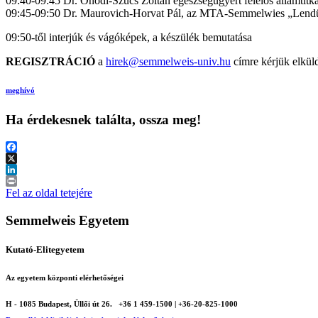
09:40-09:45 Dr. Ónodi-Szűcs Zoltán egészségügyért felelős államtitk
09:45-09:50 Dr. Maurovich-Horvat Pál, az MTA-Semmelwies „Lendüle
09:50-től interjúk és vágóképek, a készülék bemutatása
REGISZTRÁCIÓ
a
hirek@semmelweis-univ.hu
címre kérjük elkül
meghívó
Ha érdekesnek találta, ossza meg!
Facebook
X
LinkedIn
Print
Fel az oldal tetejére
Semmelweis Egyetem
Kutató-Elitegyetem
Az egyetem központi elérhetőségei
H - 1085 Budapest, Üllői út 26.
+36 1 459-1500 | +36-20-825-1000