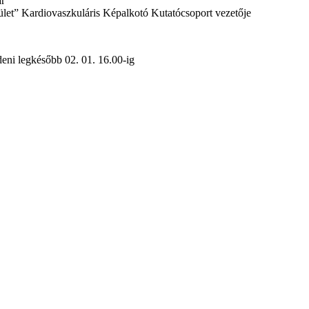
ár
t” Kardiovaszkuláris Képalkotó Kutatócsoport vezetője
deni legkésőbb 02. 01. 16.00-ig