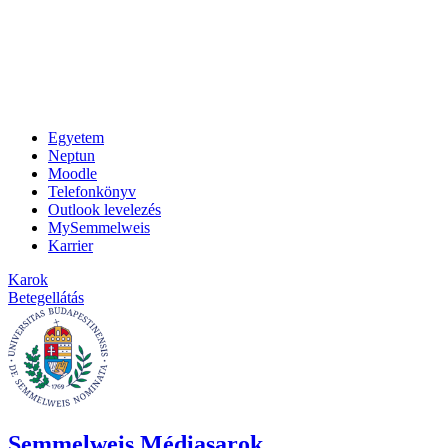
Egyetem
Neptun
Moodle
Telefonkönyv
Outlook levelezés
MySemmelweis
Karrier
Karok
Betegellátás
Semmelweis Médiasarok