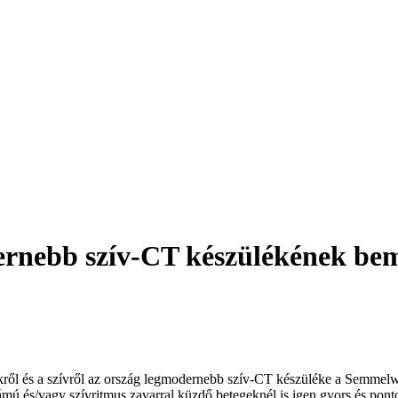
nebb szív-CT készülékének bem
úerekről és a szívről az ország legmodernebb szív-CT készüléke a Semm
ú és/vagy szívritmus zavarral küzdő betegeknél is igen gyors és pontos 