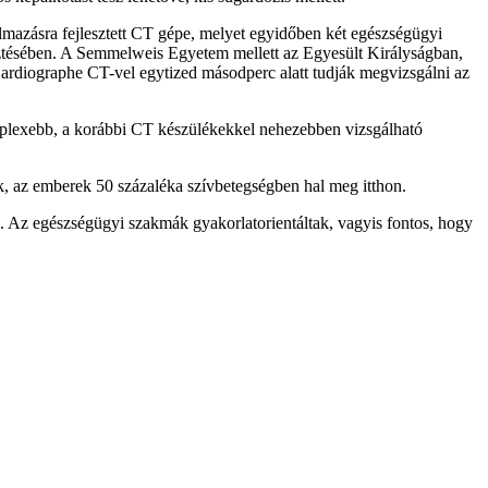
almazásra fejlesztett CT gépe, melyet egyidőben két egészségügyi
esztésében. A Semmelweis Egyetem mellett az Egyesült Királyságban,
Cardiographe CT-vel egytized másodperc alatt tudják megvizsgálni az
mplexebb, a korábbi CT készülékekkel nehezebben vizsgálható
k, az emberek 50 százaléka szívbetegségben hal meg itthon.
k. Az egészségügyi szakmák gyakorlatorientáltak, vagyis fontos, hogy