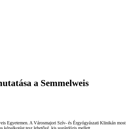
utatása a Semmelweis
elweis Egyetemen. A Városmajori Szív- és Érgyógyászati Klinikán most
képalkotást tesz lehetővé, kis sugárdózis mellett.