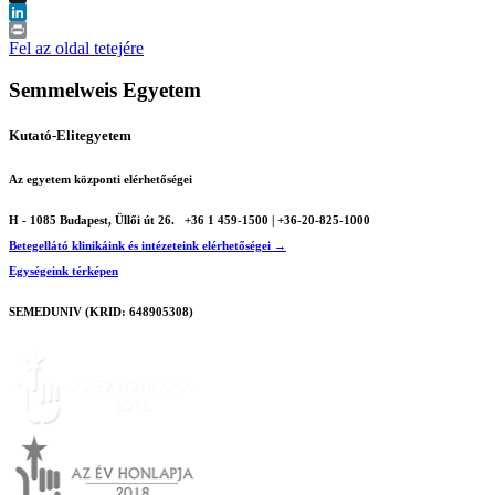
X
LinkedIn
Print
Fel az oldal tetejére
Semmelweis Egyetem
Kutató-Elitegyetem
Az egyetem központi elérhetőségei
H - 1085 Budapest, Üllői út 26.
+36 1 459-1500 | +36-20-825-1000
Betegellátó klinikáink és intézeteink elérhetőségei →
Egységeink térképen
SEMEDUNIV (KRID: 648905308)