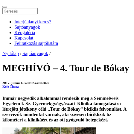
Interjúalanyt keres?
Sajtóanyagok
Képgaléria
Kapcsolat
Feliratkozás sajtólistára
Nyitólap
/
Sajtóanyagok
/
MEGHÍVÓ – 4. Tour de Bókay
2017. június 6. kedd
Közzétette:
Kele Tímea
Immár negyedik alkalommal rendezik meg a Semmelweis
Egyetem I. Sz. Gyermekgyógyászati Klinika támogatására
létrejött jótékony célú „Tour de Bókay” biciklis felvonulást. A
szervezők mindenkit várnak, aki szívesen biciklizik tíz
kilométert a klinikáért és az ott gyógyuló betegekért.