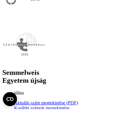
Semmelweis
Egyetem újság
július
Aktuális szám megtekintése (PDF)
Korábbi számok megtekintése
Semmelweis Egyetem
Alumni
AVIR
Családbarát Egyetem Program