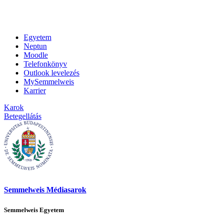
Egyetem
Neptun
Moodle
Telefonkönyv
Outlook levelezés
MySemmelweis
Karrier
Karok
Betegellátás
Semmelweis Médiasarok
Semmelweis Egyetem