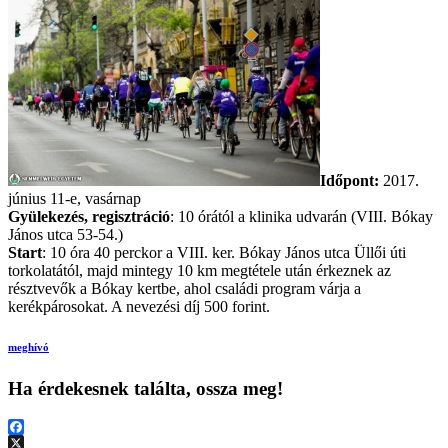
Időpont:
2017.
június 11-e, vasárnap
Gyülekezés, regisztráció
: 10 órától a klinika udvarán (VIII. Bókay
János utca 53-54.)
Start
: 10 óra 40 perckor a VIII. ker. Bókay János utca Üllői úti
torkolatától, majd mintegy 10 km megtétele után érkeznek az
résztvevők a Bókay kertbe, ahol családi program várja a
kerékpárosokat. A nevezési díj 500 forint.
meghívó
Ha érdekesnek találta, ossza meg!
Facebook