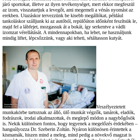
járó sportokat, illetve az ilyen tevékenységet, mert ekkor megfeszül
az izom, visszatartjuk a levegőt, ami megemeli a vénás nyomást az
erekben. Utazáskor tervezzünk be kisebb megállókat, például
tankoláskor szálljunk ki az autóból, repülőúton időnként feszítsük le,
majd fel a lábfejet, mozgassuk át a bokát, így serkentve a vádli
izomzat vérellátását. A mindennapokban, ha lehet, ne használjunk
mindig liftet, lépcsőzzünk, vagy aki teheti, sétáltasson kutyát.
Veszélyeztetett
munkakörbe tartoznak az álló, ülő munkát végzők, tanárok, eladók,
fodrászok, irodai alkalmazottak, és meglepő módon a nagybőgősök
is. Nekik különösen fontos, hogy tegyenek a megelőzés érdekében –
hangsúlyozza Dr. Szeberin Zoltán. Nyáron különösen érintettek a
kismamák, hiszen mind a meleg, mind pedig a növekvő magzat is