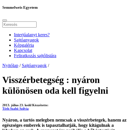
Semmelweis Egyetem
Interjúalanyt keres?
Sajtóanyagok
Képgaléria
Kapcsolat
Feliratkozás sajtólistára
Nyitólap
/
Sajtóanyagok
/
Visszérbetegség : nyáron
különösen oda kell figyelni
2013. július 23. kedd
Közzétette:
Tóth-Szabó Szilvia
Nyáron, a tartós melegben nemcsak a visszérbetegek, hanem az
egészséges emberek is tapasztalhatják, hogy kitágulnak a