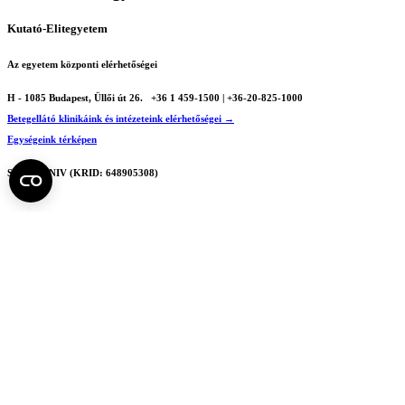
Kutató-Elitegyetem
Az egyetem központi elérhetőségei
H - 1085 Budapest, Üllői út 26.
+36 1 459-1500 | +36-20-825-1000
Betegellátó klinikáink és intézeteink elérhetőségei →
Egységeink térképen
SEMEDUNIV (KRID: 648905308)