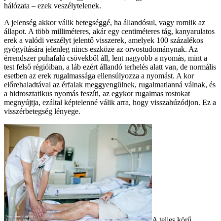
hálózata – ezek veszélytelenek.
A jelenség akkor válik betegséggé, ha állandósul, vagy romlik az
állapot. A több milliméteres, akár egy centiméteres tág, kanyarulatos
erek a valódi veszélyt jelentő visszerek, amelyek 100 százalékos
gyógyítására jelenleg nincs eszköze az orvostudománynak. Az
érrendszer puhafalú csövekből áll, lent nagyobb a nyomás, mint a
test felső régióiban, a láb ezért állandó terhelés alatt van, de normális
esetben az erek rugalmassága ellensúlyozza a nyomást. A kor
előrehaladtával az érfalak meggyengülnek, rugalmatlanná válnak, és
a hidrosztatikus nyomás feszíti, az egykor rugalmas rostokat
megnyújtja, ezáltal képtelenné válik arra, hogy visszahúzódjon. Ez a
visszérbetegség lényege.
A teljes körű