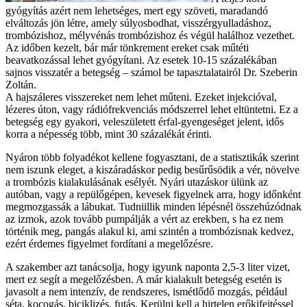
gyógyítás azért nem lehetséges, mert egy szöveti, maradandó
elváltozás jön létre, amely súlyosbodhat, visszérgyulladáshoz,
trombózishoz, mélyvénás trombózishoz és végül halálhoz vezethet.
Az időben kezelt, bár már tönkrement ereket csak műtéti
beavatkozással lehet gyógyítani. Az esetek 10-15 százalékában
sajnos visszatér a betegség – számol be tapasztalatairól Dr. Szeberin
Zoltán.
A hajszáleres visszereket nem lehet műteni. Ezeket injekcióval,
lézeres úton, vagy rádiófrekvenciás módszerrel lehet eltüntetni. Ez a
betegség egy gyakori, veleszületett érfal-gyengeséget jelent, idős
korra a népesség több, mint 30 százalékát érinti.
Nyáron több folyadékot kellene fogyasztani, de a statisztikák szerint
nem iszunk eleget, a kiszáradáskor pedig besűrűsödik a vér, növelve
a trombózis kialakulásának esélyét. Nyári utazáskor ülünk az
autóban, vagy a repülőgépen, kevesek figyelnek arra, hogy időnként
megmozgassák a lábukat. Tudniillik minden lépésnél összehúzódnak
az izmok, azok tovább pumpálják a vért az erekben, s ha ez nem
történik meg, pangás alakul ki, ami szintén a trombózisnak kedvez,
ezért érdemes figyelmet fordítani a megelőzésre.
A szakember azt tanácsolja, hogy igyunk naponta 2,5-3 liter vizet,
mert ez segít a megelőzésben. A már kialakult betegség esetén is
javasolt a nem intenzív, de rendszeres, ismétlődő mozgás, például
séta, kocogás, biciklizés, futás. Kerülni kell a hirtelen erőkifejtéssel