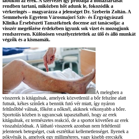
lábukon az erek. A szervezet így próbálja a hőháztartását
rendben tartani, miközben hőt adunk le, fokozódik a
vérkeringés – magyarázza a jelenséget Dr. Szeberin Zoltán. A
Semmelweis Egyetem Városmajori Szív- és Érgyógyászati
Klinika Érsebészeti Tanszékének docense azt tanácsolja: a
visszér megelőzése érdekében igyunk sok vizet és mozogjunk
rendszeresen. Különösen veszélyeztetettek az ülő és álló munkát
végzők és a kismamák.
A melegben a
visszerek is kitágulnak, amelyek közvetlenül a bőr felszíne alatt
futnak, kékes színűek a bennük futó vér miatt, így nyáron
feltűnőbbé válnak, főként a nőknél, akiknek vékonyabb a bőre.
Sportolás közben is ugyancsak tapasztalható, hogy az erek
kitágulnak, ez természetes reakció, de a sportot követően az erek
visszahúzódnak. A látható visszerek azonban nem feltétlenül
jelentenek betegséget, csak esztétikai kellemetlenséget. Ilyenek a
pókvénák is, amelyek egy milliméteres, vagy kisebb erecskék