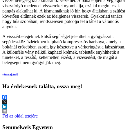
visszérbetegség kialakulásához vezethet. A baba éppen a végtagból
visszafolyó medencei visszereket nyomhatja, ezáltal megint csak
pangás alakulhat ki. A kismamáknak jó hír, hogy általában a szülést
követően eltűnnek ezek az ideiglenes visszerek. Gyakorlati tanács,
hogy hűs szobában, rendszeresen polcolja fel a lábát a várandós
anyuka.
A visszérbetegeknek külső segítséget jelenthet a gyógyászati-
segédeszköz üzletekben kapható kompressziós harisnya, amely a
bokánál erősebben szorít, így késztetve a vérkeringést a lábszárban.
A különféle vény nélkül kapható krémek, tabletták enyhíthetik a
tüneteket, a feszítő, kellemetlen érzést, a vizesedést, de magát a
betegséget nem gyógyítják meg.
témaajánló
Ha érdekesnek találta, ossza meg!
Facebook
X
LinkedIn
Print
Fel az oldal tetejére
Semmelweis Egyetem