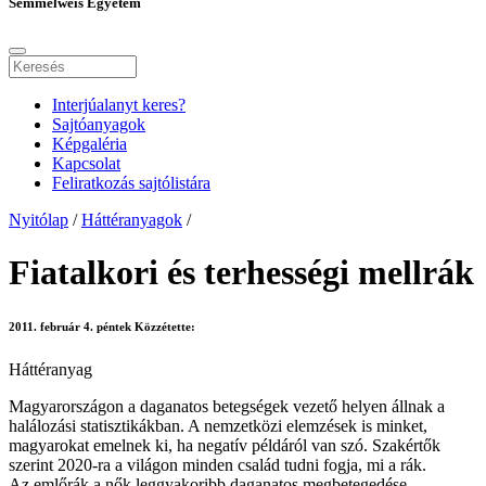
Semmelweis Egyetem
Interjúalanyt keres?
Sajtóanyagok
Képgaléria
Kapcsolat
Feliratkozás sajtólistára
Nyitólap
/
Háttéranyagok
/
Fiatalkori és terhességi mellrák
2011. február 4. péntek
Közzétette:
Háttéranyag
Magyarországon a daganatos betegségek vezető helyen állnak a
halálozási statisztikákban. A nemzetközi elemzések is minket,
magyarokat emelnek ki, ha negatív példáról van szó. Szakértők
szerint 2020-ra a világon minden család tudni fogja, mi a rák.
Az emlőrák a nők leggyakoribb daganatos megbetegedése,