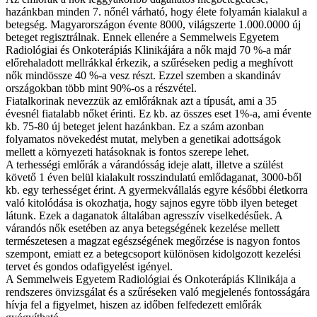
hazánkban minden 7. nőnél várható, hogy élete folyamán kialakul a
betegség. Magyarországon évente 8000, világszerte 1.000.0000 új
beteget regisztrálnak. Ennek ellenére a Semmelweis Egyetem
Radiológiai és Onkoterápiás Klinikájára a nők majd 70 %-a már
előrehaladott mellrákkal érkezik, a szűréseken pedig a meghívott
nők mindössze 40 %-a vesz részt. Ezzel szemben a skandináv
országokban több mint 90%-os a részvétel.
Fiatalkorinak nevezzük az emlőráknak azt a típusát, ami a 35
évesnél fiatalabb nőket érinti. Ez kb. az összes eset 1%-a, ami évente
kb. 75-80 új beteget jelent hazánkban. Ez a szám azonban
folyamatos növekedést mutat, melyben a genetikai adottságok
mellett a környezeti hatásoknak is fontos szerepe lehet.
A terhességi emlőrák a várandósság ideje alatt, illetve a szülést
követő 1 éven belül kialakult rosszindulatú emlődaganat, 3000-ből
kb. egy terhességet érint. A gyermekvállalás egyre későbbi életkorra
való kitolódása is okozhatja, hogy sajnos egyre több ilyen beteget
látunk. Ezek a daganatok általában agresszív viselkedésűek. A
várandós nők esetében az anya betegségének kezelése mellett
természetesen a magzat egészségének megőrzése is nagyon fontos
szempont, emiatt ez a betegcsoport különösen kidolgozott kezelési
tervet és gondos odafigyelést igényel.
A Semmelweis Egyetem Radiológiai és Onkoterápiás Klinikája a
rendszeres önvizsgálat és a szűréseken való megjelenés fontosságára
hívja fel a figyelmet, hiszen az időben felfedezett emlőrák