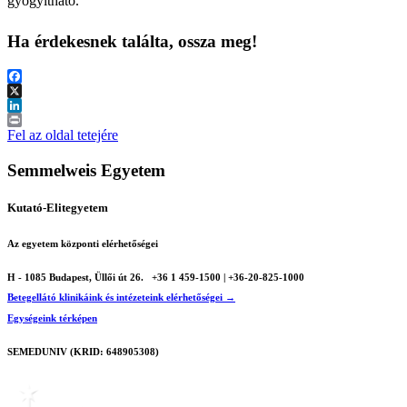
gyógyítható.
Ha érdekesnek találta, ossza meg!
Facebook
X
LinkedIn
Print
Fel az oldal tetejére
Semmelweis Egyetem
Kutató-Elitegyetem
Az egyetem központi elérhetőségei
H - 1085 Budapest, Üllői út 26.
+36 1 459-1500 | +36-20-825-1000
Betegellátó klinikáink és intézeteink elérhetőségei →
Egységeink térképen
SEMEDUNIV (KRID: 648905308)