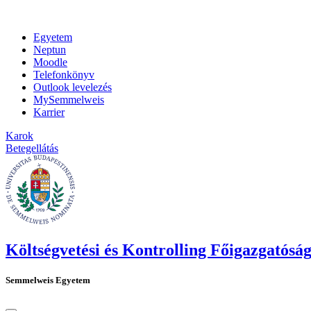
Egyetem
Neptun
Moodle
Telefonkönyv
Outlook levelezés
MySemmelweis
Karrier
Karok
Betegellátás
Költségvetési és Kontrolling Főigazgatósá
Semmelweis Egyetem