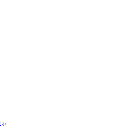
ság
/