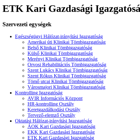
ETK Kari Gazdasági Igazgatós
Szervezeti egységek
Egészségügyi Hálózat-irányítási Igazgatóság
Amerikai úti Klinikai Tömbigazgatóság
Belső Klinikai Tömbigazgatóság
Külső Klinikai Tömbigazgatóság
Merényi Klinikai Tömbigazgatóság
Orvosi Rehabilitációs Tömbigazgatóság
Szent Lukács Klinikai Tömbigazgatóság
Szent Rókus Klinikai Tömbigazgatóság
Tömő utcai Klinikai Tömbigazgatóság
Városmajori Klinikai Tömbigazgatóság
Kontrolling Igazgatóság
AVIR Információs Központ
HR-kontrolling Osztály
Keretgazdálkodási Osztály
Tervező-elemző Osztály
Oktatási Hálózat-irányítási Igazgatóság
ÁOK Kari Gazdasági Igazgatóság
EKK Kari Gazdasági Igazgatóság
ETK Kari Gazdasági Igazgatóság