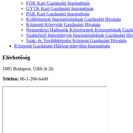
FOK Kari Gazdasági Igazgatóság
GYTK Kari Gazdasági Igazgatóság
PAK Kari Gazdasági Igazgatóság
Kollégiumok Igazgatóságának Gazdasági Hivatala
Központi Könyvtár Gazdasági Hivatala
Nemzetközi Hallgatók Képzéseinek Központjának Gazda
Szakképző Intézmények Igazgatóságának Gazdasági Hiv
Szak- és Továbbképzési Központ Gazdasági Hivatala
Központi Gazdasági Hálózat-irányítási Igazgatóság
Elérhetőség
1085 Budapest, Üllői út 26.
Telefon:
06-1-266-6449