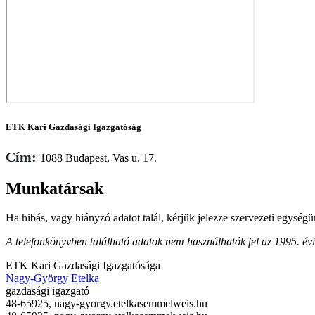
ETK Kari Gazdasági Igazgatóság
Cím:
1088 Budapest, Vas u. 17.
Munkatársak
Ha hibás, vagy hiányzó adatot talál, kérjük jelezze szervezeti egységü
A telefonkönyvben található adatok nem használhatók fel az 1995. évi C
ETK Kari Gazdasági Igazgatósága
Nagy-György Etelka
gazdasági igazgató
48-65925,
nagy-gyorgy.etelka
semmelweis.hu