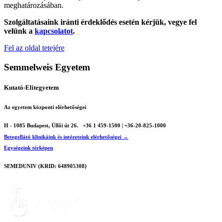
meghatározásában.
Szolgáltatásaink iránti érdeklődés esetén kérjük, vegye fel
velünk a
kapcsolatot
.
Fel az oldal tetejére
Semmelweis Egyetem
Kutató-Elitegyetem
Az egyetem központi elérhetőségei
H - 1085 Budapest, Üllői út 26.
+36 1 459-1500 | +36-20-825-1000
Betegellátó klinikáink és intézeteink elérhetőségei →
Egységeink térképen
SEMEDUNIV (KRID: 648905308)