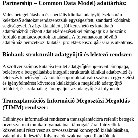
Partnership – Common Data Model) adattárház:
Valós betegellátásban és speciális klinikai adatgyűjtések során
keletkező adatokat rendszerezzük egységesített, standard kódtárak
segítségével. Az így kialakított, jól kereshető és kutatható
adattárházból célzott adatlekérdezésekkel támogatjuk a hozzánk
forduló munkacsoportok kutatásait. A folyamatosan bővülő
adattárház nemzetközi kutatási projektek kiszolgálására is alkalmas.
Biobank strukturált adatgyűjtő és leletező rendszer:
A szoftver számos kutatási terület adatgyűjtési igényeit támogatja,
beleértve a betegellátásba integrált strukturált klinikai adatbevitel és
leletezés lehetőségét. A kutatócsoportokkal való szakmai egyeztetést
és igényfelmérést követően kialakítjuk a megfelelő adatgyűjtő
felületet, és szakmailag támogatjuk az adatgyűjtési folyamatot.
Transzplantációs Információ Megosztási Megoldás
(TIMM) rendszer:
Célirányos informatikai rendszer a transzplantációra referált betegek
orvosszakmai munkafolyamatainak támogatására. Intézetünk
közvetlenül részt vesz az orvosszakmai koncepció kialakításában,
valamint a fejlesztési folyamatok szakmai specifikációinak