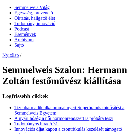
Semmelweis Világ
Egészség, prevenció
Oktatás, hallgatói élet
Tudomány, innováció
Podcast
Események
Archívum
Sajtó
Nyitólap
/
Semmelweis Szalon: Hermann
Zoltán festőművész kiállítása
Legfrissebb cikkek
Tizenharmadik alkalommal nyert Superbrands minősítést a
Semmelweis Egyetem
A nyári hőség a női hormonrendszert is próbára teszi
Tudományos híradó 31.
Innovációs díjat kapott a csontritkulás kezelését támogató