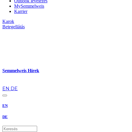
Outlook levelezés
MySemmelweis
Karrier
Karok
Betegellátás
Semmelweis Hírek
hu
EN
DE
EN
DE