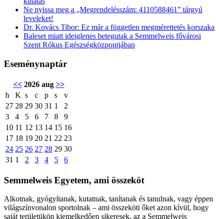
kutatás
Ne nyissa meg a „Megrendelésszám: 4110588461” tárgyú
leveleket!
Dr. Kovács Tibor: Ez már a független megmérettetés korszaka
Baleset miatt ideiglenes betegutak a Semmelweis fővárosi
Szent Rókus Egészségközpontjában
Eseménynaptár
<<
2026 aug
>>
h
K
s
c
p
s
v
27
28
29
30
31
1
2
3
4
5
6
7
8
9
10
11
12
13
14
15
16
17
18
19
20
21
22
23
24
25
26
27
28
29
30
31
1
2
3
4
5
6
Semmelweis Egyetem, ami összeköt
Alkotnak, gyógyítanak, kutatnak, tanítanak és tanulnak, vagy éppen
világszínvonalon sportolnak – ami összeköti őket azon kívül, hogy
saját területükön kiemelkedően sikeresek, az a Semmelweis