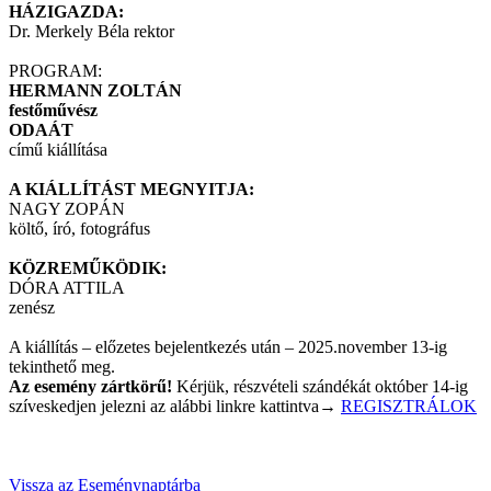
HÁZIGAZDA:
Dr. Merkely Béla rektor
PROGRAM:
HERMANN ZOLTÁN
festőművész
ODAÁT
című kiállítása
A KIÁLLÍTÁST MEGNYITJA:
NAGY ZOPÁN
költő, író, fotográfus
KÖZREMŰKÖDIK:
DÓRA ATTILA
zenész
A kiállítás – előzetes bejelentkezés után – 2025.november 13-ig
tekinthető meg.
Az esemény zártkörű!
Kérjük, részvételi szándékát október 14-ig
szíveskedjen jelezni az alábbi linkre kattintva→
REGISZTRÁLOK
Vissza az Eseménynaptárba