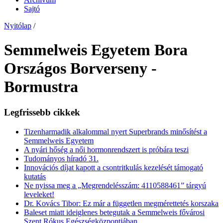
Sajtó
Nyitólap
/
Semmelweis Egyetem Bora
Országos Borverseny -
Bormustra
Legfrissebb cikkek
Tizenharmadik alkalommal nyert Superbrands minősítést a
Semmelweis Egyetem
A nyári hőség a női hormonrendszert is próbára teszi
Tudományos híradó 31.
Innovációs díjat kapott a csontritkulás kezelését támogató
kutatás
Ne nyissa meg a „Megrendelésszám: 4110588461” tárgyú
leveleket!
Dr. Kovács Tibor: Ez már a független megmérettetés korszaka
Baleset miatt ideiglenes betegutak a Semmelweis fővárosi
Szent Rókus Egészségközpontjában