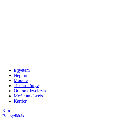
Egyetem
Neptun
Moodle
Telefonkönyv
Outlook levelezés
MySemmelweis
Karrier
Karok
Betegellátás