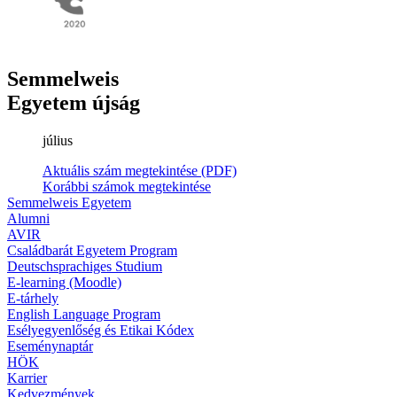
Semmelweis
Egyetem újság
július
Aktuális szám megtekintése (PDF)
Korábbi számok megtekintése
Semmelweis Egyetem
Alumni
AVIR
Családbarát Egyetem Program
Deutschsprachiges Studium
E-learning (Moodle)
E-tárhely
English Language Program
Esélyegyenlőség és Etikai Kódex
Eseménynaptár
HÖK
Karrier
Kedvezmények