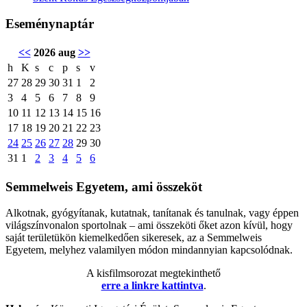
Eseménynaptár
<<
2026 aug
>>
h
K
s
c
p
s
v
27
28
29
30
31
1
2
3
4
5
6
7
8
9
10
11
12
13
14
15
16
17
18
19
20
21
22
23
24
25
26
27
28
29
30
31
1
2
3
4
5
6
Semmelweis Egyetem, ami összeköt
Alkotnak, gyógyítanak, kutatnak, tanítanak és tanulnak, vagy éppen
világszínvonalon sportolnak – ami összeköti őket azon kívül, hogy
saját területükön kiemelkedően sikeresek, az a Semmelweis
Egyetem, melyhez valamilyen módon mindannyian kapcsolódnak.
A kisfilmsorozat megtekinthető
erre a linkre kattintva
.