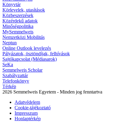
Könyvtár
Körlevelek, utasítások
Közbeszerzések
Közérdekű adatok
Minőségpolitika
MySemmelweis
Nemzetközi Mobilitás
Neptun
Online Outlook levelezés
Pályázatok, ösztöndíjak, felhívások
Sajtókapcsolat (Médiasarok)
SeKa
Semmelweis Scholar
Szabályzattár
Telefonkönyv
Térkép
2026 Semmelweis Egyetem - Minden jog fenntartva
Adatvédelem
Cookie-tájékoztató
Impresszum
Honlaptérkép