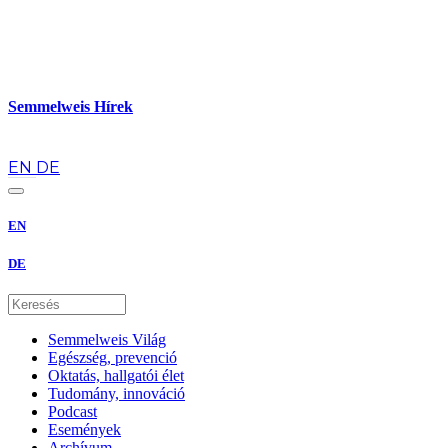
Semmelweis Hírek
hu
EN
DE
EN
DE
Semmelweis Világ
Egészség, prevenció
Oktatás, hallgatói élet
Tudomány, innováció
Podcast
Események
Archívum