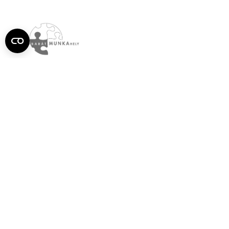
Semmelweis
Egyetem újság
július
Aktuális szám megtekintése (PDF)
Korábbi számok megtekintése
Semmelweis Egyetem
Alumni
AVIR
Családbarát Egyetem Program
Deutschsprachiges Studium
E-learning (Moodle)
E-tárhely
English Language Program