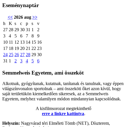
Eseménynaptár
<<
2026 aug
>>
h
K
s
c
p
s
v
27
28
29
30
31
1
2
3
4
5
6
7
8
9
10
11
12
13
14
15
16
17
18
19
20
21
22
23
24
25
26
27
28
29
30
31
1
2
3
4
5
6
Semmelweis Egyetem, ami összeköt
Alkotnak, gyógyítanak, kutatnak, tanítanak és tanulnak, vagy éppen
világszínvonalon sportolnak – ami összeköti őket azon kívül, hogy
saját területükön kiemelkedően sikeresek, az a Semmelweis
Egyetem, melyhez valamilyen módon mindannyian kapcsolódnak.
A kisfilmsorozat megtekinthető
erre a linkre kattintva
.
Helyszín:
Nagyvárad téri Elméleti Tömb (NET), Díszterem,