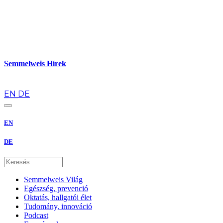
Semmelweis Hírek
hu
EN
DE
EN
DE
Semmelweis Világ
Egészség, prevenció
Oktatás, hallgatói élet
Tudomány, innováció
Podcast