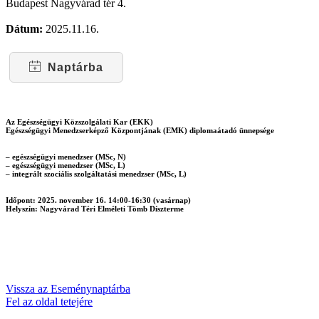
Budapest Nagyvárad tér 4.
Dátum:
2025.11.16.
Naptárba
Az Egészségügyi Közszolgálati Kar (EKK)
Egészségügyi Menedzserképző Központjának (EMK) diplomaátadó ünnepsége
– egészségügyi menedzser (MSc, N)
– egészségügyi menedzser (MSc, L)
– integrált szociális szolgáltatási menedzser (MSc, L)
Időpont:
2025. november 16. 14:00-16:30 (vasárnap)
Helyszín:
Nagyvárad Téri Elméleti Tömb Díszterme
Vissza az Eseménynaptárba
Fel az oldal tetejére