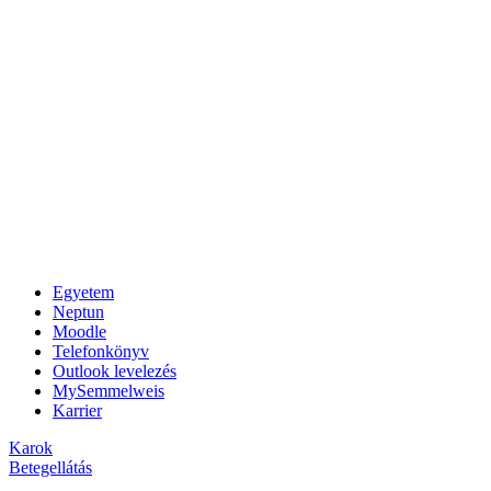
Egyetem
Neptun
Moodle
Telefonkönyv
Outlook levelezés
MySemmelweis
Karrier
Karok
Betegellátás