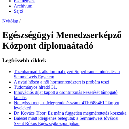
Események
Archívum
Sajtó
Nyitólap
/
Egészségügyi Menedzserképző
Központ diplomaátadó
Legfrissebb cikkek
Tizenharmadik alkalommal nyert Superbrands minősítést a
Semmelweis Egyetem
A nyári hőség a női hormonrendszert is próbára teszi
Tudományos híradó 31.
Innovációs díjat kapott a csontritkulás kezelését támogató
kutatás
Ne nyissa meg a „Megrendelésszám: 4110588461” tárgyú
leveleket!
Dr. Kovács Tibor: Ez már a független megmérettetés korszaka
Baleset miatt ideiglenes betegutak a Semmelweis fővárosi
Szent Rókus Egészségközpontjában