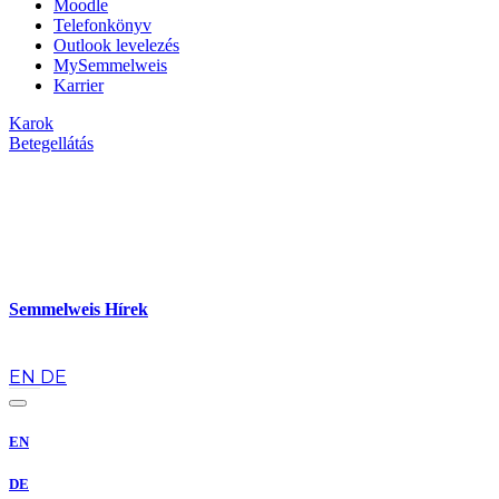
Moodle
Telefonkönyv
Outlook levelezés
MySemmelweis
Karrier
Karok
Betegellátás
Semmelweis Hírek
hu
EN
DE
EN
DE