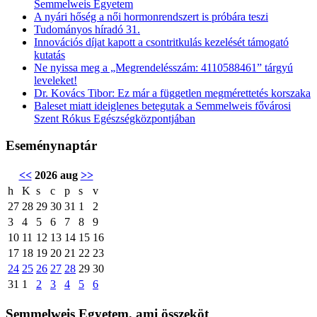
Semmelweis Egyetem
A nyári hőség a női hormonrendszert is próbára teszi
Tudományos híradó 31.
Innovációs díjat kapott a csontritkulás kezelését támogató
kutatás
Ne nyissa meg a „Megrendelésszám: 4110588461” tárgyú
leveleket!
Dr. Kovács Tibor: Ez már a független megmérettetés korszaka
Baleset miatt ideiglenes betegutak a Semmelweis fővárosi
Szent Rókus Egészségközpontjában
Eseménynaptár
<<
2026 aug
>>
h
K
s
c
p
s
v
27
28
29
30
31
1
2
3
4
5
6
7
8
9
10
11
12
13
14
15
16
17
18
19
20
21
22
23
24
25
26
27
28
29
30
31
1
2
3
4
5
6
Semmelweis Egyetem, ami összeköt