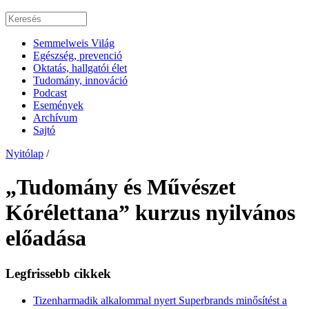
Semmelweis Világ
Egészség, prevenció
Oktatás, hallgatói élet
Tudomány, innováció
Podcast
Események
Archívum
Sajtó
Nyitólap
/
„Tudomány és Művészet
Kórélettana” kurzus nyilvános
előadása
Legfrissebb cikkek
Tizenharmadik alkalommal nyert Superbrands minősítést a