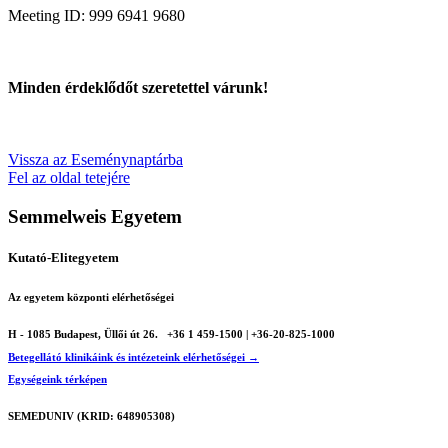
Meeting ID: 999 6941 9680
Minden érdeklődőt szeretettel várunk!
Vissza az Eseménynaptárba
Fel az oldal tetejére
Semmelweis Egyetem
Kutató-Elitegyetem
Az egyetem központi elérhetőségei
H - 1085 Budapest, Üllői út 26.
+36 1 459-1500 | +36-20-825-1000
Betegellátó klinikáink és intézeteink elérhetőségei →
Egységeink térképen
SEMEDUNIV (KRID: 648905308)