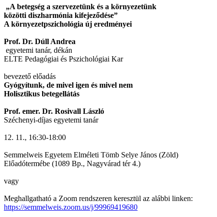
„A betegség a szervezetünk és a környezetünk
közötti diszharmónia kifejeződése”
A környezetpszichológia új eredményei
Prof. Dr. Dúll Andrea
egyetemi tanár, dékán
ELTE Pedagógiai és Pszichológiai Kar
bevezető előadás
Gyógyítunk, de mivel igen és mivel nem
Holisztikus betegellátás
Prof. emer. Dr. Rosivall László
Széchenyi-díjas egyetemi tanár
12. 11., 16:30-18:00
Semmelweis Egyetem Elméleti Tömb Selye János (Zöld)
Előadótermébe (1089 Bp., Nagyvárad tér 4.)
vagy
Meghallgatható a Zoom rendszeren keresztül az alábbi linken:
https://semmelweis.zoom.us/j/99969419680