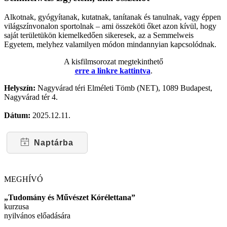
Alkotnak, gyógyítanak, kutatnak, tanítanak és tanulnak, vagy éppen
világszínvonalon sportolnak – ami összeköti őket azon kívül, hogy
saját területükön kiemelkedően sikeresek, az a Semmelweis
Egyetem, melyhez valamilyen módon mindannyian kapcsolódnak.
A kisfilmsorozat megtekinthető
erre a linkre kattintva
.
Helyszín:
Nagyvárad téri Elméleti Tömb (NET), 1089 Budapest,
Nagyvárad tér 4.
Dátum:
2025.12.11.
Naptárba
MEGHÍVÓ
„Tudomány és Művészet Kórélettana”
kurzusa
nyilvános előadására